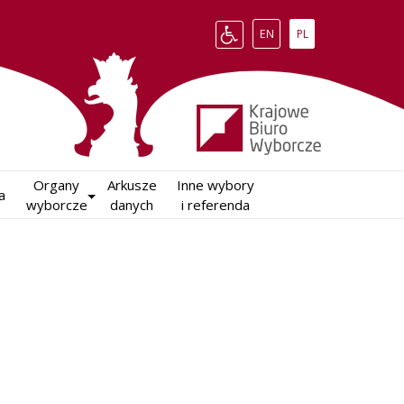
Change language to English
Zmień język na polsk
EN
PL
Organy

Arkusze

Inne wybory

a
wyborcze
danych
i referenda