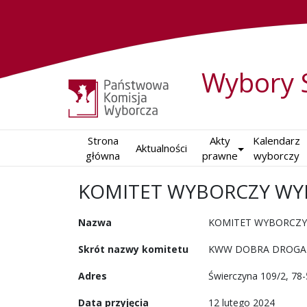
Wybory 
Strona

Akty

Kalendarz

Aktualności
główna
prawne
wyborczy
KOMITET WYBORCZY WY
w wyborach samorządowych w
Nazwa
KOMITET WYBORCZY
Skrót nazwy komitetu
KWW DOBRA DROGA 
Adres
Świerczyna 109/2, 78
Data przyjęcia
12 lutego 2024