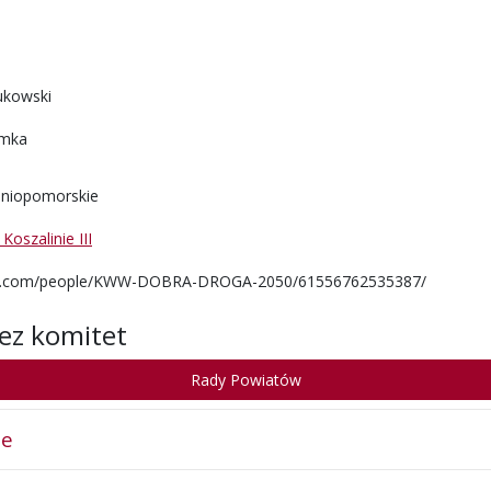
ukowski
omka
niopomorskie
oszalinie III
ok.com/people/KWW-DOBRA-DROGA-2050/61556762535387/
ez komitet
Rady Powiatów
ie