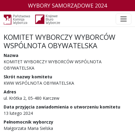
WYBORY SAMORZĄDOWE 2024
KOMITET WYBORCZY WYBORCÓW
WSPÓLNOTA OBYWATELSKA
w wyborach samorządowych w 2024 r.
Nazwa
KOMITET WYBORCZY WYBORCÓW WSPÓLNOTA
OBYWATELSKA
Skrót nazwy komitetu
KWW WSPÓLNOTA OBYWATELSKA
Adres
ul. Krótka 2, 05-480 Karczew
Data przyjęcia zawiadomienia o utworzeniu komitetu
13 lutego 2024
Pełnomocnik wyborczy
Małgorzata Maria Sielska