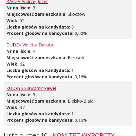
BACZA Andrzej Józef
Nr na liście:
3
Miejscowość zamieszkania:
Skoczów
Wiek:
55
Liczba głosów na kandydata:
0
Procent głosów na kandydata:
0,00%
DUDEK Violetta Danuta
Nr na liście:
4
Miejscowość zamieszkania:
Brzuśnik
Wiek:
62
Liczba głosów na kandydata:
1
Procent głosów na kandydata:
0,16%
KUDRYS Sławomir Paweł
Nr na liście:
5
Miejscowość zamieszkania:
Bielsko-Biała
Wiek:
37
Liczba głosów na kandydata:
1
Procent głosów na kandydata:
0,16%
Lista numer 10 -
KOMITET WYBORCZY