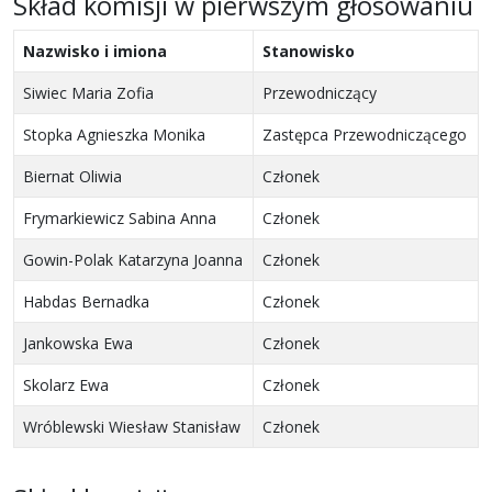
Skład komisji w pierwszym głosowaniu
Nazwisko i imiona
Stanowisko
Siwiec Maria Zofia
Przewodniczący
Stopka Agnieszka Monika
Zastępca Przewodniczącego
Biernat Oliwia
Członek
Frymarkiewicz Sabina Anna
Członek
Gowin-Polak Katarzyna Joanna
Członek
Habdas Bernadka
Członek
Jankowska Ewa
Członek
Skolarz Ewa
Członek
Wróblewski Wiesław Stanisław
Członek