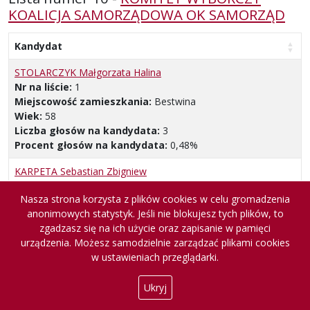
KOALICJA SAMORZĄDOWA OK SAMORZĄD
Kandydat
STOLARCZYK Małgorzata Halina
Nr na liście:
1
Miejscowość zamieszkania:
Bestwina
Wiek:
58
Liczba głosów na kandydata:
3
Procent głosów na kandydata:
0,48%
KARPETA Sebastian Zbigniew
Nr na liście:
2
Nasza strona korzysta z plików cookies w celu gromadzenia
Miejscowość zamieszkania:
Kaniów
anonimowych statystyk. Jeśli nie blokujesz tych plików, to
Wiek:
47
zgadzasz się na ich użycie oraz zapisanie w pamięci
Liczba głosów na kandydata:
0
urządzenia. Możesz samodzielnie zarządzać plikami cookies
Procent głosów na kandydata:
0,00%
w ustawieniach przeglądarki.
ADAMIEC Martyna Elżbieta
Nr na liście:
3
Ukryj
Miejscowość zamieszkania:
Czechowice-Dziedzice