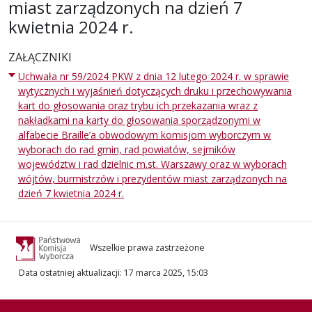
miast zarządzonych na dzień 7
kwietnia 2024 r.
ZAŁĄCZNIKI
Uchwała nr 59/2024 PKW z dnia 12 lutego 2024 r. w sprawie
wytycznych i wyjaśnień dotyczących druku i przechowywania
kart do głosowania oraz trybu ich przekazania wraz z
nakładkami na karty do głosowania sporządzonymi w
alfabecie Braille’a obwodowym komisjom wyborczym w
wyborach do rad gmin, rad powiatów, sejmików
województw i rad dzielnic m.st. Warszawy oraz w wyborach
wójtów, burmistrzów i prezydentów miast zarządzonych na
dzień 7 kwietnia 2024 r.
Wszelkie prawa zastrzeżone
Data ostatniej aktualizacji
:
17 marca 2025, 15:03