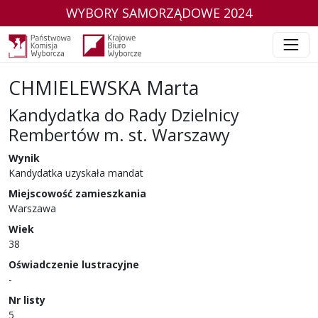
WYBORY SAMORZĄDOWE 2024
CHMIELEWSKA Marta
Kandydatka do Rady Dzielnicy
Rembertów m. st. Warszawy
w wyborach samorządowych w 2024 r.
Wynik
Kandydatka uzyskała mandat
Miejscowość zamieszkania
Warszawa
Wiek
38
Oświadczenie lustracyjne
-
Nr listy
5