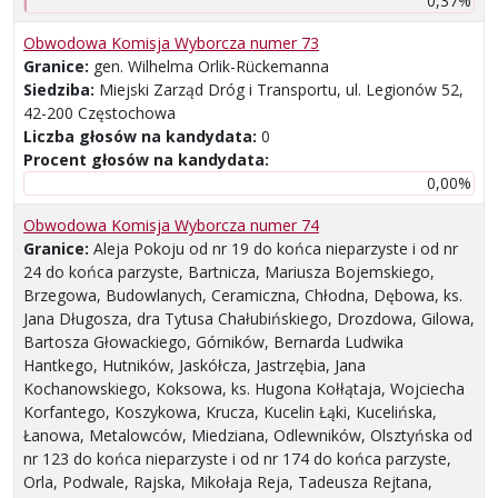
0,37%
Obwodowa Komisja Wyborcza numer 73
Granice:
gen. Wilhelma Orlik-Rückemanna
Siedziba:
Miejski Zarząd Dróg i Transportu, ul. Legionów 52,
42-200 Częstochowa
Liczba głosów na kandydata:
0
Procent głosów na kandydata:
0,00%
Obwodowa Komisja Wyborcza numer 74
Granice:
Aleja Pokoju od nr 19 do końca nieparzyste i od nr
24 do końca parzyste, Bartnicza, Mariusza Bojemskiego,
Brzegowa, Budowlanych, Ceramiczna, Chłodna, Dębowa, ks.
Jana Długosza, dra Tytusa Chałubińskiego, Drozdowa, Gilowa,
Bartosza Głowackiego, Górników, Bernarda Ludwika
Hantkego, Hutników, Jaskółcza, Jastrzębia, Jana
Kochanowskiego, Koksowa, ks. Hugona Kołłątaja, Wojciecha
Korfantego, Koszykowa, Krucza, Kucelin Łąki, Kucelińska,
Łanowa, Metalowców, Miedziana, Odlewników, Olsztyńska od
nr 123 do końca nieparzyste i od nr 174 do końca parzyste,
Orla, Podwale, Rajska, Mikołaja Reja, Tadeusza Rejtana,