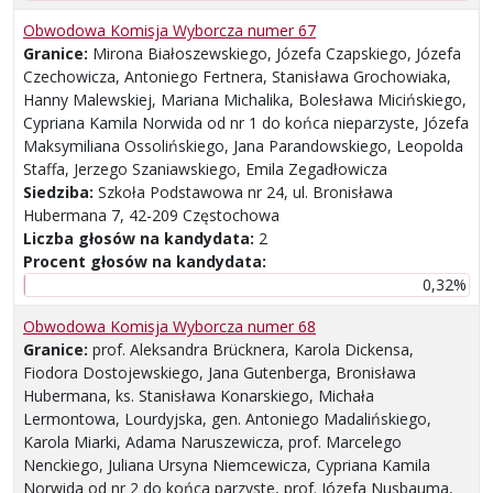
Obwodowa Komisja Wyborcza numer 67
Granice:
Mirona Białoszewskiego, Józefa Czapskiego, Józefa
Czechowicza, Antoniego Fertnera, Stanisława Grochowiaka,
Hanny Malewskiej, Mariana Michalika, Bolesława Micińskiego,
Cypriana Kamila Norwida od nr 1 do końca nieparzyste, Józefa
Maksymiliana Ossolińskiego, Jana Parandowskiego, Leopolda
Staffa, Jerzego Szaniawskiego, Emila Zegadłowicza
Siedziba:
Szkoła Podstawowa nr 24, ul. Bronisława
Hubermana 7, 42-209 Częstochowa
Liczba głosów na kandydata:
2
Procent głosów na kandydata:
0,32%
Obwodowa Komisja Wyborcza numer 68
Granice:
prof. Aleksandra Brücknera, Karola Dickensa,
Fiodora Dostojewskiego, Jana Gutenberga, Bronisława
Hubermana, ks. Stanisława Konarskiego, Michała
Lermontowa, Lourdyjska, gen. Antoniego Madalińskiego,
Karola Miarki, Adama Naruszewicza, prof. Marcelego
Nenckiego, Juliana Ursyna Niemcewicza, Cypriana Kamila
Norwida od nr 2 do końca parzyste, prof. Józefa Nusbauma,