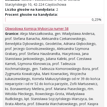
Starzyńskiego 10, 42-224 Częstochowa
Liczba głosów na kandydata:
2
Procent głosów na kandydata:
0,25%
Obwodowa Komisja Wyborcza numer 58
Granice:
Aleja Marszałkowska, gen. Władysława Andersa,
prof. Stefana Banacha, Aleksandra Czekanowskiego,
Benedykta Dybowskiego, Geodetów, Adriana Głębockiego,
prof. Jerzego Gomoliszewskiego, Aleksandra Szymona
Grabary, prof. Stefana Hausbrandta, Hiacyntowa, Jana
Stanisława Jankowskiego, Juliana Kalinki, prof. Czesława
Kameli, Szymona Klonowicza, prof. Tadeusza
Kochmańskiego, gen. Tadeusza Komorowskiego-Bora, prof.
Zygmunta Kowalczyka, Marii Kownackiej, Wojciecha
Łukaszewskiego, Kornela Makuszyńskiego od nr 39 do końca
nieparzyste i od nr 52 do końca parzyste, Zofii Martusewicz,
ks. Bonawentury Metlera, prof. Mariana Piaseckiego, rtm.
Witolda Pileckiego, Roweckiego-Grota, Władysława
Rudlickiego, kpt. Stanisława Sojczyńskiego-Warszyca, św.
Brata Alberta, prof. Edwarda Warchałowskiego, prof. Kaspra