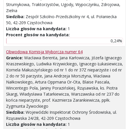
Strumykowa, Traktorzystów, Ugody, Wypoczynku, Zdrojowa,
Zielna
Siedziba:
Zespół Szkolno-Przedszkolny nr 4, ul. Połaniecka
50, 42-209 Częstochowa
Liczba głosów na kandydata:
1
Procent głosów na kandydata:
0,24%
Obwodowa Komisja Wyborcza numer 64
Granice:
Wacława Berenta, Jana Karłowicza, Józefa Ignacego
Kraszewskiego, Ludwika Krzywickiego, Ignacego Łukasiewicza,
Kornela Makuszyńskiego od nr 1 do nr 37Z nieparzyste i od nr
2 do nr 50 parzyste, Jana Andrzeja Morsztyna, Wacława
Nałkowskiego, Artura Oppmana Or-Ota, Blaise Pascala,
Wincentego Pola, Janiny Porazińskiej, Rząsawska, ks. Piotra
Skargi, Władysława Tatarkiewicza, Warszawska od nr 237 do
końca nieparzyste, prof. Kazmierza Zarankiewicza, ppłk.
Zygmunta Żywockiego
Siedziba:
Wojewódzki Inspektorat Ochrony Środowiska, ul.
Rząsawska 24/28, 42-209 Częstochowa
Liczba głosów na kandydata:
1