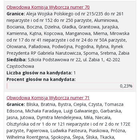
Obwodowa Komisja Wyborcza numer 70
Granice:
Aleja Wojska Polskiego od nr 215/235 do nr 261
nieparzyste i od nr 152 do nr 250 parzyste, Aluminiowa,
Bociania, Boczna, Dzielna, Gładka, Granitowa, Jurajska,
Kamienna, Kątna, Kopcowa, Manganowa, Mierna, Mirowska
od nr 17 do nr 41 nieparzyste i od nr 24 do nr 50A parzyste,
Ołowiana, Palladowa, Podwójna, Pogodna, Rybna, Rynek
Prezydenta RP Gabriela Narutowicza, Sporna, Srebrna, Żabia
Siedziba:
Szkoła Podstawowa nr 22, ul. Żabia 1, 42-202
Częstochowa
Liczba głosów na kandydata:
1
Procent głosów na kandydata:
0,23%
Obwodowa Komisja Wyborcza numer 71
Granice:
Bliska, Bratnia, Bystra, Ciepła, Czysta, Tomasza
Edisona, Michała Faradaya, Luigi Galwaniego, Garbarska,
Jasna, Jutowa, Dymitra Mendelejewa, Miła, Niecała,
Olsztyńska od nr 1 do nr 121 nieparzyste i od nr 2 do nr 172E
parzyste, Papierowa, Ludwika Pasteura, Piaskowa, Próżna,
Wilhelma Roentgena, Spokojna, Ślepa, Śliska, Tkacka,