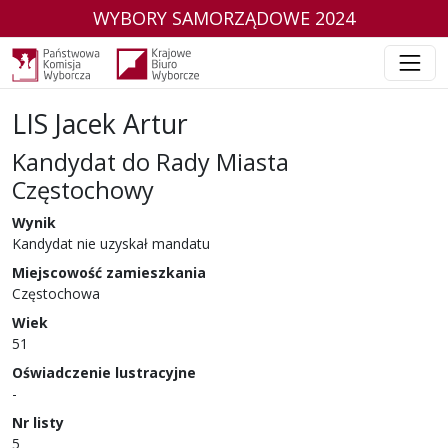
WYBORY SAMORZĄDOWE 2024
LIS Jacek Artur
Kandydat do Rady Miasta
Częstochowy
w wyborach samorządowych w 2024 r.
Wynik
Kandydat nie uzyskał mandatu
Miejscowość zamieszkania
Częstochowa
Wiek
51
Oświadczenie lustracyjne
-
Nr listy
5