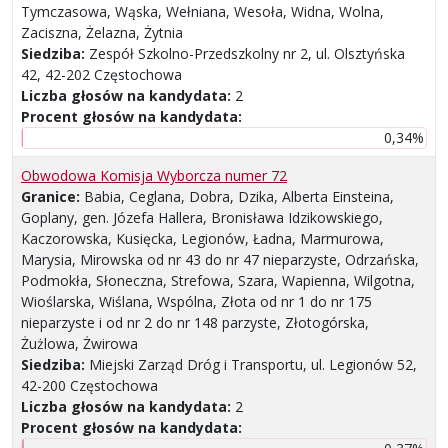
Tymczasowa, Wąska, Wełniana, Wesoła, Widna, Wolna,
Zaciszna, Żelazna, Żytnia
Siedziba:
Zespół Szkolno-Przedszkolny nr 2, ul. Olsztyńska
42, 42-202 Częstochowa
Liczba głosów na kandydata:
2
Procent głosów na kandydata:
0,34%
Obwodowa Komisja Wyborcza numer 72
Granice:
Babia, Ceglana, Dobra, Dzika, Alberta Einsteina,
Goplany, gen. Józefa Hallera, Bronisława Idzikowskiego,
Kaczorowska, Kusięcka, Legionów, Ładna, Marmurowa,
Marysia, Mirowska od nr 43 do nr 47 nieparzyste, Odrzańska,
Podmokła, Słoneczna, Strefowa, Szara, Wapienna, Wilgotna,
Wioślarska, Wiślana, Wspólna, Złota od nr 1 do nr 175
nieparzyste i od nr 2 do nr 148 parzyste, Złotogórska,
Żużlowa, Żwirowa
Siedziba:
Miejski Zarząd Dróg i Transportu, ul. Legionów 52,
42-200 Częstochowa
Liczba głosów na kandydata:
2
Procent głosów na kandydata: