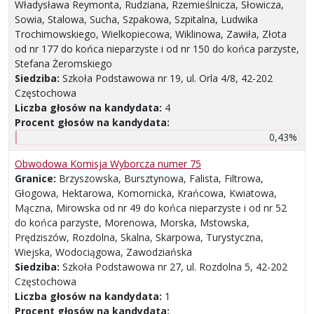
Władysława Reymonta, Rudziana, Rzemieślnicza, Słowicza,
Sowia, Stalowa, Sucha, Szpakowa, Szpitalna, Ludwika
Trochimowskiego, Wielkopiecowa, Wiklinowa, Zawiła, Złota
od nr 177 do końca nieparzyste i od nr 150 do końca parzyste,
Stefana Żeromskiego
Siedziba:
Szkoła Podstawowa nr 19, ul. Orla 4/8, 42-202
Częstochowa
Liczba głosów na kandydata:
4
Procent głosów na kandydata:
0,43%
Obwodowa Komisja Wyborcza numer 75
Granice:
Brzyszowska, Bursztynowa, Falista, Filtrowa,
Głogowa, Hektarowa, Komornicka, Krańcowa, Kwiatowa,
Mączna, Mirowska od nr 49 do końca nieparzyste i od nr 52
do końca parzyste, Morenowa, Morska, Mstowska,
Prędziszów, Rozdolna, Skalna, Skarpowa, Turystyczna,
Wiejska, Wodociągowa, Zawodziańska
Siedziba:
Szkoła Podstawowa nr 27, ul. Rozdolna 5, 42-202
Częstochowa
Liczba głosów na kandydata:
1
Procent głosów na kandydata: