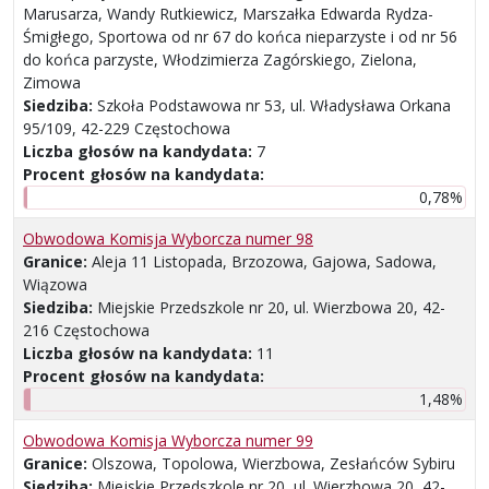
Marusarza, Wandy Rutkiewicz, Marszałka Edwarda Rydza-
Śmigłego, Sportowa od nr 67 do końca nieparzyste i od nr 56
do końca parzyste, Włodzimierza Zagórskiego, Zielona,
Zimowa
Siedziba:
Szkoła Podstawowa nr 53, ul. Władysława Orkana
95/109, 42-229 Częstochowa
Liczba głosów na kandydata:
7
Procent głosów na kandydata:
0,78%
Obwodowa Komisja Wyborcza numer 98
Granice:
Aleja 11 Listopada, Brzozowa, Gajowa, Sadowa,
Wiązowa
Siedziba:
Miejskie Przedszkole nr 20, ul. Wierzbowa 20, 42-
216 Częstochowa
Liczba głosów na kandydata:
11
Procent głosów na kandydata:
1,48%
Obwodowa Komisja Wyborcza numer 99
Granice:
Olszowa, Topolowa, Wierzbowa, Zesłańców Sybiru
Siedziba:
Miejskie Przedszkole nr 20, ul. Wierzbowa 20, 42-