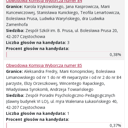
Obwodowa Komisja Wyborcza numer 84
Granice:
Karola Irzykowskiego, Jana Kasprowicza, Marii
Kuncewiczowej, Stanisława Kunickiego, Teofila Lenartowicza,
Bolesława Prusa, Ludwika Waryńskiego, dra Ludwika
Zamenhofa
Siedziba:
Zespół Szkół im. B. Prusa, ul. Bolesława Prusa 20,
42-207 Częstochowa
Liczba głosów na kandydata:
3
Procent głosów na kandydata:
0,38%
Obwodowa Komisja Wyborcza numer 85
Granice:
Aleksandra Fredry, Marii Konopnickiej, Bolesława
Limanowskiego od nr 1 do nr 49 nieparzyste i od nr 2 do nr 84
parzyste, Elizy Orzeszkowej, Wincentego Rapackiego,
Władysława Syrokomli, Andrzeja Towiańskiego
Siedziba:
Zespół Poradni Psychologiczno-Pedagogicznych
(dawny budynek VI LO), ul. mjra Waleriana Łukasińskiego 40,
42-207 Częstochowa
Liczba głosów na kandydata:
1
Procent głosów na kandydata:
0,37%