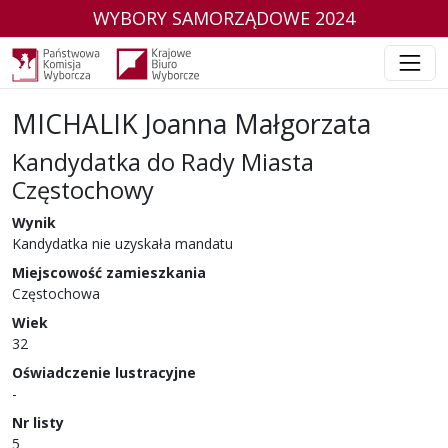
WYBORY SAMORZĄDOWE 2024
MICHALIK Joanna Małgorzata
Kandydatka do Rady Miasta
Częstochowy
w wyborach samorządowych w 2024 r.
Wynik
Kandydatka nie uzyskała mandatu
Miejscowość zamieszkania
Częstochowa
Wiek
32
Oświadczenie lustracyjne
-
Nr listy
5