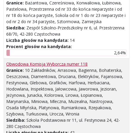
Granice:
Bażantowa, Czereśniowa, Konwaliowa, Łubinowa,
Pastelowa, Przestrzenna od nr 33 do końca nieparzyste i od
nr 18 do końca parzyste, Sokola od nr 1 do nr 23 nieparzyste i
od nr 2 do nr 34 parzyste, Sztormowa, Zamiejska
Siedziba:
Zespół Szkolno-Przedszkolny nr 6, ul. Przestrzenna
68/70, 42-280 Częstochowa
Liczba głosów na kandydata:
14
Procent głosów na kandydata:
2,64%
Obwodowa Komisja Wyborcza numer 118
Granice:
10 Zakładników, Arrasowa, Bagienna, Bohaterska,
Deszczowa, Diamentowa, Druciana, Elektryków, Fajansowa,
Festynowa, Glebowa, Grafików, Harfowa, Herbaciana,
Hodowlana, Inspektowa, Jałowcowa, Jaworowa, Jezioran,
Jeżynowa, Junacka, Kolorowa, Lirowa, Łopianowa,
Marynarska, Miniowa, Mleczna, Muzealna, Nastrojowa,
Osada Młyńska, Platynowa, Rumiankowa, Rzepakowa,
Szybowa, Turkusowa, Urocza, Wronia
Siedziba:
Szkoła Podstawowa nr 11, ul. Festynowa 24, 42-
280 Częstochowa
Liczba głosów na kandydata:
42