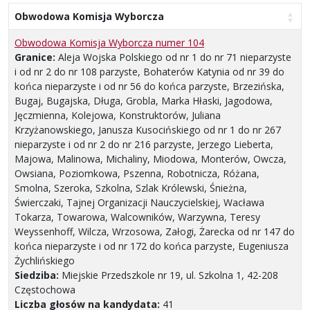
Obwodowa Komisja Wyborcza
Obwodowa Komisja Wyborcza numer 104
Granice:
Aleja Wojska Polskiego od nr 1 do nr 71 nieparzyste
i od nr 2 do nr 108 parzyste, Bohaterów Katynia od nr 39 do
końca nieparzyste i od nr 56 do końca parzyste, Brzezińska,
Bugaj, Bugajska, Długa, Grobla, Marka Hłaski, Jagodowa,
Jęczmienna, Kolejowa, Konstruktorów, Juliana
Krzyżanowskiego, Janusza Kusocińskiego od nr 1 do nr 267
nieparzyste i od nr 2 do nr 216 parzyste, Jerzego Lieberta,
Majowa, Malinowa, Michaliny, Miodowa, Monterów, Owcza,
Owsiana, Poziomkowa, Pszenna, Robotnicza, Różana,
Smolna, Szeroka, Szkolna, Szlak Królewski, Śnieżna,
Świerczaki, Tajnej Organizacji Nauczycielskiej, Wacława
Tokarza, Towarowa, Walcowników, Warzywna, Teresy
Weyssenhoff, Wilcza, Wrzosowa, Załogi, Żarecka od nr 147 do
końca nieparzyste i od nr 172 do końca parzyste, Eugeniusza
Żychlińskiego
Siedziba:
Miejskie Przedszkole nr 19, ul. Szkolna 1, 42-208
Częstochowa
Liczba głosów na kandydata:
41