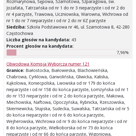
Rozmarynowa, Sępowa, Szamotowa, Szparagowa, św.
Jozafata, Tatrzańska od nr 1 do nr 3 nieparzyste i od nr 2 do
nr 4 parzyste, Trawowa, Uczniowska, Warowna, Wichrowa od
nr 1 do nr 7 nieparzyste i od nr 2 do nr 6Z parzyste
Siedziba:
Szkoła Podstawowa nr 46, ul. Szamotowa 8, 42-280
Częstochowa
Liczba głosów na kandydata:
43
Procent głosów na kandydata:
7,96%
Obwodowa Komisja Wyborcza numer 121
Granice:
Białostocka, Białowieska, Blachowieńska,
Chabrowa, Cyrklowa, Garwolińska, Gliwicka, Kaliska,
Kąkolowa, Koniecpolska, Lwowska od nr 179 do końca
nieparzyste i od nr 158 do końca parzyste, Łomżyńska od nr 1
do nr 153 nieparzyste i od nr 2 do końca parzyste, Makowa,
Miechowska, Naftowa, Opoczyńska, Rybnicka, Rzeszowska,
Skierniewicka, Słupska, Sudecka, Suwalska, Tatrzańska od nr 5
do końca nieparzyste i od nr 6 do końca parzyste,
Wejherowska, Wichrowa od nr 9 do końca nieparzyste i od nr
8 do końca parzyste, Wielkoborska od nr 73 do końca
nieparzyste i od nr 66 do końca parzyste, Wigoniowa,