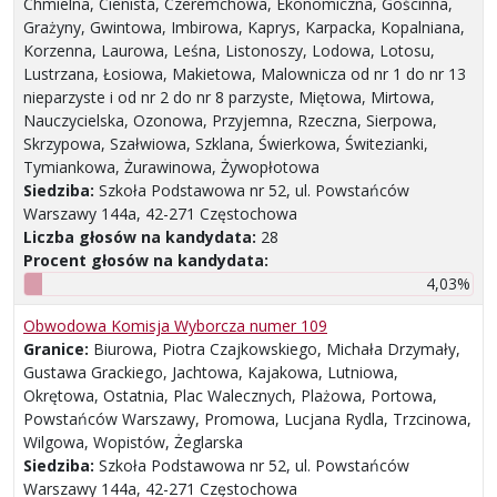
Chmielna, Cienista, Czeremchowa, Ekonomiczna, Gościnna,
Grażyny, Gwintowa, Imbirowa, Kaprys, Karpacka, Kopalniana,
Korzenna, Laurowa, Leśna, Listonoszy, Lodowa, Lotosu,
Lustrzana, Łosiowa, Makietowa, Malownicza od nr 1 do nr 13
nieparzyste i od nr 2 do nr 8 parzyste, Miętowa, Mirtowa,
Nauczycielska, Ozonowa, Przyjemna, Rzeczna, Sierpowa,
Skrzypowa, Szałwiowa, Szklana, Świerkowa, Świtezianki,
Tymiankowa, Żurawinowa, Żywopłotowa
Siedziba:
Szkoła Podstawowa nr 52, ul. Powstańców
Warszawy 144a, 42-271 Częstochowa
Liczba głosów na kandydata:
28
Procent głosów na kandydata:
4,03%
Obwodowa Komisja Wyborcza numer 109
Granice:
Biurowa, Piotra Czajkowskiego, Michała Drzymały,
Gustawa Grackiego, Jachtowa, Kajakowa, Lutniowa,
Okrętowa, Ostatnia, Plac Walecznych, Plażowa, Portowa,
Powstańców Warszawy, Promowa, Lucjana Rydla, Trzcinowa,
Wilgowa, Wopistów, Żeglarska
Siedziba:
Szkoła Podstawowa nr 52, ul. Powstańców
Warszawy 144a, 42-271 Częstochowa