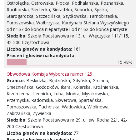
Ostrołęcka, Ostrowska, Płocka, Podhalańska, Poznańska,
Raciborska, Siedlecka, Sieradzka, Sopocka, Spiska,
Starogardzka, Szczecińska, Szydłowska, Tarnobrzeska,
Turoszowska, Wałbrzyska, Kardynała Stefana Wyszyńskiego
od nr 67 do końca nieparzyste i od nr 62 do końca parzyste
Siedziba:
Szkoła Podstawowa nr 13, ul. Wręczycka 111/115,
42-200 Częstochowa
Liczba głosów na kandydata:
161
Procent głosów na kandydata:
15,48%
Obwodowa Komisja Wyborcza numer 125
Granice:
Beskidzka, Będzińska, Gdyńska, Gminna,
Gnieźnieńska, Goździków, Ikara, Kolarska, Krośnieńska,
Krzemienna, Lednicka, Luba, Modra, Myszkowska,
Przemyska, Radomska, Skwerowa, Spartańska,
Tomaszowska, Tucholska, Wadowicka, Wiolinowa,
Zabrzańska, Żywiecka
Siedziba:
Szkoła Podstawowa nr 29, ul. św. Rocha 221, 42-
200 Częstochowa
Liczba głosów na kandydata:
77
Procent głosów na kandydata: