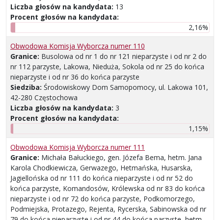
Liczba głosów na kandydata:
13
Procent głosów na kandydata:
2,16%
Obwodowa Komisja Wyborcza numer 110
Granice:
Busolowa od nr 1 do nr 121 nieparzyste i od nr 2 do
nr 112 parzyste, Lakowa, Nieduża, Sokola od nr 25 do końca
nieparzyste i od nr 36 do końca parzyste
Siedziba:
Środowiskowy Dom Samopomocy, ul. Lakowa 101,
42-280 Częstochowa
Liczba głosów na kandydata:
3
Procent głosów na kandydata:
1,15%
Obwodowa Komisja Wyborcza numer 111
Granice:
Michała Bałuckiego, gen. Józefa Bema, hetm. Jana
Karola Chodkiewicza, Gerwazego, Hetmańska, Husarska,
Jagiellońska od nr 111 do końca nieparzyste i od nr 52 do
końca parzyste, Komandosów, Królewska od nr 83 do końca
nieparzyste i od nr 72 do końca parzyste, Podkomorzego,
Podmiejska, Protazego, Rejenta, Rycerska, Sabinowska od nr
79 do końca nieparzyste i od nr 44 do końca parzyste, hetm.