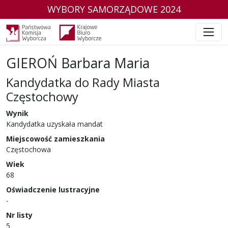
WYBORY SAMORZĄDOWE 2024
GIEROŃ Barbara Maria
Kandydatka do Rady Miasta
Częstochowy
w wyborach samorządowych w 2024 r.
Wynik
Kandydatka uzyskała mandat
Miejscowość zamieszkania
Częstochowa
Wiek
68
Oświadczenie lustracyjne
-
Nr listy
5