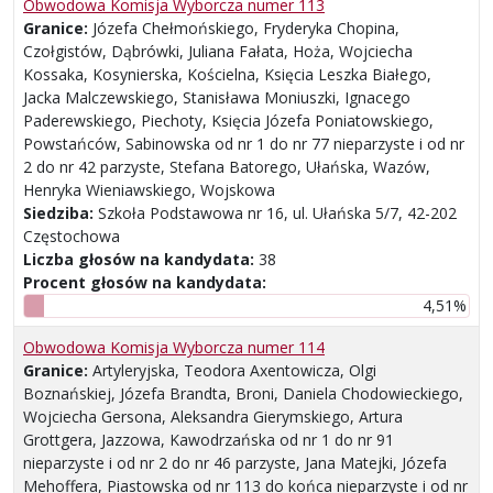
Obwodowa Komisja Wyborcza numer 113
Granice:
Józefa Chełmońskiego, Fryderyka Chopina,
Czołgistów, Dąbrówki, Juliana Fałata, Hoża, Wojciecha
Kossaka, Kosynierska, Kościelna, Księcia Leszka Białego,
Jacka Malczewskiego, Stanisława Moniuszki, Ignacego
Paderewskiego, Piechoty, Księcia Józefa Poniatowskiego,
Powstańców, Sabinowska od nr 1 do nr 77 nieparzyste i od nr
2 do nr 42 parzyste, Stefana Batorego, Ułańska, Wazów,
Henryka Wieniawskiego, Wojskowa
Siedziba:
Szkoła Podstawowa nr 16, ul. Ułańska 5/7, 42-202
Częstochowa
Liczba głosów na kandydata:
38
Procent głosów na kandydata:
4,51%
Obwodowa Komisja Wyborcza numer 114
Granice:
Artyleryjska, Teodora Axentowicza, Olgi
Boznańskiej, Józefa Brandta, Broni, Daniela Chodowieckiego,
Wojciecha Gersona, Aleksandra Gierymskiego, Artura
Grottgera, Jazzowa, Kawodrzańska od nr 1 do nr 91
nieparzyste i od nr 2 do nr 46 parzyste, Jana Matejki, Józefa
Mehoffera, Piastowska od nr 113 do końca nieparzyste i od nr