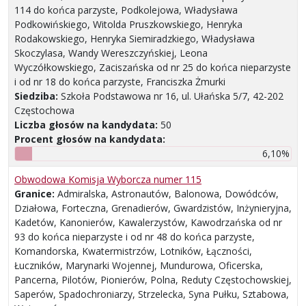
114 do końca parzyste, Podkolejowa, Władysława
Podkowińskiego, Witolda Pruszkowskiego, Henryka
Rodakowskiego, Henryka Siemiradzkiego, Władysława
Skoczylasa, Wandy Wereszczyńskiej, Leona
Wyczółkowskiego, Zaciszańska od nr 25 do końca nieparzyste
i od nr 18 do końca parzyste, Franciszka Żmurki
Siedziba:
Szkoła Podstawowa nr 16, ul. Ułańska 5/7, 42-202
Częstochowa
Liczba głosów na kandydata:
50
Procent głosów na kandydata:
6,10%
Obwodowa Komisja Wyborcza numer 115
Granice:
Admiralska, Astronautów, Balonowa, Dowódców,
Działowa, Forteczna, Grenadierów, Gwardzistów, Inżynieryjna,
Kadetów, Kanonierów, Kawalerzystów, Kawodrzańska od nr
93 do końca nieparzyste i od nr 48 do końca parzyste,
Komandorska, Kwatermistrzów, Lotników, Łączności,
Łuczników, Marynarki Wojennej, Mundurowa, Oficerska,
Pancerna, Pilotów, Pionierów, Polna, Reduty Częstochowskiej,
Saperów, Spadochroniarzy, Strzelecka, Syna Pułku, Sztabowa,