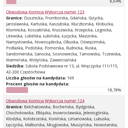
8,64%
Obwodowa Komisja Wyborcza numer 123
Granice:
Dusznicka, Fromborska, Gdańska, Giżycka,
Jarosławska, Kartuska, Kaszubska, Kluczborska, Kłobucka,
Kłomnicka, Koszalińska, Kruszwicka, Krzepicka, Legnicka,
Litewska, Lubelska, Łubińska, Łużycka, Mazurska,
Namysłowska, Nowosądecka, Olkuska, Oświęcimska,
Podlaska, Podolska, Pomorska, Rudnicka, Ruska,
Sandomierska, Sanocka, Sosnowiecka, Tarnowska, Tczewska,
Warmińska, Wołyńska, Zawierciańska
Siedziba:
Szkoła Podstawowa nr 13, ul. Wręczycka 111/115,
42-200 Częstochowa
Liczba głosów na kandydata:
169
Procent głosów na kandydata:
18,78%
Obwodowa Komisja Wyborcza numer 124
Granice:
Bełchatowska, Bocheńska, Bydgoska,
Chochołowska, Elbląska, Inowrocławska, Jeleniogórska,
Kłodzka, Kołobrzeska, Konińska, Limanowska, Lubuska,
Łęczycka, Malborska, Mrągowska, Muszyńska, Nowotarska,