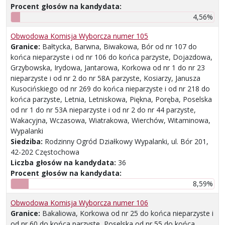
Procent głosów na kandydata:
4,56%
Obwodowa Komisja Wyborcza numer 105
Granice:
Bałtycka, Barwna, Biwakowa, Bór od nr 107 do
końca nieparzyste i od nr 106 do końca parzyste, Dojazdowa,
Grzybowska, Irydowa, Jantarowa, Korkowa od nr 1 do nr 23
nieparzyste i od nr 2 do nr 58A parzyste, Kosiarzy, Janusza
Kusocińskiego od nr 269 do końca nieparzyste i od nr 218 do
końca parzyste, Letnia, Letniskowa, Piękna, Poręba, Poselska
od nr 1 do nr 53A nieparzyste i od nr 2 do nr 44 parzyste,
Wakacyjna, Wczasowa, Wiatrakowa, Wierchów, Witaminowa,
Wypalanki
Siedziba:
Rodzinny Ogród Działkowy Wypalanki, ul. Bór 201,
42-202 Częstochowa
Liczba głosów na kandydata:
36
Procent głosów na kandydata:
8,59%
Obwodowa Komisja Wyborcza numer 106
Granice:
Bakaliowa, Korkowa od nr 25 do końca nieparzyste i
od nr 60 do końca parzyste, Poselska od nr 55 do końca