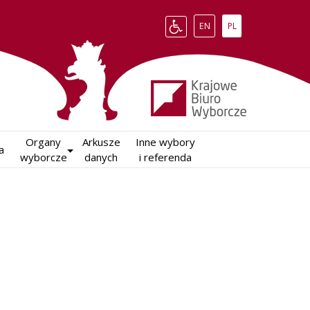
Change language to English
Zmień język na polsk
EN
PL
Organy

Arkusze

Inne wybory

a
wyborcze
danych
i referenda