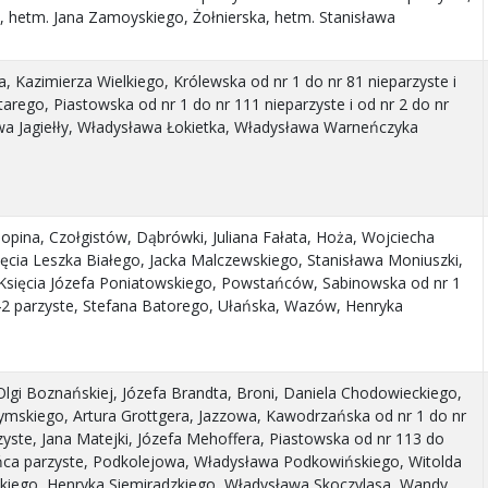
 hetm. Jana Zamoyskiego, Żołnierska, hetm. Stanisława
, Kazimierza Wielkiego, Królewska od nr 1 do nr 81 nieparzyste i
tarego, Piastowska od nr 1 do nr 111 nieparzyste i od nr 2 do nr
wa Jagiełły, Władysława Łokietka, Władysława Warneńczyka
pina, Czołgistów, Dąbrówki, Juliana Fałata, Hoża, Wojciecha
ięcia Leszka Białego, Jacka Malczewskiego, Stanisława Moniuszki,
Księcia Józefa Poniatowskiego, Powstańców, Sabinowska od nr 1
r 42 parzyste, Stefana Batorego, Ułańska, Wazów, Henryka
Olgi Boznańskiej, Józefa Brandta, Broni, Daniela Chodowieckiego,
ymskiego, Artura Grottgera, Jazzowa, Kawodrzańska od nr 1 do nr
rzyste, Jana Matejki, Józefa Mehoffera, Piastowska od nr 113 do
ońca parzyste, Podkolejowa, Władysława Podkowińskiego, Witolda
iego, Henryka Siemiradzkiego, Władysława Skoczylasa, Wandy