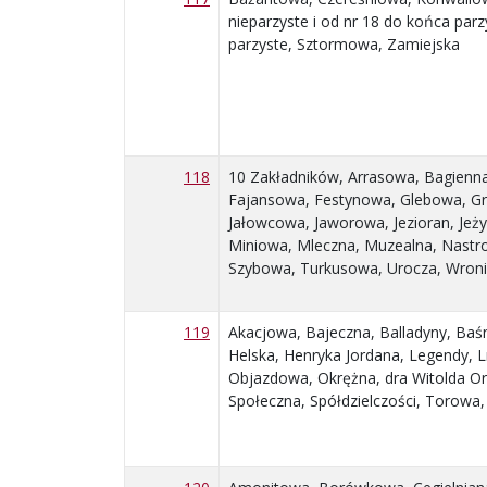
nieparzyste i od nr 18 do końca parzy
parzyste, Sztormowa, Zamiejska
118
10 Zakładników, Arrasowa, Bagienn
Fajansowa, Festynowa, Glebowa, Gr
Jałowcowa, Jaworowa, Jezioran, Jeż
Miniowa, Mleczna, Muzealna, Nast
Szybowa, Turkusowa, Urocza, Wron
119
Akacjowa, Bajeczna, Balladyny, Baś
Helska, Henryka Jordana, Legendy, 
Objazdowa, Okrężna, dra Witolda Or
Społeczna, Spółdzielczości, Torowa