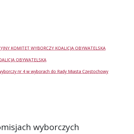
CYJNY KOMITET WYBORCZY KOALICJA OBYWATELSKA
OALICJA OBYWATELSKA
wyborczy nr 4 w wyborach do Rady Miasta Częstochowy
misjach wyborczych