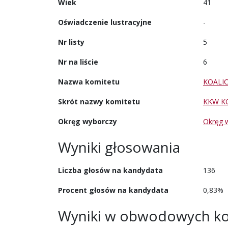
Wiek
41
Oświadczenie lustracyjne
-
Nr listy
5
Nr na liście
6
Nazwa komitetu
KOALI
Skrót nazwy komitetu
KKW K
Okręg wyborczy
Okręg 
Wyniki głosowania
Liczba głosów na kandydata
136
Procent głosów na kandydata
0,83%
Wyniki w obwodowych ko