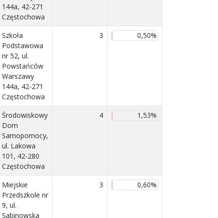
144a, 42-271
Częstochowa
Szkoła
3
0,50%
Podstawowa
nr 52, ul.
Powstańców
Warszawy
144a, 42-271
Częstochowa
Środowiskowy
4
1,53%
Dom
Samopomocy,
ul. Lakowa
101, 42-280
Częstochowa
Miejskie
3
0,60%
Przedszkole nr
9, ul.
Sabinowska