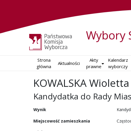
Wybory 
Strona

Akty

Kalendarz

Aktualności
główna
prawne
wyborczy
KOWALSKA Wioletta
Kandydatka do Rady Mia
w wyborach samorządowy
Wynik
Kandyd
Miejscowość zamieszkania
Często