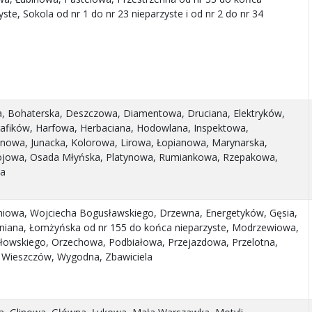
ste, Sokola od nr 1 do nr 23 nieparzyste i od nr 2 do nr 34
a, Bohaterska, Deszczowa, Diamentowa, Druciana, Elektryków,
afików, Harfowa, Herbaciana, Hodowlana, Inspektowa,
ynowa, Junacka, Kolorowa, Lirowa, Łopianowa, Marynarska,
rojowa, Osada Młyńska, Platynowa, Rumiankowa, Rzepakowa,
ia
niowa, Wojciecha Bogusławskiego, Drzewna, Energetyków, Gęsia,
Lniana, Łomżyńska od nr 155 do końca nieparzyste, Modrzewiowa,
łowskiego, Orzechowa, Podbiałowa, Przejazdowa, Przelotna,
, Wieszczów, Wygodna, Zbawiciela