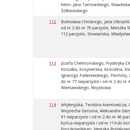
hetm. Jana Tarnowskiego, Wawelska,
Żółkiewskiego
112
Bolesława Chrobrego, Jana Olbrachta
od nr 2 do nr 70 parzyste, Mieszka S
112 parzyste, Słowiańska, Władysła
113
Józefa Chełmońskiego, Fryderyka Cho
Kossaka, Kosynierska, Kościelna, Ks
Ignacego Paderewskiego, Piechoty, 
do nr 77 nieparzyste i od nr 2 do n
Wieniawskiego, Wojskowa
114
Artyleryjska, Teodora Axentowicza, 
Wojciecha Gersona, Aleksandra Gier
91 nieparzyste i od nr 2 do nr 46 pa
końca nieparzyste i od nr 114 do k
Pruszkowskiego, Henryka Rodakowsk