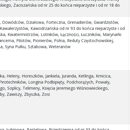
iego, Zaciszańska od nr 25 do końca nieparzyste i od nr 18 do
, Dowódców, Działowa, Forteczna, Grenadierów, Gwardzistów,
 Kawalerzystów, Kawodrzańska od nr 93 do końca nieparzyste i od
ka, Kwatermistrzów, Lotników, Łączności, Łuczników, Marynarki
ncerna, Pilotów, Pionierów, Polna, Reduty Częstochowskiej,
ka, Syna Pułku, Sztabowa, Weteranów
, Heleny, Horeszków, Jankiela, Juranda, Ketlinga, Kmicica,
Pirotechników, Longina Podbipięty, Podchorążych, Powały,
go, Soplicy, Telimeny, Księcia Jeremiego Wiśniowieckiego,
y, Zawiszy, Zbyszka, Zosi
a, Łubinowa, Pastelowa, Przestrzenna od nr 33 do końca