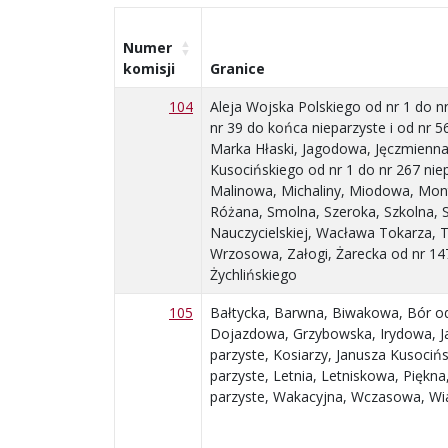
Numer
komisji
Granice
104
Aleja Wojska Polskiego od nr 1 do nr
nr 39 do końca nieparzyste i od nr 5
Marka Hłaski, Jagodowa, Jęczmienna
Kusocińskiego od nr 1 do nr 267 niep
Malinowa, Michaliny, Miodowa, Mon
Różana, Smolna, Szeroka, Szkolna, Sz
Nauczycielskiej, Wacława Tokarza,
Wrzosowa, Załogi, Żarecka od nr 147
Żychlińskiego
105
Bałtycka, Barwna, Biwakowa, Bór od 
Dojazdowa, Grzybowska, Irydowa, Jan
parzyste, Kosiarzy, Janusza Kusociń
parzyste, Letnia, Letniskowa, Piękna
parzyste, Wakacyjna, Wczasowa, Wi