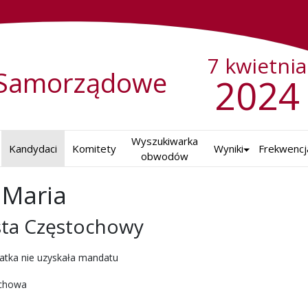
7 kwietnia
Samorządowe
2024
Wyszukiwarka

Kandydaci
Komitety
Wyniki
Frekwencj
obwodów
 Maria
sta Częstochowy
ch w 2024 r.
atka nie uzyskała mandatu
chowa