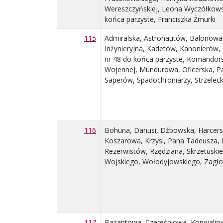
Wereszczyńskiej, Leona Wyczółkowsk
końca parzyste, Franciszka Żmurki
115
Admiralska, Astronautów, Balonowa
Inżynieryjna, Kadetów, Kanonierów,
nr 48 do końca parzyste, Komandors
Wojennej, Mundurowa, Oficerska, Pa
Saperów, Spadochroniarzy, Strzelec
116
Bohuna, Danusi, Dźbowska, Harcerska
Koszarowa, Krzysi, Pana Tadeusza, 
Rezerwistów, Rzędziana, Skrzetuskie
Wojskiego, Wołodyjowskiego, Zagłob
117
Bażantowa, Czereśniowa, Konwaliow