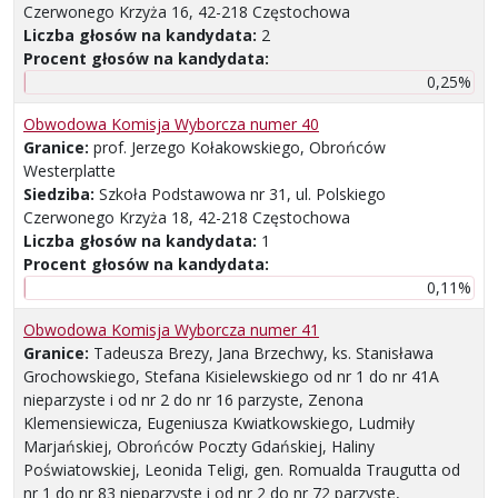
Czerwonego Krzyża 16, 42-218 Częstochowa
Liczba głosów na kandydata:
2
Procent głosów na kandydata:
0,25%
Obwodowa Komisja Wyborcza numer 40
Granice:
prof. Jerzego Kołakowskiego, Obrońców
Westerplatte
Siedziba:
Szkoła Podstawowa nr 31, ul. Polskiego
Czerwonego Krzyża 18, 42-218 Częstochowa
Liczba głosów na kandydata:
1
Procent głosów na kandydata:
0,11%
Obwodowa Komisja Wyborcza numer 41
Granice:
Tadeusza Brezy, Jana Brzechwy, ks. Stanisława
Grochowskiego, Stefana Kisielewskiego od nr 1 do nr 41A
nieparzyste i od nr 2 do nr 16 parzyste, Zenona
Klemensiewicza, Eugeniusza Kwiatkowskiego, Ludmiły
Marjańskiej, Obrońców Poczty Gdańskiej, Haliny
Poświatowskiej, Leonida Teligi, gen. Romualda Traugutta od
nr 1 do nr 83 nieparzyste i od nr 2 do nr 72 parzyste,