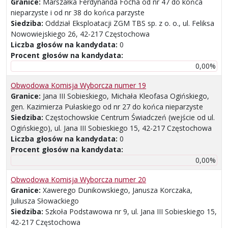
Granice:
Marszałka Ferdynanda Focha od nr 47 do końca
nieparzyste i od nr 38 do końca parzyste
Siedziba:
Oddział Eksploatacji ZGM TBS sp. z o. o., ul. Feliksa
Nowowiejskiego 26, 42-217 Częstochowa
Liczba głosów na kandydata:
0
Procent głosów na kandydata:
0,00%
Obwodowa Komisja Wyborcza numer 19
Granice:
Jana III Sobieskiego, Michała Kleofasa Ogińskiego,
gen. Kazimierza Pułaskiego od nr 27 do końca nieparzyste
Siedziba:
Częstochowskie Centrum Świadczeń (wejście od ul.
Ogińskiego), ul. Jana III Sobieskiego 15, 42-217 Częstochowa
Liczba głosów na kandydata:
0
Procent głosów na kandydata:
0,00%
Obwodowa Komisja Wyborcza numer 20
Granice:
Xawerego Dunikowskiego, Janusza Korczaka,
Juliusza Słowackiego
Siedziba:
Szkoła Podstawowa nr 9, ul. Jana III Sobieskiego 15,
42-217 Częstochowa