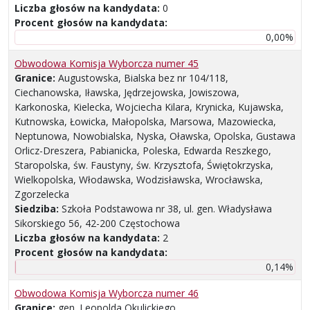
Liczba głosów na kandydata:
0
Procent głosów na kandydata:
0,00%
Obwodowa Komisja Wyborcza numer 45
Granice:
Augustowska, Bialska bez nr 104/118,
Ciechanowska, Iławska, Jędrzejowska, Jowiszowa,
Karkonoska, Kielecka, Wojciecha Kilara, Krynicka, Kujawska,
Kutnowska, Łowicka, Małopolska, Marsowa, Mazowiecka,
Neptunowa, Nowobialska, Nyska, Oławska, Opolska, Gustawa
Orlicz-Dreszera, Pabianicka, Poleska, Edwarda Reszkego,
Staropolska, św. Faustyny, św. Krzysztofa, Świętokrzyska,
Wielkopolska, Włodawska, Wodzisławska, Wrocławska,
Zgorzelecka
Siedziba:
Szkoła Podstawowa nr 38, ul. gen. Władysława
Sikorskiego 56, 42-200 Częstochowa
Liczba głosów na kandydata:
2
Procent głosów na kandydata:
0,14%
Obwodowa Komisja Wyborcza numer 46
Granice:
gen. Leopolda Okulickiego