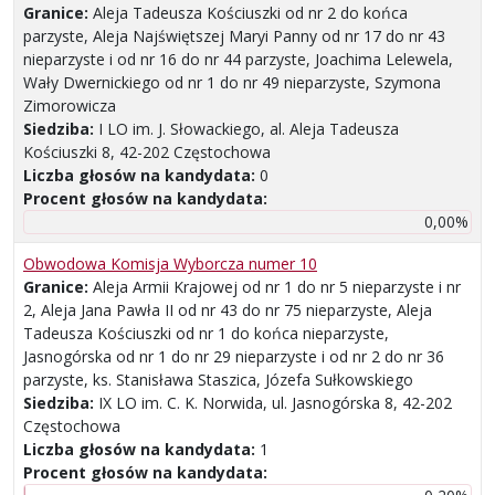
Granice:
Aleja Tadeusza Kościuszki od nr 2 do końca
parzyste, Aleja Najświętszej Maryi Panny od nr 17 do nr 43
nieparzyste i od nr 16 do nr 44 parzyste, Joachima Lelewela,
Wały Dwernickiego od nr 1 do nr 49 nieparzyste, Szymona
Zimorowicza
Siedziba:
I LO im. J. Słowackiego, al. Aleja Tadeusza
Kościuszki 8, 42-202 Częstochowa
Liczba głosów na kandydata:
0
Procent głosów na kandydata:
0,00%
Obwodowa Komisja Wyborcza numer 10
Granice:
Aleja Armii Krajowej od nr 1 do nr 5 nieparzyste i nr
2, Aleja Jana Pawła II od nr 43 do nr 75 nieparzyste, Aleja
Tadeusza Kościuszki od nr 1 do końca nieparzyste,
Jasnogórska od nr 1 do nr 29 nieparzyste i od nr 2 do nr 36
parzyste, ks. Stanisława Staszica, Józefa Sułkowskiego
Siedziba:
IX LO im. C. K. Norwida, ul. Jasnogórska 8, 42-202
Częstochowa
Liczba głosów na kandydata:
1
Procent głosów na kandydata: