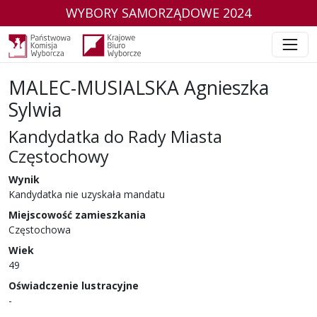
WYBORY SAMORZĄDOWE 2024
MALEC-MUSIALSKA Agnieszka
Sylwia
Kandydatka do Rady Miasta
Częstochowy
w wyborach samorządowych w 2024 r.
Wynik
Kandydatka nie uzyskała mandatu
Miejscowość zamieszkania
Częstochowa
Wiek
49
Oświadczenie lustracyjne
-