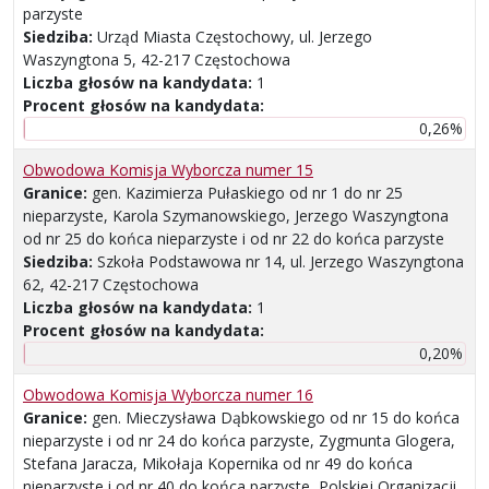
parzyste
Siedziba:
Urząd Miasta Częstochowy, ul. Jerzego
Waszyngtona 5, 42-217 Częstochowa
Liczba głosów na kandydata:
1
Procent głosów na kandydata:
0,26%
Obwodowa Komisja Wyborcza numer 15
Granice:
gen. Kazimierza Pułaskiego od nr 1 do nr 25
nieparzyste, Karola Szymanowskiego, Jerzego Waszyngtona
od nr 25 do końca nieparzyste i od nr 22 do końca parzyste
Siedziba:
Szkoła Podstawowa nr 14, ul. Jerzego Waszyngtona
62, 42-217 Częstochowa
Liczba głosów na kandydata:
1
Procent głosów na kandydata:
0,20%
Obwodowa Komisja Wyborcza numer 16
Granice:
gen. Mieczysława Dąbkowskiego od nr 15 do końca
nieparzyste i od nr 24 do końca parzyste, Zygmunta Glogera,
Stefana Jaracza, Mikołaja Kopernika od nr 49 do końca
nieparzyste i od nr 40 do końca parzyste, Polskiej Organizacji