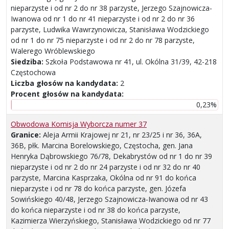
nieparzyste i od nr 2 do nr 38 parzyste, Jerzego Szajnowicza-
Iwanowa od nr 1 do nr 41 nieparzyste i od nr 2 do nr 36
parzyste, Ludwika Wawrzynowicza, Stanisława Wodzickiego
od nr 1 do nr 75 nieparzyste i od nr 2 do nr 78 parzyste,
Walerego Wróblewskiego
Siedziba:
Szkoła Podstawowa nr 41, ul. Okólna 31/39, 42-218
Częstochowa
Liczba głosów na kandydata:
2
Procent głosów na kandydata:
0,23%
Obwodowa Komisja Wyborcza numer 37
Granice:
Aleja Armii Krajowej nr 21, nr 23/25 i nr 36, 36A,
36B, płk. Marcina Borelowskiego, Częstocha, gen. Jana
Henryka Dąbrowskiego 76/78, Dekabrystów od nr 1 do nr 39
nieparzyste i od nr 2 do nr 24 parzyste i od nr 32 do nr 40
parzyste, Marcina Kasprzaka, Okólna od nr 91 do końca
nieparzyste i od nr 78 do końca parzyste, gen. Józefa
Sowińskiego 40/48, Jerzego Szajnowicza-Iwanowa od nr 43
do końca nieparzyste i od nr 38 do końca parzyste,
Kazimierza Wierzyńskiego, Stanisława Wodzickiego od nr 77