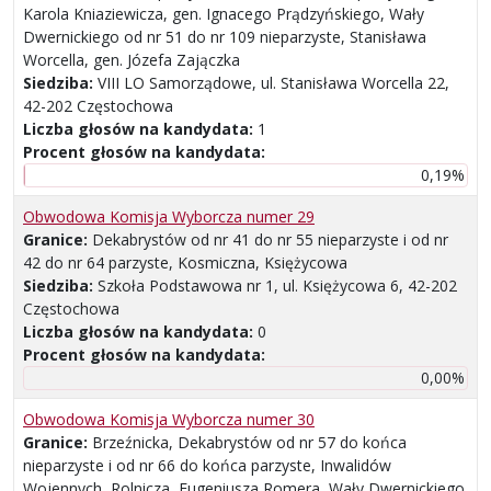
Karola Kniaziewicza, gen. Ignacego Prądzyńskiego, Wały
Dwernickiego od nr 51 do nr 109 nieparzyste, Stanisława
Worcella, gen. Józefa Zajączka
Siedziba:
VIII LO Samorządowe, ul. Stanisława Worcella 22,
42-202 Częstochowa
Liczba głosów na kandydata:
1
Procent głosów na kandydata:
0,19%
Obwodowa Komisja Wyborcza numer 29
Granice:
Dekabrystów od nr 41 do nr 55 nieparzyste i od nr
42 do nr 64 parzyste, Kosmiczna, Księżycowa
Siedziba:
Szkoła Podstawowa nr 1, ul. Księżycowa 6, 42-202
Częstochowa
Liczba głosów na kandydata:
0
Procent głosów na kandydata:
0,00%
Obwodowa Komisja Wyborcza numer 30
Granice:
Brzeźnicka, Dekabrystów od nr 57 do końca
nieparzyste i od nr 66 do końca parzyste, Inwalidów
Wojennych, Rolnicza, Eugeniusza Romera, Wały Dwernickiego