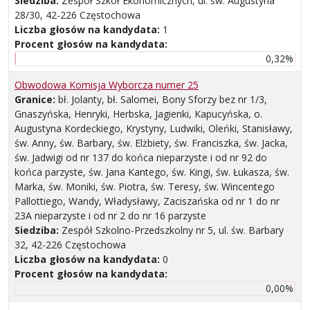
Siedziba:
Zespół Szkół Ekonomicznych, ul. św. Augustyna
28/30, 42-226 Częstochowa
Liczba głosów na kandydata:
1
Procent głosów na kandydata:
0,32%
Obwodowa Komisja Wyborcza numer 25
Granice:
bł. Jolanty, bł. Salomei, Bony Sforzy bez nr 1/3,
Gnaszyńska, Henryki, Herbska, Jagienki, Kapucyńska, o.
Augustyna Kordeckiego, Krystyny, Ludwiki, Oleńki, Stanisławy,
św. Anny, św. Barbary, św. Elżbiety, św. Franciszka, św. Jacka,
św. Jadwigi od nr 137 do końca nieparzyste i od nr 92 do
końca parzyste, św. Jana Kantego, św. Kingi, św. Łukasza, św.
Marka, św. Moniki, św. Piotra, św. Teresy, św. Wincentego
Pallottiego, Wandy, Władysławy, Zaciszańska od nr 1 do nr
23A nieparzyste i od nr 2 do nr 16 parzyste
Siedziba:
Zespół Szkolno-Przedszkolny nr 5, ul. św. Barbary
32, 42-226 Częstochowa
Liczba głosów na kandydata:
0
Procent głosów na kandydata:
0,00%