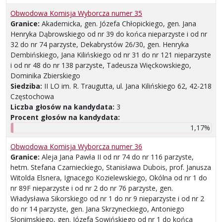
Obwodowa Komisja Wyborcza numer 35
Granice:
Akademicka, gen. Józefa Chłopickiego, gen. Jana
Henryka Dąbrowskiego od nr 39 do końca nieparzyste i od nr
32 do nr 74 parzyste, Dekabrystów 26/30, gen. Henryka
Dembińskiego, Jana Kilińskiego od nr 31 do nr 121 nieparzyste
i od nr 48 do nr 138 parzyste, Tadeusza Więckowskiego,
Dominika Zbierskiego
Siedziba:
II LO im. R. Traugutta, ul. Jana Kilińskiego 62, 42-218
Częstochowa
Liczba głosów na kandydata:
3
Procent głosów na kandydata:
1,17%
Obwodowa Komisja Wyborcza numer 36
Granice:
Aleja Jana Pawła II od nr 74 do nr 116 parzyste,
hetm. Stefana Czarnieckiego, Stanisława Dubois, prof. Janusza
Witolda Elsnera, Ignacego Kozielewskiego, Okólna od nr 1 do
nr 89F nieparzyste i od nr 2 do nr 76 parzyste, gen.
Władysława Sikorskiego od nr 1 do nr 9 nieparzyste i od nr 2
do nr 14 parzyste, gen. Jana Skrzyneckiego, Antoniego
Słonimskiego, gen. Józefa Sowińskiego od nr 1 do końca