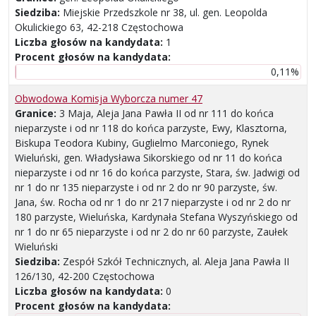
Siedziba:
Miejskie Przedszkole nr 38, ul. gen. Leopolda
Okulickiego 63, 42-218 Częstochowa
Liczba głosów na kandydata:
1
Procent głosów na kandydata:
0,11%
Obwodowa Komisja Wyborcza numer 47
Granice:
3 Maja, Aleja Jana Pawła II od nr 111 do końca
nieparzyste i od nr 118 do końca parzyste, Ewy, Klasztorna,
Biskupa Teodora Kubiny, Guglielmo Marconiego, Rynek
Wieluński, gen. Władysława Sikorskiego od nr 11 do końca
nieparzyste i od nr 16 do końca parzyste, Stara, św. Jadwigi od
nr 1 do nr 135 nieparzyste i od nr 2 do nr 90 parzyste, św.
Jana, św. Rocha od nr 1 do nr 217 nieparzyste i od nr 2 do nr
180 parzyste, Wieluńska, Kardynała Stefana Wyszyńskiego od
nr 1 do nr 65 nieparzyste i od nr 2 do nr 60 parzyste, Zaułek
Wieluński
Siedziba:
Zespół Szkół Technicznych, al. Aleja Jana Pawła II
126/130, 42-200 Częstochowa
Liczba głosów na kandydata:
0
Procent głosów na kandydata: