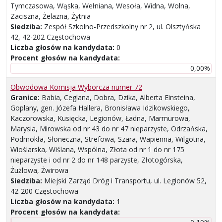
Tymczasowa, Wąska, Wełniana, Wesoła, Widna, Wolna,
Zaciszna, Żelazna, Żytnia
Siedziba:
Zespół Szkolno-Przedszkolny nr 2, ul. Olsztyńska
42, 42-202 Częstochowa
Liczba głosów na kandydata:
0
Procent głosów na kandydata:
0,00%
Obwodowa Komisja Wyborcza numer 72
Granice:
Babia, Ceglana, Dobra, Dzika, Alberta Einsteina,
Goplany, gen. Józefa Hallera, Bronisława Idzikowskiego,
Kaczorowska, Kusięcka, Legionów, Ładna, Marmurowa,
Marysia, Mirowska od nr 43 do nr 47 nieparzyste, Odrzańska,
Podmokła, Słoneczna, Strefowa, Szara, Wapienna, Wilgotna,
Wioślarska, Wiślana, Wspólna, Złota od nr 1 do nr 175
nieparzyste i od nr 2 do nr 148 parzyste, Złotogórska,
Żużlowa, Żwirowa
Siedziba:
Miejski Zarząd Dróg i Transportu, ul. Legionów 52,
42-200 Częstochowa
Liczba głosów na kandydata:
1
Procent głosów na kandydata: