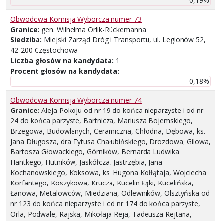
0,19%
Obwodowa Komisja Wyborcza numer 73
Granice:
gen. Wilhelma Orlik-Rückemanna
Siedziba:
Miejski Zarząd Dróg i Transportu, ul. Legionów 52,
42-200 Częstochowa
Liczba głosów na kandydata:
1
Procent głosów na kandydata:
0,18%
Obwodowa Komisja Wyborcza numer 74
Granice:
Aleja Pokoju od nr 19 do końca nieparzyste i od nr
24 do końca parzyste, Bartnicza, Mariusza Bojemskiego,
Brzegowa, Budowlanych, Ceramiczna, Chłodna, Dębowa, ks.
Jana Długosza, dra Tytusa Chałubińskiego, Drozdowa, Gilowa,
Bartosza Głowackiego, Górników, Bernarda Ludwika
Hantkego, Hutników, Jaskółcza, Jastrzębia, Jana
Kochanowskiego, Koksowa, ks. Hugona Kołłątaja, Wojciecha
Korfantego, Koszykowa, Krucza, Kucelin Łąki, Kucelińska,
Łanowa, Metalowców, Miedziana, Odlewników, Olsztyńska od
nr 123 do końca nieparzyste i od nr 174 do końca parzyste,
Orla, Podwale, Rajska, Mikołaja Reja, Tadeusza Rejtana,