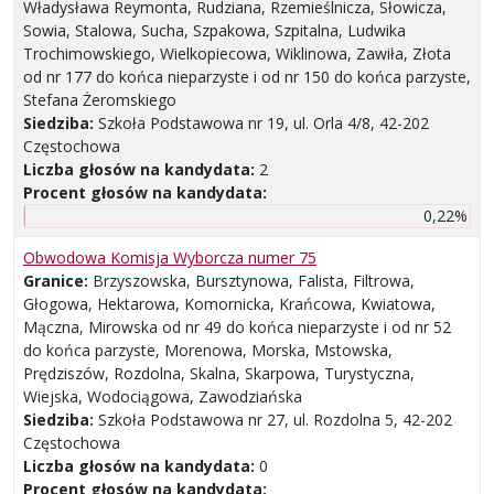
Władysława Reymonta, Rudziana, Rzemieślnicza, Słowicza,
Sowia, Stalowa, Sucha, Szpakowa, Szpitalna, Ludwika
Trochimowskiego, Wielkopiecowa, Wiklinowa, Zawiła, Złota
od nr 177 do końca nieparzyste i od nr 150 do końca parzyste,
Stefana Żeromskiego
Siedziba:
Szkoła Podstawowa nr 19, ul. Orla 4/8, 42-202
Częstochowa
Liczba głosów na kandydata:
2
Procent głosów na kandydata:
0,22%
Obwodowa Komisja Wyborcza numer 75
Granice:
Brzyszowska, Bursztynowa, Falista, Filtrowa,
Głogowa, Hektarowa, Komornicka, Krańcowa, Kwiatowa,
Mączna, Mirowska od nr 49 do końca nieparzyste i od nr 52
do końca parzyste, Morenowa, Morska, Mstowska,
Prędziszów, Rozdolna, Skalna, Skarpowa, Turystyczna,
Wiejska, Wodociągowa, Zawodziańska
Siedziba:
Szkoła Podstawowa nr 27, ul. Rozdolna 5, 42-202
Częstochowa
Liczba głosów na kandydata:
0
Procent głosów na kandydata: