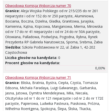
Obwodowa Komisja Wyborcza numer 70
Granice:
Aleja Wojska Polskiego od nr 215/235 do nr 261
nieparzyste i od nr 152 do nr 250 parzyste, Aluminiowa,
Bociania, Boczna, Dzielna, Gładka, Granitowa, Jurajska,
Kamienna, Kątna, Kopcowa, Manganowa, Mierna, Mirowska
od nr 17 do nr 41 nieparzyste i od nr 24 do nr 50A parzyste,
Ołowiana, Palladowa, Podwójna, Pogodna, Rybna, Rynek
Prezydenta RP Gabriela Narutowicza, Sporna, Srebrna, Żabia
Siedziba:
Szkoła Podstawowa nr 22, ul. Żabia 1, 42-202
Częstochowa
Liczba głosów na kandydata:
0
Procent głosów na kandydata:
0,00%
Obwodowa Komisja Wyborcza numer 71
Granice:
Bliska, Bratnia, Bystra, Ciepła, Czysta, Tomasza
Edisona, Michała Faradaya, Luigi Galwaniego, Garbarska,
Jasna, Jutowa, Dymitra Mendelejewa, Miła, Niecała,
Olsztyńska od nr 1 do nr 121 nieparzyste i od nr 2 do nr 172E
parzyste, Papierowa, Ludwika Pasteura, Piaskowa, Próżna,
Wilhelma Roentgena, Spokojna, Ślepa, Śliska, Tkacka,