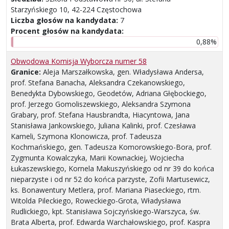
Starzyńskiego 10, 42-224 Częstochowa
Liczba głosów na kandydata:
7
Procent głosów na kandydata:
0,88%
Obwodowa Komisja Wyborcza numer 58
Granice:
Aleja Marszałkowska, gen. Władysława Andersa,
prof. Stefana Banacha, Aleksandra Czekanowskiego,
Benedykta Dybowskiego, Geodetów, Adriana Głębockiego,
prof. Jerzego Gomoliszewskiego, Aleksandra Szymona
Grabary, prof. Stefana Hausbrandta, Hiacyntowa, Jana
Stanisława Jankowskiego, Juliana Kalinki, prof. Czesława
Kameli, Szymona Klonowicza, prof. Tadeusza
Kochmańskiego, gen. Tadeusza Komorowskiego-Bora, prof.
Zygmunta Kowalczyka, Marii Kownackiej, Wojciecha
Łukaszewskiego, Kornela Makuszyńskiego od nr 39 do końca
nieparzyste i od nr 52 do końca parzyste, Zofii Martusewicz,
ks. Bonawentury Metlera, prof. Mariana Piaseckiego, rtm.
Witolda Pileckiego, Roweckiego-Grota, Władysława
Rudlickiego, kpt. Stanisława Sojczyńskiego-Warszyca, św.
Brata Alberta, prof. Edwarda Warchałowskiego, prof. Kaspra