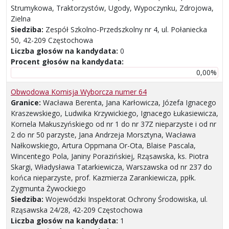
Strumykowa, Traktorzystów, Ugody, Wypoczynku, Zdrojowa,
Zielna
Siedziba:
Zespół Szkolno-Przedszkolny nr 4, ul. Połaniecka
50, 42-209 Częstochowa
Liczba głosów na kandydata:
0
Procent głosów na kandydata:
0,00%
Obwodowa Komisja Wyborcza numer 64
Granice:
Wacława Berenta, Jana Karłowicza, Józefa Ignacego
Kraszewskiego, Ludwika Krzywickiego, Ignacego Łukasiewicza,
Kornela Makuszyńskiego od nr 1 do nr 37Z nieparzyste i od nr
2 do nr 50 parzyste, Jana Andrzeja Morsztyna, Wacława
Nałkowskiego, Artura Oppmana Or-Ota, Blaise Pascala,
Wincentego Pola, Janiny Porazińskiej, Rząsawska, ks. Piotra
Skargi, Władysława Tatarkiewicza, Warszawska od nr 237 do
końca nieparzyste, prof. Kazmierza Zarankiewicza, ppłk.
Zygmunta Żywockiego
Siedziba:
Wojewódzki Inspektorat Ochrony Środowiska, ul.
Rząsawska 24/28, 42-209 Częstochowa
Liczba głosów na kandydata:
1