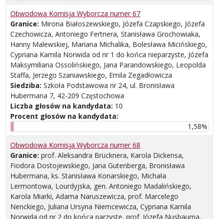
Obwodowa Komisja Wyborcza numer 67
Granice:
Mirona Białoszewskiego, Józefa Czapskiego, Józefa
Czechowicza, Antoniego Fertnera, Stanisława Grochowiaka,
Hanny Malewskiej, Mariana Michalika, Bolesława Micińskiego,
Cypriana Kamila Norwida od nr 1 do końca nieparzyste, Józefa
Maksymiliana Ossolińskiego, Jana Parandowskiego, Leopolda
Staffa, Jerzego Szaniawskiego, Emila Zegadłowicza
Siedziba:
Szkoła Podstawowa nr 24, ul. Bronisława
Hubermana 7, 42-209 Częstochowa
Liczba głosów na kandydata:
10
Procent głosów na kandydata:
1,58%
Obwodowa Komisja Wyborcza numer 68
Granice:
prof. Aleksandra Brücknera, Karola Dickensa,
Fiodora Dostojewskiego, Jana Gutenberga, Bronisława
Hubermana, ks. Stanisława Konarskiego, Michała
Lermontowa, Lourdyjska, gen. Antoniego Madalińskiego,
Karola Miarki, Adama Naruszewicza, prof. Marcelego
Nenckiego, Juliana Ursyna Niemcewicza, Cypriana Kamila
Norwida od nr 2 do końca parzyste, prof. Józefa Nusbauma,