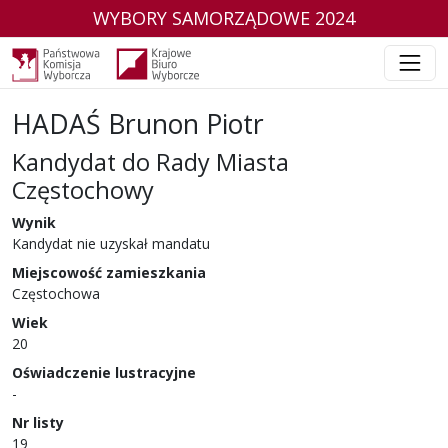
WYBORY SAMORZĄDOWE 2024
HADAŚ Brunon Piotr
Kandydat do Rady Miasta
Częstochowy
w wyborach samorządowych w 2024 r.
Wynik
Kandydat nie uzyskał mandatu
Miejscowość zamieszkania
Częstochowa
Wiek
20
Oświadczenie lustracyjne
-
Nr listy
19