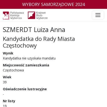
WYBORY SAMORZĄDOWE 2024
SZMERDT Luiza Anna
Kandydatka do Rady Miasta
Częstochowy
w wyborach samorządowych w 2024 r.
Wynik
Kandydatka nie uzyskała mandatu
Miejscowość zamieszkania
Częstochowa
Wiek
39
Oświadczenie lustracyjne
-
Nr listy
19