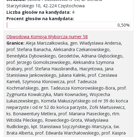
Starzyńskiego 10, 42-224 Częstochowa
Liczba głosów na kandydata:
4
Procent głosów na kandydata:
0,50%
Obwodowa Komisja Wyborcza numer 58
Granice:
Aleja Marszałkowska, gen. Władysława Andersa,
prof. Stefana Banacha, Aleksandra Czekanowskiego,
Benedykta Dybowskiego, Geodetów, Adriana Głębockiego,
prof. Jerzego Gomoliszewskiego, Aleksandra Szymona
Grabary, prof. Stefana Hausbrandta, Hiacyntowa, Jana
Stanisława Jankowskiego, Juliana Kalinki, prof. Czesława
Kameli, Szymona Klonowicza, prof. Tadeusza
Kochmańskiego, gen. Tadeusza Komorowskiego-Bora, prof.
Zygmunta Kowalczyka, Marii Kownackiej, Wojciecha
Łukaszewskiego, Kornela Makuszyńskiego od nr 39 do końca
nieparzyste i od nr 52 do końca parzyste, Zofii Martusewicz,
ks. Bonawentury Metlera, prof. Mariana Piaseckiego, rtm.
Witolda Pileckiego, Roweckiego-Grota, Władysława
Rudlickiego, kpt. Stanisława Sojczyńskiego-Warszyca, św.
Brata Alberta, prof. Edwarda Warchałowskiego, prof. Kaspra