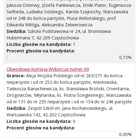
Juliusza Osterwy, Józefa Pankiewicza, Emilii Plater, Eugeniusza
Seifrieda, Ludwika Solskiego, Karola Szajnochy, Warszawska
od nr 248 do końca parzyste, Piusa Welońskiego, prof.
Edwarda Wittiga, Aleksandra Zelwerowicza
Siedziba:
Szkoła Podstawowa nr 24, ul. Bronisława
Hubermana 7, 42-209 Częstochowa
Liczba głosów na kandydata:
1
Procent głosów na kandydata:
0,15%
Obwodowa Komisja Wyborcza numer 69
Granice:
Aleja Wojska Polskiego od nr 263/271 do końca
nieparzyste i od nr 252 do końca parzyste, Aniołowska,
Tadeusza Banachiewicza, ks. Stanisława Brzóski, Cmentarna,
Drogowców, Młynarska, ks. Piotra Ściegiennego, Warszawska
od nr 131 do nr 235 nieparzyste i od nr 154 do nr 246 parzyste
Siedziba:
Zespół Szkół im. Jana Kochanowskiego, ul.
Warszawska 142, 42-202 Częstochowa
Liczba głosów na kandydata:
0
Procent głosów na kandydata:
0,00%