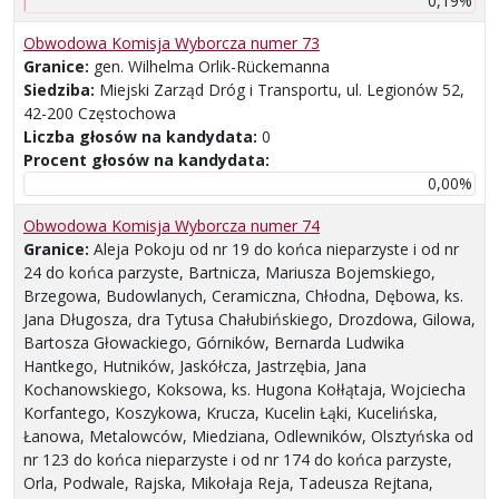
0,19%
Obwodowa Komisja Wyborcza numer 73
Granice:
gen. Wilhelma Orlik-Rückemanna
Siedziba:
Miejski Zarząd Dróg i Transportu, ul. Legionów 52,
42-200 Częstochowa
Liczba głosów na kandydata:
0
Procent głosów na kandydata:
0,00%
Obwodowa Komisja Wyborcza numer 74
Granice:
Aleja Pokoju od nr 19 do końca nieparzyste i od nr
24 do końca parzyste, Bartnicza, Mariusza Bojemskiego,
Brzegowa, Budowlanych, Ceramiczna, Chłodna, Dębowa, ks.
Jana Długosza, dra Tytusa Chałubińskiego, Drozdowa, Gilowa,
Bartosza Głowackiego, Górników, Bernarda Ludwika
Hantkego, Hutników, Jaskółcza, Jastrzębia, Jana
Kochanowskiego, Koksowa, ks. Hugona Kołłątaja, Wojciecha
Korfantego, Koszykowa, Krucza, Kucelin Łąki, Kucelińska,
Łanowa, Metalowców, Miedziana, Odlewników, Olsztyńska od
nr 123 do końca nieparzyste i od nr 174 do końca parzyste,
Orla, Podwale, Rajska, Mikołaja Reja, Tadeusza Rejtana,