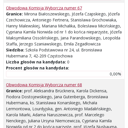
Obwodowa Komisja Wyborcza numer 67
Granice:
Mirona Białoszewskiego, Józefa Czapskiego, Józefa
Czechowicza, Antoniego Fertnera, Stanisława Grochowiaka,
Hanny Malewskiej, Mariana Michalika, Bolesława Micińskiego,
Cypriana Kamila Norwida od nr 1 do końca nieparzyste, Józefa
Maksymiliana Ossolińskiego, Jana Parandowskiego, Leopolda
Staffa, Jerzego Szaniawskiego, Emila Zegadłowicza
Siedziba:
Szkoła Podstawowa nr 24, ul. Bronisława
Hubermana 7, 42-209 Częstochowa
Liczba głosów na kandydata:
0
Procent głosów na kandydata:
0,00%
Obwodowa Komisja Wyborcza numer 68
Granice:
prof. Aleksandra Brücknera, Karola Dickensa,
Fiodora Dostojewskiego, Jana Gutenberga, Bronisława
Hubermana, ks. Stanisława Konarskiego, Michała
Lermontowa, Lourdyjska, gen. Antoniego Madalińskiego,
Karola Miarki, Adama Naruszewicza, prof. Marcelego
Nenckiego, Juliana Ursyna Niemcewicza, Cypriana Kamila
Norwida od nr 2 do końca parzyste, prof. Józefa Nusbauma,