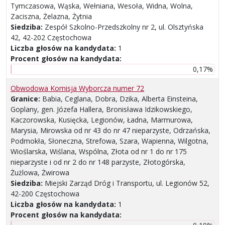
Tymczasowa, Wąska, Wełniana, Wesoła, Widna, Wolna,
Zaciszna, Żelazna, Żytnia
Siedziba:
Zespół Szkolno-Przedszkolny nr 2, ul. Olsztyńska
42, 42-202 Częstochowa
Liczba głosów na kandydata:
1
Procent głosów na kandydata:
0,17%
Obwodowa Komisja Wyborcza numer 72
Granice:
Babia, Ceglana, Dobra, Dzika, Alberta Einsteina,
Goplany, gen. Józefa Hallera, Bronisława Idzikowskiego,
Kaczorowska, Kusięcka, Legionów, Ładna, Marmurowa,
Marysia, Mirowska od nr 43 do nr 47 nieparzyste, Odrzańska,
Podmokła, Słoneczna, Strefowa, Szara, Wapienna, Wilgotna,
Wioślarska, Wiślana, Wspólna, Złota od nr 1 do nr 175
nieparzyste i od nr 2 do nr 148 parzyste, Złotogórska,
Żużlowa, Żwirowa
Siedziba:
Miejski Zarząd Dróg i Transportu, ul. Legionów 52,
42-200 Częstochowa
Liczba głosów na kandydata:
1
Procent głosów na kandydata: