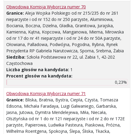
Obwodowa Komisja Wyborcza numer 70
Granice:
Aleja Wojska Polskiego od nr 215/235 do nr 261
nieparzyste i od nr 152 do nr 250 parzyste, Aluminiowa,
Bociania, Boczna, Dzielna, Gładka, Granitowa, Jurajska,
Kamienna, Kątna, Kopcowa, Manganowa, Mierna, Mirowska
od nr 17 do nr 41 nieparzyste i od nr 24 do nr 50A parzyste,
Ołowiana, Palladowa, Podwójna, Pogodna, Rybna, Rynek
Prezydenta RP Gabriela Narutowicza, Sporna, Srebrna, Żabia
Siedziba:
Szkoła Podstawowa nr 22, ul. Żabia 1, 42-202
Częstochowa
Liczba głosów na kandydata:
1
Procent głosów na kandydata:
0,23%
Obwodowa Komisja Wyborcza numer 71
Granice:
Bliska, Bratnia, Bystra, Ciepła, Czysta, Tomasza
Edisona, Michała Faradaya, Luigi Galwaniego, Garbarska,
Jasna, Jutowa, Dymitra Mendelejewa, Miła, Niecała,
Olsztyńska od nr 1 do nr 121 nieparzyste i od nr 2 do nr 172E
parzyste, Papierowa, Ludwika Pasteura, Piaskowa, Próżna,
Wilhelma Roentgena, Spokojna, Ślepa, Śliska, Tkacka,