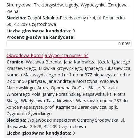
Strumykowa, Traktorzystów, Ugody, Wypoczynku, Zdrojowa,
Zielna
Siedziba:
Zespół Szkolno-Przedszkolny nr 4, ul. Połaniecka
50, 42-209 Częstochowa
Liczba głosów na kandydata:
0
Procent głosów na kandydata:
0,00%
Obwodowa Komisja Wyborcza numer 64
Granice:
Wacława Berenta, Jana Karłowicza, Józefa Ignacego
Kraszewskiego, Ludwika Krzywickiego, Ignacego Łukasiewicza,
Kornela Makuszyńskiego od nr 1 do nr 37Z nieparzyste i od nr
2 do nr 50 parzyste, Jana Andrzeja Morsztyna, Wacława
Nałkowskiego, Artura Oppmana Or-Ota, Blaise Pascala,
Wincentego Pola, Janiny Porazińskiej, Rząsawska, ks. Piotra
Skargi, Władysława Tatarkiewicza, Warszawska od nr 237 do
końca nieparzyste, prof. Kazmierza Zarankiewicza, ppłk.
Zygmunta Żywockiego
Siedziba:
Wojewódzki Inspektorat Ochrony Środowiska, ul.
Rząsawska 24/28, 42-209 Częstochowa
Liczba głosów na kandydata:
0