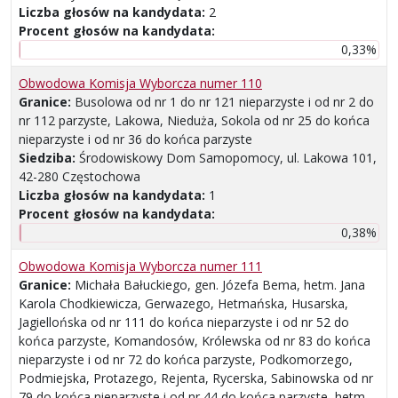
Liczba głosów na kandydata:
2
Procent głosów na kandydata:
0,33%
Obwodowa Komisja Wyborcza numer 110
Granice:
Busolowa od nr 1 do nr 121 nieparzyste i od nr 2 do
nr 112 parzyste, Lakowa, Nieduża, Sokola od nr 25 do końca
nieparzyste i od nr 36 do końca parzyste
Siedziba:
Środowiskowy Dom Samopomocy, ul. Lakowa 101,
42-280 Częstochowa
Liczba głosów na kandydata:
1
Procent głosów na kandydata:
0,38%
Obwodowa Komisja Wyborcza numer 111
Granice:
Michała Bałuckiego, gen. Józefa Bema, hetm. Jana
Karola Chodkiewicza, Gerwazego, Hetmańska, Husarska,
Jagiellońska od nr 111 do końca nieparzyste i od nr 52 do
końca parzyste, Komandosów, Królewska od nr 83 do końca
nieparzyste i od nr 72 do końca parzyste, Podkomorzego,
Podmiejska, Protazego, Rejenta, Rycerska, Sabinowska od nr
79 do końca nieparzyste i od nr 44 do końca parzyste, hetm.