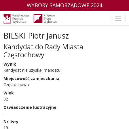
WYBORY SAMORZĄDOWE 2024
BILSKI Piotr Janusz
Kandydat do Rady Miasta
Częstochowy
w wyborach samorządowych w 2024 r.
Wynik
Kandydat nie uzyskał mandatu
Miejscowość zamieszkania
Częstochowa
Wiek
32
Oświadczenie lustracyjne
-
Nr listy
19