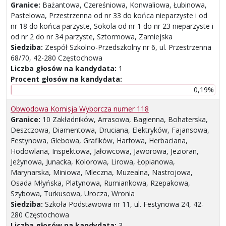
Granice:
Bażantowa, Czereśniowa, Konwaliowa, Łubinowa,
Pastelowa, Przestrzenna od nr 33 do końca nieparzyste i od
nr 18 do końca parzyste, Sokola od nr 1 do nr 23 nieparzyste i
od nr 2 do nr 34 parzyste, Sztormowa, Zamiejska
Siedziba:
Zespół Szkolno-Przedszkolny nr 6, ul. Przestrzenna
68/70, 42-280 Częstochowa
Liczba głosów na kandydata:
1
Procent głosów na kandydata:
0,19%
Obwodowa Komisja Wyborcza numer 118
Granice:
10 Zakładników, Arrasowa, Bagienna, Bohaterska,
Deszczowa, Diamentowa, Druciana, Elektryków, Fajansowa,
Festynowa, Glebowa, Grafików, Harfowa, Herbaciana,
Hodowlana, Inspektowa, Jałowcowa, Jaworowa, Jezioran,
Jeżynowa, Junacka, Kolorowa, Lirowa, Łopianowa,
Marynarska, Miniowa, Mleczna, Muzealna, Nastrojowa,
Osada Młyńska, Platynowa, Rumiankowa, Rzepakowa,
Szybowa, Turkusowa, Urocza, Wronia
Siedziba:
Szkoła Podstawowa nr 11, ul. Festynowa 24, 42-
280 Częstochowa
Liczba głosów na kandydata:
3