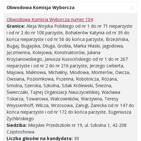
Obwodowa Komisja Wyborcza
Obwodowa Komisja Wyborcza numer 104
Granice:
Aleja Wojska Polskiego od nr 1 do nr 71 nieparzyste
i od nr 2 do nr 108 parzyste, Bohaterów Katynia od nr 39 do
końca nieparzyste i od nr 56 do końca parzyste, Brzezińska,
Bugaj, Bugajska, Długa, Grobla, Marka Hłaski, Jagodowa,
Jęczmienna, Kolejowa, Konstruktorów, Juliana
Krzyżanowskiego, Janusza Kusocińskiego od nr 1 do nr 267
nieparzyste i od nr 2 do nr 216 parzyste, Jerzego Lieberta,
Majowa, Malinowa, Michaliny, Miodowa, Monterów, Owcza,
Owsiana, Poziomkowa, Pszenna, Robotnicza, Różana,
Smolna, Szeroka, Szkolna, Szlak Królewski, Śnieżna,
Świerczaki, Tajnej Organizacji Nauczycielskiej, Wacława
Tokarza, Towarowa, Walcowników, Warzywna, Teresy
Weyssenhoff, Wilcza, Wrzosowa, Załogi, Żarecka od nr 147 do
końca nieparzyste i od nr 172 do końca parzyste, Eugeniusza
Żychlińskiego
Siedziba:
Miejskie Przedszkole nr 19, ul. Szkolna 1, 42-208
Częstochowa
Liczba głosów na kandydata:
30