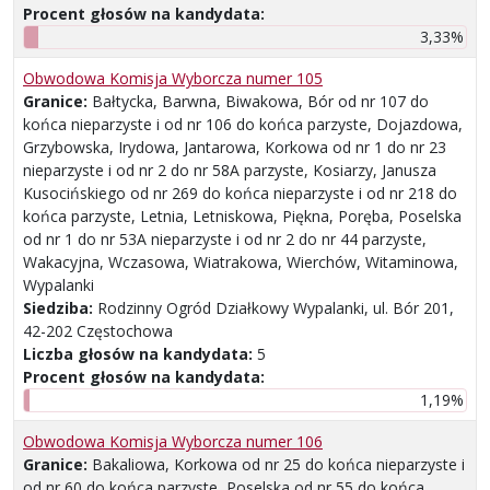
Procent głosów na kandydata:
3,33%
Obwodowa Komisja Wyborcza numer 105
Granice:
Bałtycka, Barwna, Biwakowa, Bór od nr 107 do
końca nieparzyste i od nr 106 do końca parzyste, Dojazdowa,
Grzybowska, Irydowa, Jantarowa, Korkowa od nr 1 do nr 23
nieparzyste i od nr 2 do nr 58A parzyste, Kosiarzy, Janusza
Kusocińskiego od nr 269 do końca nieparzyste i od nr 218 do
końca parzyste, Letnia, Letniskowa, Piękna, Poręba, Poselska
od nr 1 do nr 53A nieparzyste i od nr 2 do nr 44 parzyste,
Wakacyjna, Wczasowa, Wiatrakowa, Wierchów, Witaminowa,
Wypalanki
Siedziba:
Rodzinny Ogród Działkowy Wypalanki, ul. Bór 201,
42-202 Częstochowa
Liczba głosów na kandydata:
5
Procent głosów na kandydata:
1,19%
Obwodowa Komisja Wyborcza numer 106
Granice:
Bakaliowa, Korkowa od nr 25 do końca nieparzyste i
od nr 60 do końca parzyste, Poselska od nr 55 do końca