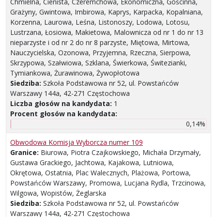
Chmielna, Cienista, Czeremchowa, Ekonomiczna, Gościnna,
Grażyny, Gwintowa, Imbirowa, Kaprys, Karpacka, Kopalniana,
Korzenna, Laurowa, Leśna, Listonoszy, Lodowa, Lotosu,
Lustrzana, Łosiowa, Makietowa, Malownicza od nr 1 do nr 13
nieparzyste i od nr 2 do nr 8 parzyste, Miętowa, Mirtowa,
Nauczycielska, Ozonowa, Przyjemna, Rzeczna, Sierpowa,
Skrzypowa, Szałwiowa, Szklana, Świerkowa, Świtezianki,
Tymiankowa, Żurawinowa, Żywopłotowa
Siedziba:
Szkoła Podstawowa nr 52, ul. Powstańców
Warszawy 144a, 42-271 Częstochowa
Liczba głosów na kandydata:
1
Procent głosów na kandydata:
0,14%
Obwodowa Komisja Wyborcza numer 109
Granice:
Biurowa, Piotra Czajkowskiego, Michała Drzymały,
Gustawa Grackiego, Jachtowa, Kajakowa, Lutniowa,
Okrętowa, Ostatnia, Plac Walecznych, Plażowa, Portowa,
Powstańców Warszawy, Promowa, Lucjana Rydla, Trzcinowa,
Wilgowa, Wopistów, Żeglarska
Siedziba:
Szkoła Podstawowa nr 52, ul. Powstańców
Warszawy 144a, 42-271 Częstochowa