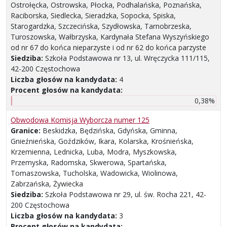
Ostrołęcka, Ostrowska, Płocka, Podhalańska, Poznańska,
Raciborska, Siedlecka, Sieradzka, Sopocka, Spiska,
Starogardzka, Szczecińska, Szydłowska, Tarnobrzeska,
Turoszowska, Wałbrzyska, Kardynała Stefana Wyszyńskiego
od nr 67 do końca nieparzyste i od nr 62 do końca parzyste
Siedziba:
Szkoła Podstawowa nr 13, ul. Wręczycka 111/115,
42-200 Częstochowa
Liczba głosów na kandydata:
4
Procent głosów na kandydata:
0,38%
Obwodowa Komisja Wyborcza numer 125
Granice:
Beskidzka, Będzińska, Gdyńska, Gminna,
Gnieźnieńska, Goździków, Ikara, Kolarska, Krośnieńska,
Krzemienna, Lednicka, Luba, Modra, Myszkowska,
Przemyska, Radomska, Skwerowa, Spartańska,
Tomaszowska, Tucholska, Wadowicka, Wiolinowa,
Zabrzańska, Żywiecka
Siedziba:
Szkoła Podstawowa nr 29, ul. św. Rocha 221, 42-
200 Częstochowa
Liczba głosów na kandydata:
3
Procent głosów na kandydata: