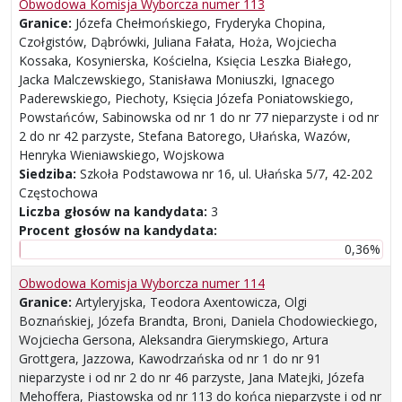
Obwodowa Komisja Wyborcza numer 113
Granice:
Józefa Chełmońskiego, Fryderyka Chopina,
Czołgistów, Dąbrówki, Juliana Fałata, Hoża, Wojciecha
Kossaka, Kosynierska, Kościelna, Księcia Leszka Białego,
Jacka Malczewskiego, Stanisława Moniuszki, Ignacego
Paderewskiego, Piechoty, Księcia Józefa Poniatowskiego,
Powstańców, Sabinowska od nr 1 do nr 77 nieparzyste i od nr
2 do nr 42 parzyste, Stefana Batorego, Ułańska, Wazów,
Henryka Wieniawskiego, Wojskowa
Siedziba:
Szkoła Podstawowa nr 16, ul. Ułańska 5/7, 42-202
Częstochowa
Liczba głosów na kandydata:
3
Procent głosów na kandydata:
0,36%
Obwodowa Komisja Wyborcza numer 114
Granice:
Artyleryjska, Teodora Axentowicza, Olgi
Boznańskiej, Józefa Brandta, Broni, Daniela Chodowieckiego,
Wojciecha Gersona, Aleksandra Gierymskiego, Artura
Grottgera, Jazzowa, Kawodrzańska od nr 1 do nr 91
nieparzyste i od nr 2 do nr 46 parzyste, Jana Matejki, Józefa
Mehoffera, Piastowska od nr 113 do końca nieparzyste i od nr