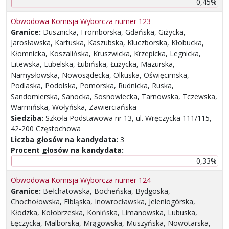
0,45%
Obwodowa Komisja Wyborcza numer 123
Granice:
Dusznicka, Fromborska, Gdańska, Giżycka,
Jarosławska, Kartuska, Kaszubska, Kluczborska, Kłobucka,
Kłomnicka, Koszalińska, Kruszwicka, Krzepicka, Legnicka,
Litewska, Lubelska, Łubińska, Łużycka, Mazurska,
Namysłowska, Nowosądecka, Olkuska, Oświęcimska,
Podlaska, Podolska, Pomorska, Rudnicka, Ruska,
Sandomierska, Sanocka, Sosnowiecka, Tarnowska, Tczewska,
Warmińska, Wołyńska, Zawierciańska
Siedziba:
Szkoła Podstawowa nr 13, ul. Wręczycka 111/115,
42-200 Częstochowa
Liczba głosów na kandydata:
3
Procent głosów na kandydata:
0,33%
Obwodowa Komisja Wyborcza numer 124
Granice:
Bełchatowska, Bocheńska, Bydgoska,
Chochołowska, Elbląska, Inowrocławska, Jeleniogórska,
Kłodzka, Kołobrzeska, Konińska, Limanowska, Lubuska,
Łęczycka, Malborska, Mrągowska, Muszyńska, Nowotarska,