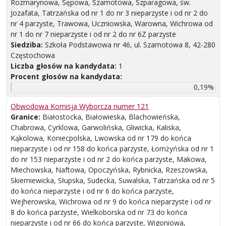
Rozmarynowa, Sępowa, Szamotowa, Szparagowa, św.
Jozafata, Tatrzańska od nr 1 do nr 3 nieparzyste i od nr 2 do
nr 4 parzyste, Trawowa, Uczniowska, Warowna, Wichrowa od
nr 1 do nr 7 nieparzyste i od nr 2 do nr 6Z parzyste
Siedziba:
Szkoła Podstawowa nr 46, ul. Szamotowa 8, 42-280
Częstochowa
Liczba głosów na kandydata:
1
Procent głosów na kandydata:
0,19%
Obwodowa Komisja Wyborcza numer 121
Granice:
Białostocka, Białowieska, Blachowieńska,
Chabrowa, Cyrklowa, Garwolińska, Gliwicka, Kaliska,
Kąkolowa, Koniecpolska, Lwowska od nr 179 do końca
nieparzyste i od nr 158 do końca parzyste, Łomżyńska od nr 1
do nr 153 nieparzyste i od nr 2 do końca parzyste, Makowa,
Miechowska, Naftowa, Opoczyńska, Rybnicka, Rzeszowska,
Skierniewicka, Słupska, Sudecka, Suwalska, Tatrzańska od nr 5
do końca nieparzyste i od nr 6 do końca parzyste,
Wejherowska, Wichrowa od nr 9 do końca nieparzyste i od nr
8 do końca parzyste, Wielkoborska od nr 73 do końca
nieparzyste i od nr 66 do końca parzyste, Wigoniowa,