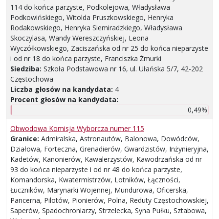
114 do końca parzyste, Podkolejowa, Władysława
Podkowińskiego, Witolda Pruszkowskiego, Henryka
Rodakowskiego, Henryka Siemiradzkiego, Władysława
Skoczylasa, Wandy Wereszczyńskiej, Leona
Wyczółkowskiego, Zaciszańska od nr 25 do końca nieparzyste
i od nr 18 do końca parzyste, Franciszka Żmurki
Siedziba:
Szkoła Podstawowa nr 16, ul. Ułańska 5/7, 42-202
Częstochowa
Liczba głosów na kandydata:
4
Procent głosów na kandydata:
0,49%
Obwodowa Komisja Wyborcza numer 115
Granice:
Admiralska, Astronautów, Balonowa, Dowódców,
Działowa, Forteczna, Grenadierów, Gwardzistów, Inżynieryjna,
Kadetów, Kanonierów, Kawalerzystów, Kawodrzańska od nr
93 do końca nieparzyste i od nr 48 do końca parzyste,
Komandorska, Kwatermistrzów, Lotników, Łączności,
Łuczników, Marynarki Wojennej, Mundurowa, Oficerska,
Pancerna, Pilotów, Pionierów, Polna, Reduty Częstochowskiej,
Saperów, Spadochroniarzy, Strzelecka, Syna Pułku, Sztabowa,