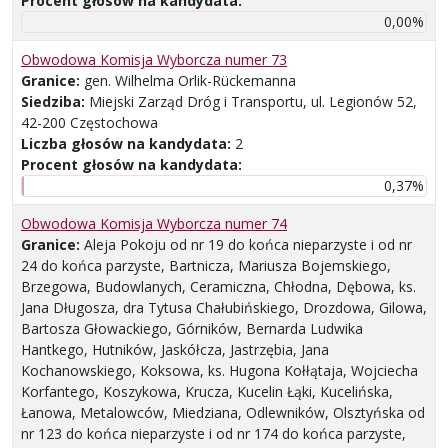
Procent głosów na kandydata:
0,00%
Obwodowa Komisja Wyborcza numer 73
Granice:
gen. Wilhelma Orlik-Rückemanna
Siedziba:
Miejski Zarząd Dróg i Transportu, ul. Legionów 52,
42-200 Częstochowa
Liczba głosów na kandydata:
2
Procent głosów na kandydata:
0,37%
Obwodowa Komisja Wyborcza numer 74
Granice:
Aleja Pokoju od nr 19 do końca nieparzyste i od nr
24 do końca parzyste, Bartnicza, Mariusza Bojemskiego,
Brzegowa, Budowlanych, Ceramiczna, Chłodna, Dębowa, ks.
Jana Długosza, dra Tytusa Chałubińskiego, Drozdowa, Gilowa,
Bartosza Głowackiego, Górników, Bernarda Ludwika
Hantkego, Hutników, Jaskółcza, Jastrzębia, Jana
Kochanowskiego, Koksowa, ks. Hugona Kołłątaja, Wojciecha
Korfantego, Koszykowa, Krucza, Kucelin Łąki, Kucelińska,
Łanowa, Metalowców, Miedziana, Odlewników, Olsztyńska od
nr 123 do końca nieparzyste i od nr 174 do końca parzyste,