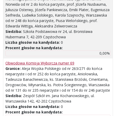
Norwida od nr 2 do końca parzyste, prof. Józefa Nusbauma,
Juliusza Osterwy, Józefa Pankiewicza, Emilii Plater, Eugeniusza
Seifrieda, Ludwika Solskiego, Karola Szajnochy, Warszawska
od nr 248 do końca parzyste, Piusa Welońskiego, prof.
Edwarda Wittiga, Aleksandra Zelwerowicza
Siedziba:
Szkoła Podstawowa nr 24, ul. Bronisława
Hubermana 7, 42-209 Częstochowa
Liczba głosów na kandydata:
0
Procent głosów na kandydata:
0,00%
Obwodowa Komisja Wyborcza numer 69
Granice:
Aleja Wojska Polskiego od nr 263/271 do końca
nieparzyste i od nr 252 do końca parzyste, Aniołowska,
Tadeusza Banachiewicza, ks. Stanisława Brzóski, Cmentarna,
Drogowców, Młynarska, ks. Piotra Ściegiennego, Warszawska
od nr 131 do nr 235 nieparzyste i od nr 154 do nr 246 parzyste
Siedziba:
Zespół Szkół im. Jana Kochanowskiego, ul.
Warszawska 142, 42-202 Częstochowa
Liczba głosów na kandydata:
0
Procent głosów na kandydata: