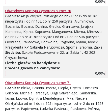
0,00%
Obwodowa Komisja Wyborcza numer 70
Granice:
Aleja Wojska Polskiego od nr 215/235 do nr 261
nieparzyste i od nr 152 do nr 250 parzyste, Aluminiowa,
Bociania, Boczna, Dzielna, Gładka, Granitowa, Jurajska,
Kamienna, Kątna, Kopcowa, Manganowa, Mierna, Mirowska
od nr 17 do nr 41 nieparzyste i od nr 24 do nr 50A parzyste,
Ołowiana, Palladowa, Podwójna, Pogodna, Rybna, Rynek
Prezydenta RP Gabriela Narutowicza, Sporna, Srebrna, Żabia
Siedziba:
Szkoła Podstawowa nr 22, ul. Żabia 1, 42-202
Częstochowa
Liczba głosów na kandydata:
0
Procent głosów na kandydata:
0,00%
Obwodowa Komisja Wyborcza numer 71
Granice:
Bliska, Bratnia, Bystra, Ciepła, Czysta, Tomasza
Edisona, Michała Faradaya, Luigi Galwaniego, Garbarska,
Jasna, Jutowa, Dymitra Mendelejewa, Miła, Niecała,
Olsztyńska od nr 1 do nr 121 nieparzyste i od nr 2 do nr 172E
parzyste, Papierowa, Ludwika Pasteura, Piaskowa, Próżna,