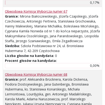
0,17%
Obwodowa Komisja Wyborcza numer 67
Granice:
Mirona Białoszewskiego, Józefa Czapskiego, Józefa
Czechowicza, Antoniego Fertnera, Stanisława Grochowiaka,
Hanny Malewskiej, Mariana Michalika, Bolesława Micińskiego,
Cypriana Kamila Norwida od nr 1 do końca nieparzyste, Józefa
Maksymiliana Ossolińskiego, Jana Parandowskiego, Leopolda
Staffa, Jerzego Szaniawskiego, Emila Zegadłowicza
Siedziba:
Szkoła Podstawowa nr 24, ul. Bronisława
Hubermana 7, 42-209 Częstochowa
Liczba głosów na kandydata:
0
Procent głosów na kandydata:
0,00%
Obwodowa Komisja Wyborcza numer 68
Granice:
prof. Aleksandra Brücknera, Karola Dickensa,
Fiodora Dostojewskiego, Jana Gutenberga, Bronisława
Hubermana, ks. Stanisława Konarskiego, Michała
Lermontowa, Lourdyjska, gen. Antoniego Madalińskiego,
Karola Miarki, Adama Naruszewicza, prof. Marcelego
Nenckiego, Juliana Ursyna Niemcewicza, Cypriana Kamila