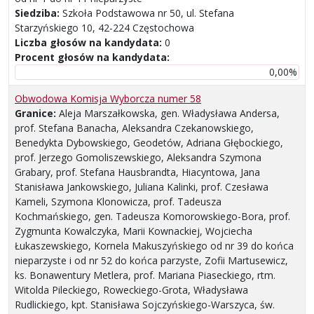
Siedziba:
Szkoła Podstawowa nr 50, ul. Stefana
Starzyńskiego 10, 42-224 Częstochowa
Liczba głosów na kandydata:
0
Procent głosów na kandydata:
0,00%
Obwodowa Komisja Wyborcza numer 58
Granice:
Aleja Marszałkowska, gen. Władysława Andersa,
prof. Stefana Banacha, Aleksandra Czekanowskiego,
Benedykta Dybowskiego, Geodetów, Adriana Głębockiego,
prof. Jerzego Gomoliszewskiego, Aleksandra Szymona
Grabary, prof. Stefana Hausbrandta, Hiacyntowa, Jana
Stanisława Jankowskiego, Juliana Kalinki, prof. Czesława
Kameli, Szymona Klonowicza, prof. Tadeusza
Kochmańskiego, gen. Tadeusza Komorowskiego-Bora, prof.
Zygmunta Kowalczyka, Marii Kownackiej, Wojciecha
Łukaszewskiego, Kornela Makuszyńskiego od nr 39 do końca
nieparzyste i od nr 52 do końca parzyste, Zofii Martusewicz,
ks. Bonawentury Metlera, prof. Mariana Piaseckiego, rtm.
Witolda Pileckiego, Roweckiego-Grota, Władysława
Rudlickiego, kpt. Stanisława Sojczyńskiego-Warszyca, św.