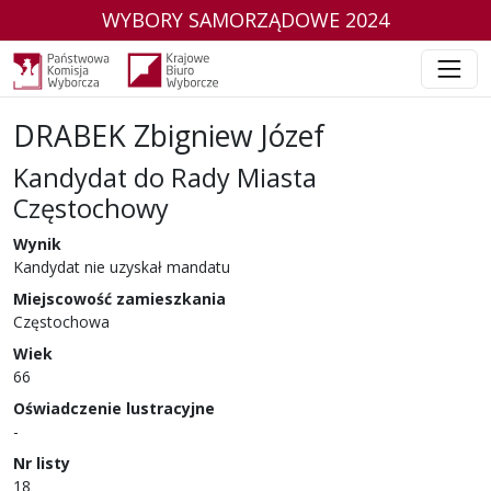
WYBORY SAMORZĄDOWE 2024
DRABEK Zbigniew Józef
Kandydat do Rady Miasta
Częstochowy
w wyborach samorządowych w 2024 r.
Wynik
Kandydat nie uzyskał mandatu
Miejscowość zamieszkania
Częstochowa
Wiek
66
Oświadczenie lustracyjne
-
Nr listy
18