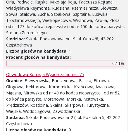
Orla, Podwale, Rajska, Mikołaja Reja, Tadeusza Rejtana,
Władysława Reymonta, Rudziana, Rzemieślnicza, Słowicza,
Sowia, Stalowa, Sucha, Szpakowa, Szpitalna, Ludwika
Trochimowskiego, Wielkopiecowa, Wiklinowa, Zawiła, Złota
od nr 177 do końca nieparzyste i od nr 150 do końca parzyste,
Stefana Żeromskiego
Siedziba:
Szkoła Podstawowa nr 19, ul. Orla 4/8, 42-202
Częstochowa
Liczba głosów na kandydata:
1
Procent głosów na kandydata:
0,11%
Obwodowa Komisja Wyborcza numer 75
Granice:
Brzyszowska, Bursztynowa, Falista, Filtrowa,
Głogowa, Hektarowa, Komornicka, Krańcowa, Kwiatowa,
Mączna, Mirowska od nr 49 do końca nieparzyste i od nr 52
do końca parzyste, Morenowa, Morska, Mstowska,
Prędziszów, Rozdolna, Skalna, Skarpowa, Turystyczna,
Wiejska, Wodociągowa, Zawodziańska
Siedziba:
Szkoła Podstawowa nr 27, ul. Rozdolna 5, 42-202
Częstochowa
Liczba głosów na kandydata:
0