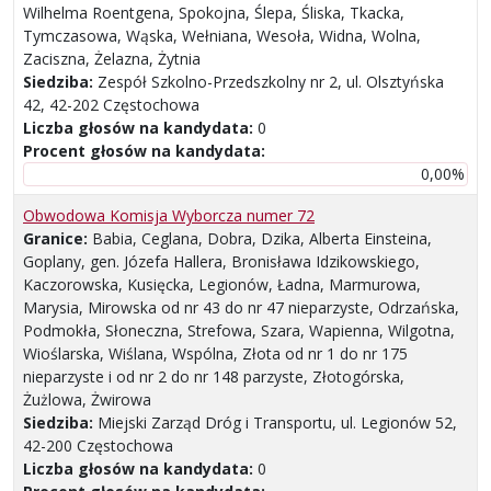
Wilhelma Roentgena, Spokojna, Ślepa, Śliska, Tkacka,
Tymczasowa, Wąska, Wełniana, Wesoła, Widna, Wolna,
Zaciszna, Żelazna, Żytnia
Siedziba:
Zespół Szkolno-Przedszkolny nr 2, ul. Olsztyńska
42, 42-202 Częstochowa
Liczba głosów na kandydata:
0
Procent głosów na kandydata:
0,00%
Obwodowa Komisja Wyborcza numer 72
Granice:
Babia, Ceglana, Dobra, Dzika, Alberta Einsteina,
Goplany, gen. Józefa Hallera, Bronisława Idzikowskiego,
Kaczorowska, Kusięcka, Legionów, Ładna, Marmurowa,
Marysia, Mirowska od nr 43 do nr 47 nieparzyste, Odrzańska,
Podmokła, Słoneczna, Strefowa, Szara, Wapienna, Wilgotna,
Wioślarska, Wiślana, Wspólna, Złota od nr 1 do nr 175
nieparzyste i od nr 2 do nr 148 parzyste, Złotogórska,
Żużlowa, Żwirowa
Siedziba:
Miejski Zarząd Dróg i Transportu, ul. Legionów 52,
42-200 Częstochowa
Liczba głosów na kandydata:
0