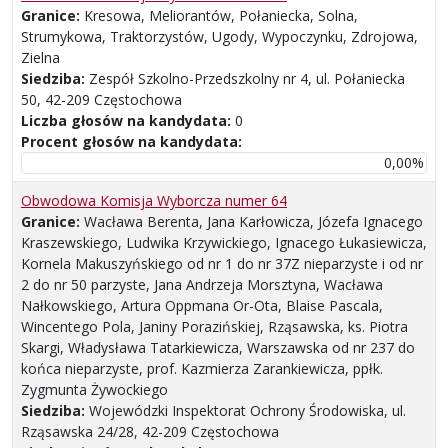
Granice:
Kresowa, Meliorantów, Połaniecka, Solna,
Strumykowa, Traktorzystów, Ugody, Wypoczynku, Zdrojowa,
Zielna
Siedziba:
Zespół Szkolno-Przedszkolny nr 4, ul. Połaniecka
50, 42-209 Częstochowa
Liczba głosów na kandydata:
0
Procent głosów na kandydata:
0,00%
Obwodowa Komisja Wyborcza numer 64
Granice:
Wacława Berenta, Jana Karłowicza, Józefa Ignacego
Kraszewskiego, Ludwika Krzywickiego, Ignacego Łukasiewicza,
Kornela Makuszyńskiego od nr 1 do nr 37Z nieparzyste i od nr
2 do nr 50 parzyste, Jana Andrzeja Morsztyna, Wacława
Nałkowskiego, Artura Oppmana Or-Ota, Blaise Pascala,
Wincentego Pola, Janiny Porazińskiej, Rząsawska, ks. Piotra
Skargi, Władysława Tatarkiewicza, Warszawska od nr 237 do
końca nieparzyste, prof. Kazmierza Zarankiewicza, ppłk.
Zygmunta Żywockiego
Siedziba:
Wojewódzki Inspektorat Ochrony Środowiska, ul.
Rząsawska 24/28, 42-209 Częstochowa