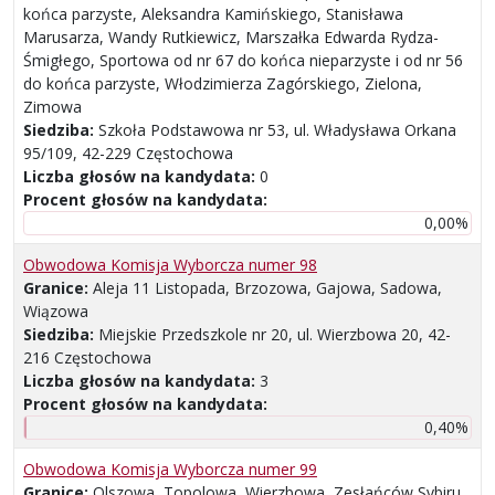
końca parzyste, Aleksandra Kamińskiego, Stanisława
Marusarza, Wandy Rutkiewicz, Marszałka Edwarda Rydza-
Śmigłego, Sportowa od nr 67 do końca nieparzyste i od nr 56
do końca parzyste, Włodzimierza Zagórskiego, Zielona,
Zimowa
Siedziba:
Szkoła Podstawowa nr 53, ul. Władysława Orkana
95/109, 42-229 Częstochowa
Liczba głosów na kandydata:
0
Procent głosów na kandydata:
0,00%
Obwodowa Komisja Wyborcza numer 98
Granice:
Aleja 11 Listopada, Brzozowa, Gajowa, Sadowa,
Wiązowa
Siedziba:
Miejskie Przedszkole nr 20, ul. Wierzbowa 20, 42-
216 Częstochowa
Liczba głosów na kandydata:
3
Procent głosów na kandydata:
0,40%
Obwodowa Komisja Wyborcza numer 99
Granice:
Olszowa, Topolowa, Wierzbowa, Zesłańców Sybiru