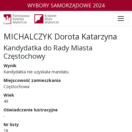
WYBORY SAMORZĄDOWE 2024
MICHALCZYK Dorota Katarzyna
Kandydatka do Rady Miasta
Częstochowy
w wyborach samorządowych w 2024 r.
Wynik
Kandydatka nie uzyskała mandatu
Miejscowość zamieszkania
Częstochowa
Wiek
49
Oświadczenie lustracyjne
-
Nr listy
18