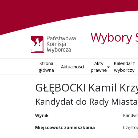
Wybory 
Strona

Akty

Kalendarz

Aktualności
główna
prawne
wyborczy
GŁĘBOCKI Kamil Krz
Kandydat do Rady Miast
w wyborach samorządowy
Wynik
Kandyd
Miejscowość zamieszkania
Często