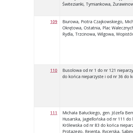
Świtezianki, Tymiankowa, Żurawino
109
Biurowa, Piotra Czajkowskiego, Mic
Okrętowa, Ostatnia, Plac Waleczny
Rydla, Trzcinowa, Wilgowa, Wopistó
110
Busolowa od nr 1 do nr 121 nieparzy
do końca nieparzyste i od nr 36 do 
111
Michała Bałuckiego, gen. Józefa Be
Husarska, Jagiellońska od nr 111 do
Królewska od nr 83 do końca niepar
Protazego, Rejenta, Rycerska, Sabin