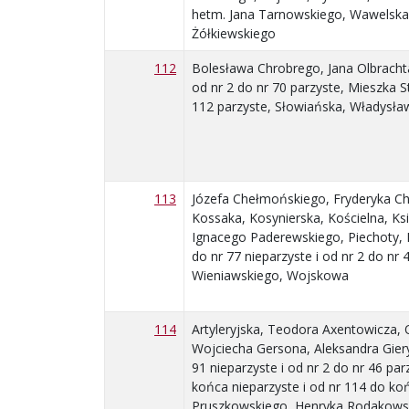
hetm. Jana Tarnowskiego, Wawelska,
Żółkiewskiego
112
Bolesława Chrobrego, Jana Olbrachta
od nr 2 do nr 70 parzyste, Mieszka S
112 parzyste, Słowiańska, Władysła
113
Józefa Chełmońskiego, Fryderyka Cho
Kossaka, Kosynierska, Kościelna, Ks
Ignacego Paderewskiego, Piechoty, 
do nr 77 nieparzyste i od nr 2 do n
Wieniawskiego, Wojskowa
114
Artyleryjska, Teodora Axentowicza, 
Wojciecha Gersona, Aleksandra Gier
91 nieparzyste i od nr 2 do nr 46 pa
końca nieparzyste i od nr 114 do k
Pruszkowskiego, Henryka Rodakowsk