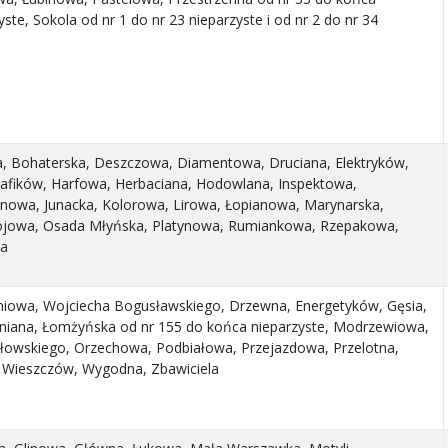
ste, Sokola od nr 1 do nr 23 nieparzyste i od nr 2 do nr 34
a, Bohaterska, Deszczowa, Diamentowa, Druciana, Elektryków,
afików, Harfowa, Herbaciana, Hodowlana, Inspektowa,
ynowa, Junacka, Kolorowa, Lirowa, Łopianowa, Marynarska,
rojowa, Osada Młyńska, Platynowa, Rumiankowa, Rzepakowa,
ia
niowa, Wojciecha Bogusławskiego, Drzewna, Energetyków, Gęsia,
Lniana, Łomżyńska od nr 155 do końca nieparzyste, Modrzewiowa,
łowskiego, Orzechowa, Podbiałowa, Przejazdowa, Przelotna,
, Wieszczów, Wygodna, Zbawiciela