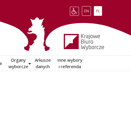
Change language to English
Zmień język na polsk
EN
PL
Organy

Arkusze

Inne wybory

a
wyborcze
danych
i referenda