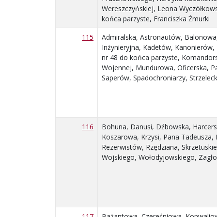
Wereszczyńskiej, Leona Wyczółkowsk
końca parzyste, Franciszka Żmurki
115
Admiralska, Astronautów, Balonowa
Inżynieryjna, Kadetów, Kanonierów,
nr 48 do końca parzyste, Komandors
Wojennej, Mundurowa, Oficerska, Pa
Saperów, Spadochroniarzy, Strzelec
116
Bohuna, Danusi, Dźbowska, Harcerska
Koszarowa, Krzysi, Pana Tadeusza, 
Rezerwistów, Rzędziana, Skrzetuskie
Wojskiego, Wołodyjowskiego, Zagłob
117
Bażantowa, Czereśniowa, Konwaliow