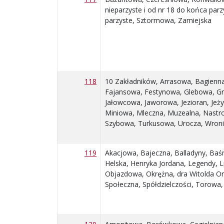
nieparzyste i od nr 18 do końca parzy
parzyste, Sztormowa, Zamiejska
118
10 Zakładników, Arrasowa, Bagienn
Fajansowa, Festynowa, Glebowa, Gr
Jałowcowa, Jaworowa, Jezioran, Jeż
Miniowa, Mleczna, Muzealna, Nast
Szybowa, Turkusowa, Urocza, Wron
119
Akacjowa, Bajeczna, Balladyny, Baś
Helska, Henryka Jordana, Legendy, 
Objazdowa, Okrężna, dra Witolda Or
Społeczna, Spółdzielczości, Torowa