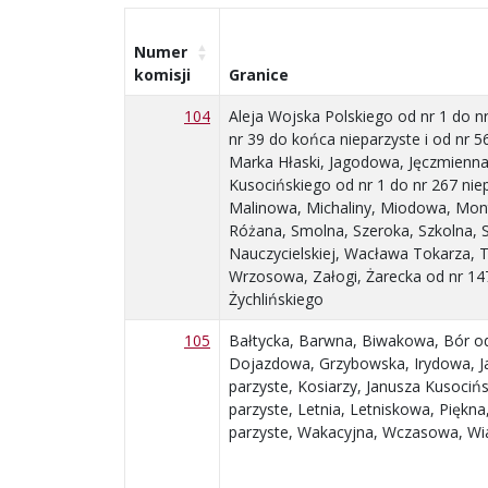
Numer
komisji
Granice
104
Aleja Wojska Polskiego od nr 1 do nr
nr 39 do końca nieparzyste i od nr 5
Marka Hłaski, Jagodowa, Jęczmienna
Kusocińskiego od nr 1 do nr 267 niep
Malinowa, Michaliny, Miodowa, Mon
Różana, Smolna, Szeroka, Szkolna, Sz
Nauczycielskiej, Wacława Tokarza,
Wrzosowa, Załogi, Żarecka od nr 147
Żychlińskiego
105
Bałtycka, Barwna, Biwakowa, Bór od 
Dojazdowa, Grzybowska, Irydowa, Jan
parzyste, Kosiarzy, Janusza Kusociń
parzyste, Letnia, Letniskowa, Piękna
parzyste, Wakacyjna, Wczasowa, Wi