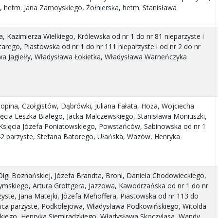
 hetm. Jana Zamoyskiego, Żołnierska, hetm. Stanisława
, Kazimierza Wielkiego, Królewska od nr 1 do nr 81 nieparzyste i
tarego, Piastowska od nr 1 do nr 111 nieparzyste i od nr 2 do nr
wa Jagiełły, Władysława Łokietka, Władysława Warneńczyka
pina, Czołgistów, Dąbrówki, Juliana Fałata, Hoża, Wojciecha
ięcia Leszka Białego, Jacka Malczewskiego, Stanisława Moniuszki,
Księcia Józefa Poniatowskiego, Powstańców, Sabinowska od nr 1
r 42 parzyste, Stefana Batorego, Ułańska, Wazów, Henryka
Olgi Boznańskiej, Józefa Brandta, Broni, Daniela Chodowieckiego,
ymskiego, Artura Grottgera, Jazzowa, Kawodrzańska od nr 1 do nr
rzyste, Jana Matejki, Józefa Mehoffera, Piastowska od nr 113 do
ońca parzyste, Podkolejowa, Władysława Podkowińskiego, Witolda
iego, Henryka Siemiradzkiego, Władysława Skoczylasa, Wandy