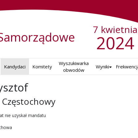
7 kwietnia
Samorządowe
2024
Wyszukiwarka

Kandydaci
Komitety
Wyniki
Frekwencj
obwodów
ysztof
a Częstochowy
ch w 2024 r.
at nie uzyskał mandatu
chowa