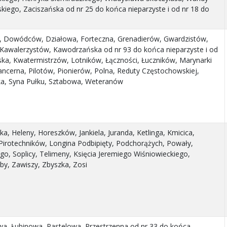
iego, Zaciszańska od nr 25 do końca nieparzyste i od nr 18 do
, Dowódców, Działowa, Forteczna, Grenadierów, Gwardzistów,
 Kawalerzystów, Kawodrzańska od nr 93 do końca nieparzyste i od
ka, Kwatermistrzów, Lotników, Łączności, Łuczników, Marynarki
ncerna, Pilotów, Pionierów, Polna, Reduty Częstochowskiej,
ka, Syna Pułku, Sztabowa, Weteranów
, Heleny, Horeszków, Jankiela, Juranda, Ketlinga, Kmicica,
Pirotechników, Longina Podbipięty, Podchorążych, Powały,
go, Soplicy, Telimeny, Księcia Jeremiego Wiśniowieckiego,
y, Zawiszy, Zbyszka, Zosi
a, Łubinowa, Pastelowa, Przestrzenna od nr 33 do końca