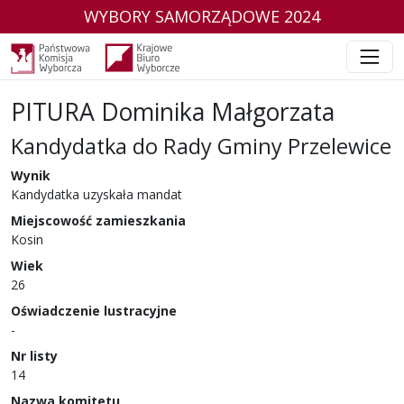
WYBORY SAMORZĄDOWE 2024
PITURA Dominika Małgorzata
Kandydatka do Rady Gminy Przelewice
w wyborach samorządowych w 2024 r.
Wynik
Kandydatka uzyskała mandat
Miejscowość zamieszkania
Kosin
Wiek
26
Oświadczenie lustracyjne
-
Nr listy
14
Nazwa komitetu