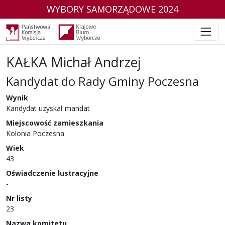
WYBORY SAMORZĄDOWE 2024
KAŁKA Michał Andrzej
Kandydat do Rady Gminy Poczesna
w wyborach samorządowych w 2024 r.
Wynik
Kandydat uzyskał mandat
Miejscowość zamieszkania
Kolonia Poczesna
Wiek
43
Oświadczenie lustracyjne
-
Nr listy
23
Nazwa komitetu