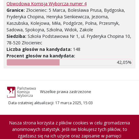
Obwodowa Komisja Wyborcza numer 4
Granice:
Złocieniec: 5 Marca, Bolesława Prusa, Bydgoska,
Fryderyka Chopina, Henryka Sienkiewicza, Jeziorna,
Kaszubska, Kolejowa, Miła, Podgórze, Polna, Przesmyk,
Sadowa, Spokojna, Szkolna, Widok, Zakole
Siedziba:
Szkoła Podstawowa Nr 1, ul. Fryderyka Chopina 10,
78-520 Złocieniec
Liczba głosów na kandydata:
148
Procent głosów na kandydata:
42,05%
Wszelkie prawa zastrzeżone
Data ostatniej aktualizacji
:
17 marca 2025, 15:03
Nasza strona korzysta z plików cookies w celu gromadzenia
anonimowych statystyk. Jeśli nie blokujesz tych plików, to
zgadzasz się na ich użycie oraz zapisanie w pamięci