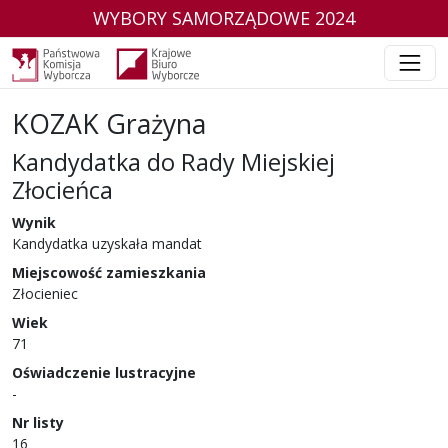
WYBORY SAMORZĄDOWE 2024
KOZAK Grażyna
Kandydatka do Rady Miejskiej
Złocieńca
w wyborach samorządowych w 2024 r.
Wynik
Kandydatka uzyskała mandat
Miejscowość zamieszkania
Złocieniec
Wiek
71
Oświadczenie lustracyjne
-
Nr listy
16