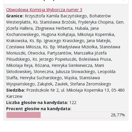
Obwodowa Komisja Wyborcza numer 3
Granice:
Krzysztofa Kamila Baczyńskiego, Bohaterów
Westerplatte, Ks. Stanisława Brzóski, Fryderyka Chopina, Gen.
Józefa Hallera, Zbigniewa Herberta, Hubala, Jana
Kochanowskiego, Hugona Kołłątaja, Mikołaja Kopernika,
Krakowska, Ks. Bp. Ignacego Krasickiego, Jana Matejki,
Czesława Miłosza, Ks. Bp. Władysława Miziołka, Stanisława
Moniuszki, Otwocka, Partyzantów, Marszałka Józefa
Piłsudskiego, Ks. Jerzego Popiełuszki, Bolesława Prusa,
Mikołaja Reja, Różana, Henryka Sienkiewicza, Marii
Skłodowskiej, Słoneczna, Juliusza Słowackiego, Leopolda
Staffa, Henryka Sucharskiego, Wąska, Stanisława
Wyspiańskiego, Zakątek, Zaułek, Stefana Żeromskiego
Siedziba:
Przedszkole Nr 2, ul. Mikołaja Kopernika 13, 05-480
Karczew
Liczba głosów na kandydata:
122
Procent głosów na kandydata:
28,77%