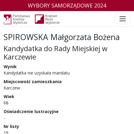
WYBORY SAMORZĄDOWE 2024
SPIROWSKA Małgorzata Bożena
Kandydatka do Rady Miejskiej w
Karczewie
w wyborach samorządowych w 2024 r.
Wynik
Kandydatka nie uzyskała mandatu
Miejscowość zamieszkania
Karczew
Wiek
68
Oświadczenie lustracyjne
-
Nr listy
19