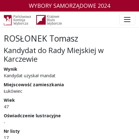
WYBORY SAMORZĄDOWE 2024
ROSŁONEK Tomasz
Kandydat do Rady Miejskiej w
Karczewie
w wyborach samorządowych w 2024 r.
Wynik
Kandydat uzyskał mandat
Miejscowość zamieszkania
Łukówiec
Wiek
47
Oświadczenie lustracyjne
-
Nr listy
17