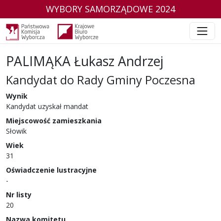
WYBORY SAMORZĄDOWE 2024
PALIMĄKA Łukasz Andrzej
Kandydat do Rady Gminy Poczesna
w wyborach samorządowych w 2024 r.
Wynik
Kandydat uzyskał mandat
Miejscowość zamieszkania
Słowik
Wiek
31
Oświadczenie lustracyjne
-
Nr listy
20
Nazwa komitetu