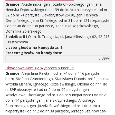
Granice:
Akademicka, gen. Józefa Chłopickiego, gen. Jana
Henryka Dąbrowskiego od nr 39 do końca nieparzyste i od nr
32 do nr 74 parzyste, Dekabrystów 26/30, gen. Henryka
Dembińskiego, Jana Kilińskiego od nr 31 do nr 121 nieparzyste
i od nr 48 do nr 138 parzyste, Tadeusza Więckowskiego,
Dominika Zbierskiego
Siedziba:
II LO im. R. Traugutta, ul. Jana Kilińskiego 62, 42-218
Częstochowa
Liczba głosów na kandydata:
1
Procent głosów na kandydata:
0,39%
Obwodowa Komisja Wyborcza numer 36
Granice:
Aleja Jana Pawła II od nr 74 do nr 116 parzyste,
hetm. Stefana Czarnieckiego, Stanisława Dubois, prof. Janusza
Witolda Elsnera, Ignacego Kozielewskiego, Okólna od nr 1 do
nr 89F nieparzyste i od nr 2 do nr 76 parzyste, gen.
Władysława Sikorskiego od nr 1 do nr 9 nieparzyste i od nr 2
do nr 14 parzyste, gen. Jana Skrzyneckiego, Antoniego
Słonimskiego, gen. Józefa Sowińskiego od nr 1 do końca
nieparzyste i od nr 2 do nr 38 parzyste, Jerzego Szajnowicza-