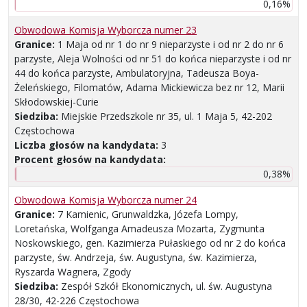
0,16%
Obwodowa Komisja Wyborcza numer 23
Granice:
1 Maja od nr 1 do nr 9 nieparzyste i od nr 2 do nr 6
parzyste, Aleja Wolności od nr 51 do końca nieparzyste i od nr
44 do końca parzyste, Ambulatoryjna, Tadeusza Boya-
Żeleńskiego, Filomatów, Adama Mickiewicza bez nr 12, Marii
Skłodowskiej-Curie
Siedziba:
Miejskie Przedszkole nr 35, ul. 1 Maja 5, 42-202
Częstochowa
Liczba głosów na kandydata:
3
Procent głosów na kandydata:
0,38%
Obwodowa Komisja Wyborcza numer 24
Granice:
7 Kamienic, Grunwaldzka, Józefa Lompy,
Loretańska, Wolfganga Amadeusza Mozarta, Zygmunta
Noskowskiego, gen. Kazimierza Pułaskiego od nr 2 do końca
parzyste, św. Andrzeja, św. Augustyna, św. Kazimierza,
Ryszarda Wagnera, Zgody
Siedziba:
Zespół Szkół Ekonomicznych, ul. św. Augustyna
28/30, 42-226 Częstochowa