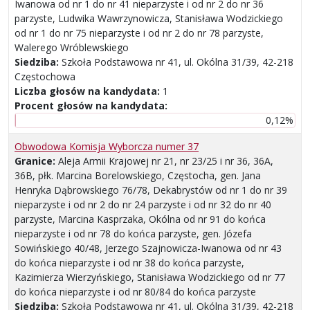
Iwanowa od nr 1 do nr 41 nieparzyste i od nr 2 do nr 36
parzyste, Ludwika Wawrzynowicza, Stanisława Wodzickiego
od nr 1 do nr 75 nieparzyste i od nr 2 do nr 78 parzyste,
Walerego Wróblewskiego
Siedziba:
Szkoła Podstawowa nr 41, ul. Okólna 31/39, 42-218
Częstochowa
Liczba głosów na kandydata:
1
Procent głosów na kandydata:
0,12%
Obwodowa Komisja Wyborcza numer 37
Granice:
Aleja Armii Krajowej nr 21, nr 23/25 i nr 36, 36A,
36B, płk. Marcina Borelowskiego, Częstocha, gen. Jana
Henryka Dąbrowskiego 76/78, Dekabrystów od nr 1 do nr 39
nieparzyste i od nr 2 do nr 24 parzyste i od nr 32 do nr 40
parzyste, Marcina Kasprzaka, Okólna od nr 91 do końca
nieparzyste i od nr 78 do końca parzyste, gen. Józefa
Sowińskiego 40/48, Jerzego Szajnowicza-Iwanowa od nr 43
do końca nieparzyste i od nr 38 do końca parzyste,
Kazimierza Wierzyńskiego, Stanisława Wodzickiego od nr 77
do końca nieparzyste i od nr 80/84 do końca parzyste
Siedziba:
Szkoła Podstawowa nr 41, ul. Okólna 31/39, 42-218