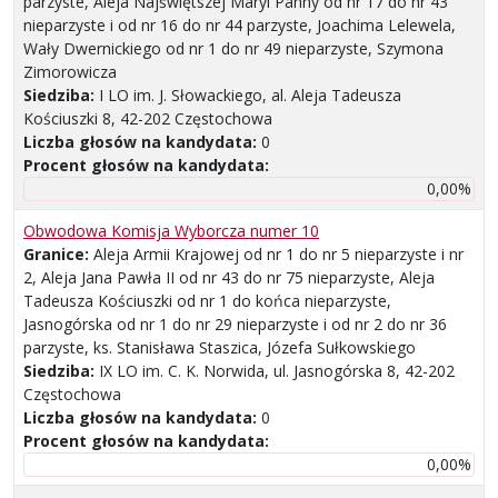
parzyste, Aleja Najświętszej Maryi Panny od nr 17 do nr 43
nieparzyste i od nr 16 do nr 44 parzyste, Joachima Lelewela,
Wały Dwernickiego od nr 1 do nr 49 nieparzyste, Szymona
Zimorowicza
Siedziba:
I LO im. J. Słowackiego, al. Aleja Tadeusza
Kościuszki 8, 42-202 Częstochowa
Liczba głosów na kandydata:
0
Procent głosów na kandydata:
0,00%
Obwodowa Komisja Wyborcza numer 10
Granice:
Aleja Armii Krajowej od nr 1 do nr 5 nieparzyste i nr
2, Aleja Jana Pawła II od nr 43 do nr 75 nieparzyste, Aleja
Tadeusza Kościuszki od nr 1 do końca nieparzyste,
Jasnogórska od nr 1 do nr 29 nieparzyste i od nr 2 do nr 36
parzyste, ks. Stanisława Staszica, Józefa Sułkowskiego
Siedziba:
IX LO im. C. K. Norwida, ul. Jasnogórska 8, 42-202
Częstochowa
Liczba głosów na kandydata:
0
Procent głosów na kandydata:
0,00%