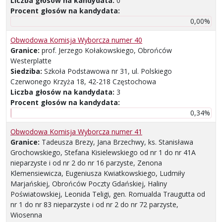
Liczba głosów na kandydata:
0
Procent głosów na kandydata:
0,00%
Obwodowa Komisja Wyborcza numer 40
Granice:
prof. Jerzego Kołakowskiego, Obrońców
Westerplatte
Siedziba:
Szkoła Podstawowa nr 31, ul. Polskiego
Czerwonego Krzyża 18, 42-218 Częstochowa
Liczba głosów na kandydata:
3
Procent głosów na kandydata:
0,34%
Obwodowa Komisja Wyborcza numer 41
Granice:
Tadeusza Brezy, Jana Brzechwy, ks. Stanisława
Grochowskiego, Stefana Kisielewskiego od nr 1 do nr 41A
nieparzyste i od nr 2 do nr 16 parzyste, Zenona
Klemensiewicza, Eugeniusza Kwiatkowskiego, Ludmiły
Marjańskiej, Obrońców Poczty Gdańskiej, Haliny
Poświatowskiej, Leonida Teligi, gen. Romualda Traugutta od
nr 1 do nr 83 nieparzyste i od nr 2 do nr 72 parzyste,
Wiosenna