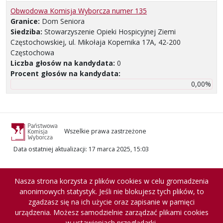
Obwodowa Komisja Wyborcza numer 135
Granice:
Dom Seniora
Siedziba:
Stowarzyszenie Opieki Hospicyjnej Ziemi
Częstochowskiej, ul. Mikołaja Kopernika 17A, 42-200
Częstochowa
Liczba głosów na kandydata:
0
Procent głosów na kandydata:
0,00%
Wszelkie prawa zastrzeżone
Data ostatniej aktualizacji
:
17 marca 2025, 15:03
Nasza strona korzysta z plików cookies w celu gromadzenia
anonimowych statystyk. Jeśli nie blokujesz tych plików, to
zgadzasz się na ich użycie oraz zapisanie w pamięci
urządzenia. Możesz samodzielnie zarządzać plikami cookies
w ustawieniach przeglądarki.