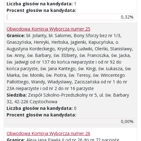
Liczba głosów na kandydata:
1
Procent głosów na kandydata:
0,32%
Obwodowa Komisja Wyborcza numer 25
Granice:
bł. Jolanty, bł. Salomei, Bony Sforzy bez nr 1/3,
Gnaszyńska, Henryki, Herbska, Jagienki, Kapucyńska, o.
Augustyna Kordeckiego, Krystyny, Ludwiki, Oleńki, Stanisławy,
św. Anny, św. Barbary, św. Elżbiety, św. Franciszka, św. Jacka,
św. Jadwigi od nr 137 do końca nieparzyste i od nr 92 do
końca parzyste, św. Jana Kantego, św. Kingi, św. Łukasza, św.
Marka, św. Moniki, św. Piotra, św. Teresy, św. Wincentego
Pallottiego, Wandy, Władysławy, Zaciszańska od nr 1 do nr
23A nieparzyste i od nr 2 do nr 16 parzyste
Siedziba:
Zespół Szkolno-Przedszkolny nr 5, ul. św. Barbary
32, 42-226 Częstochowa
Liczba głosów na kandydata:
0
Procent głosów na kandydata:
0,00%
Obwodowa Komisja Wyborcza numer 26
Granice:
Aleja Jana Pawła II od nr 26 do nr 72 parzyste,