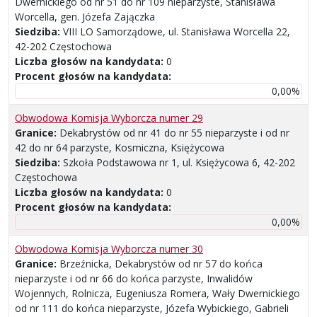
Dwernickiego od nr 51 do nr 109 nieparzyste, Stanisława
Worcella, gen. Józefa Zajączka
Siedziba:
VIII LO Samorządowe, ul. Stanisława Worcella 22,
42-202 Częstochowa
Liczba głosów na kandydata:
0
Procent głosów na kandydata:
0,00%
Obwodowa Komisja Wyborcza numer 29
Granice:
Dekabrystów od nr 41 do nr 55 nieparzyste i od nr
42 do nr 64 parzyste, Kosmiczna, Księżycowa
Siedziba:
Szkoła Podstawowa nr 1, ul. Księżycowa 6, 42-202
Częstochowa
Liczba głosów na kandydata:
0
Procent głosów na kandydata:
0,00%
Obwodowa Komisja Wyborcza numer 30
Granice:
Brzeźnicka, Dekabrystów od nr 57 do końca
nieparzyste i od nr 66 do końca parzyste, Inwalidów
Wojennych, Rolnicza, Eugeniusza Romera, Wały Dwernickiego
od nr 111 do końca nieparzyste, Józefa Wybickiego, Gabrieli