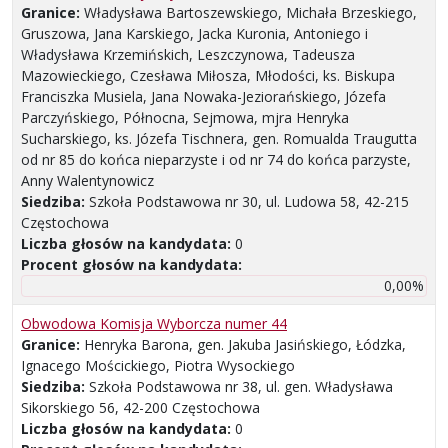
Granice:
Władysława Bartoszewskiego, Michała Brzeskiego,
Gruszowa, Jana Karskiego, Jacka Kuronia, Antoniego i
Władysława Krzemińskich, Leszczynowa, Tadeusza
Mazowieckiego, Czesława Miłosza, Młodości, ks. Biskupa
Franciszka Musiela, Jana Nowaka-Jeziorańskiego, Józefa
Parczyńskiego, Północna, Sejmowa, mjra Henryka
Sucharskiego, ks. Józefa Tischnera, gen. Romualda Traugutta
od nr 85 do końca nieparzyste i od nr 74 do końca parzyste,
Anny Walentynowicz
Siedziba:
Szkoła Podstawowa nr 30, ul. Ludowa 58, 42-215
Częstochowa
Liczba głosów na kandydata:
0
Procent głosów na kandydata:
0,00%
Obwodowa Komisja Wyborcza numer 44
Granice:
Henryka Barona, gen. Jakuba Jasińskiego, Łódzka,
Ignacego Mościckiego, Piotra Wysockiego
Siedziba:
Szkoła Podstawowa nr 38, ul. gen. Władysława
Sikorskiego 56, 42-200 Częstochowa
Liczba głosów na kandydata:
0