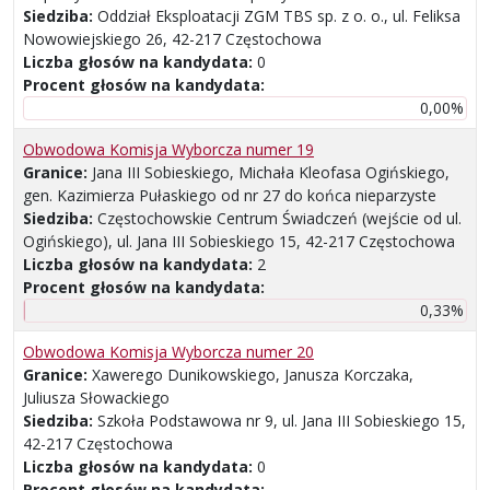
Siedziba:
Oddział Eksploatacji ZGM TBS sp. z o. o., ul. Feliksa
Nowowiejskiego 26, 42-217 Częstochowa
Liczba głosów na kandydata:
0
Procent głosów na kandydata:
0,00%
Obwodowa Komisja Wyborcza numer 19
Granice:
Jana III Sobieskiego, Michała Kleofasa Ogińskiego,
gen. Kazimierza Pułaskiego od nr 27 do końca nieparzyste
Siedziba:
Częstochowskie Centrum Świadczeń (wejście od ul.
Ogińskiego), ul. Jana III Sobieskiego 15, 42-217 Częstochowa
Liczba głosów na kandydata:
2
Procent głosów na kandydata:
0,33%
Obwodowa Komisja Wyborcza numer 20
Granice:
Xawerego Dunikowskiego, Janusza Korczaka,
Juliusza Słowackiego
Siedziba:
Szkoła Podstawowa nr 9, ul. Jana III Sobieskiego 15,
42-217 Częstochowa
Liczba głosów na kandydata:
0
Procent głosów na kandydata: