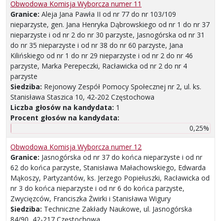
Obwodowa Komisja Wyborcza numer 11
Granice:
Aleja Jana Pawła II od nr 77 do nr 103/109
nieparzyste, gen. Jana Henryka Dąbrowskiego od nr 1 do nr 37
nieparzyste i od nr 2 do nr 30 parzyste, Jasnogórska od nr 31
do nr 35 nieparzyste i od nr 38 do nr 60 parzyste, Jana
Kilińskiego od nr 1 do nr 29 nieparzyste i od nr 2 do nr 46
parzyste, Marka Perepeczki, Racławicka od nr 2 do nr 4
parzyste
Siedziba:
Rejonowy Zespół Pomocy Społecznej nr 2, ul. ks.
Stanisława Staszica 10, 42-202 Częstochowa
Liczba głosów na kandydata:
1
Procent głosów na kandydata:
0,25%
Obwodowa Komisja Wyborcza numer 12
Granice:
Jasnogórska od nr 37 do końca nieparzyste i od nr
62 do końca parzyste, Stanisława Małachowskiego, Edwarda
Mąkoszy, Partyzantów, ks. Jerzego Popiełuszki, Racławicka od
nr 3 do końca nieparzyste i od nr 6 do końca parzyste,
Zwycięzców, Franciszka Żwirki i Stanisława Wigury
Siedziba:
Techniczne Zakłady Naukowe, ul. Jasnogórska
84/90, 42-217 Częstochowa