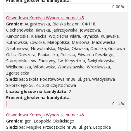
Procent głosów na kandydata:
0,00%
Obwodowa Komisja Wyborcza numer 45
Granice:
Augustowska, Bialska bez nr 104/118,
Ciechanowska, Iławska, Jędrzejowska, Jowiszowa,
Karkonoska, Kielecka, Wojciecha Kilara, Krynicka, Kujawska,
Kutnowska, Łowicka, Małopolska, Marsowa, Mazowiecka,
Neptunowa, Nowobialska, Nyska, Oławska, Opolska, Gustawa
Orlicz-Dreszera, Pabianicka, Poleska, Edwarda Reszkego,
Staropolska, św. Faustyny, św. Krzysztofa, Świętokrzyska,
Wielkopolska, Włodawska, Wodzisławska, Wrocławska,
Zgorzelecka
Siedziba:
Szkoła Podstawowa nr 38, ul. gen. Władysława
Sikorskiego 56, 42-200 Częstochowa
Liczba głosów na kandydata:
2
Procent głosów na kandydata:
0,14%
Obwodowa Komisja Wyborcza numer 46
Granice:
gen. Leopolda Okulickiego
Siedziba:
Miejskie Przedszkole nr 38, ul. gen. Leopolda