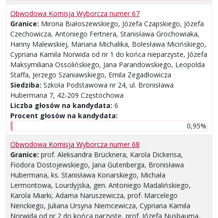
Obwodowa Komisja Wyborcza numer 67
Granice:
Mirona Białoszewskiego, Józefa Czapskiego, Józefa
Czechowicza, Antoniego Fertnera, Stanisława Grochowiaka,
Hanny Malewskiej, Mariana Michalika, Bolesława Micińskiego,
Cypriana Kamila Norwida od nr 1 do końca nieparzyste, Józefa
Maksymiliana Ossolińskiego, Jana Parandowskiego, Leopolda
Staffa, Jerzego Szaniawskiego, Emila Zegadłowicza
Siedziba:
Szkoła Podstawowa nr 24, ul. Bronisława
Hubermana 7, 42-209 Częstochowa
Liczba głosów na kandydata:
6
Procent głosów na kandydata:
0,95%
Obwodowa Komisja Wyborcza numer 68
Granice:
prof. Aleksandra Brücknera, Karola Dickensa,
Fiodora Dostojewskiego, Jana Gutenberga, Bronisława
Hubermana, ks. Stanisława Konarskiego, Michała
Lermontowa, Lourdyjska, gen. Antoniego Madalińskiego,
Karola Miarki, Adama Naruszewicza, prof. Marcelego
Nenckiego, Juliana Ursyna Niemcewicza, Cypriana Kamila
Norwida od nr 2 do końca parzyste, prof. Józefa Nusbauma,