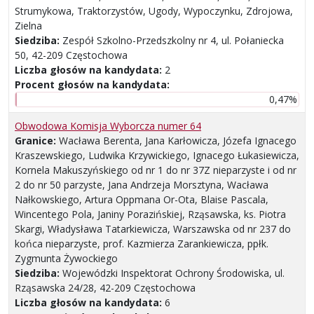
Strumykowa, Traktorzystów, Ugody, Wypoczynku, Zdrojowa,
Zielna
Siedziba:
Zespół Szkolno-Przedszkolny nr 4, ul. Połaniecka
50, 42-209 Częstochowa
Liczba głosów na kandydata:
2
Procent głosów na kandydata:
0,47%
Obwodowa Komisja Wyborcza numer 64
Granice:
Wacława Berenta, Jana Karłowicza, Józefa Ignacego
Kraszewskiego, Ludwika Krzywickiego, Ignacego Łukasiewicza,
Kornela Makuszyńskiego od nr 1 do nr 37Z nieparzyste i od nr
2 do nr 50 parzyste, Jana Andrzeja Morsztyna, Wacława
Nałkowskiego, Artura Oppmana Or-Ota, Blaise Pascala,
Wincentego Pola, Janiny Porazińskiej, Rząsawska, ks. Piotra
Skargi, Władysława Tatarkiewicza, Warszawska od nr 237 do
końca nieparzyste, prof. Kazmierza Zarankiewicza, ppłk.
Zygmunta Żywockiego
Siedziba:
Wojewódzki Inspektorat Ochrony Środowiska, ul.
Rząsawska 24/28, 42-209 Częstochowa
Liczba głosów na kandydata:
6