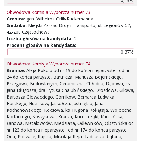
0,19%
Obwodowa Komisja Wyborcza numer 73
Granice:
gen. Wilhelma Orlik-Rückemanna
Siedziba:
Miejski Zarząd Dróg i Transportu, ul. Legionów 52,
42-200 Częstochowa
Liczba głosów na kandydata:
2
Procent głosów na kandydata:
0,37%
Obwodowa Komisja Wyborcza numer 74
Granice:
Aleja Pokoju od nr 19 do końca nieparzyste i od nr
24 do końca parzyste, Bartnicza, Mariusza Bojemskiego,
Brzegowa, Budowlanych, Ceramiczna, Chłodna, Dębowa, ks.
Jana Długosza, dra Tytusa Chałubińskiego, Drozdowa, Gilowa,
Bartosza Głowackiego, Górników, Bernarda Ludwika
Hantkego, Hutników, Jaskółcza, Jastrzębia, Jana
Kochanowskiego, Koksowa, ks. Hugona Kołłątaja, Wojciecha
Korfantego, Koszykowa, Krucza, Kucelin Łąki, Kucelińska,
Łanowa, Metalowców, Miedziana, Odlewników, Olsztyńska od
nr 123 do końca nieparzyste i od nr 174 do końca parzyste,
Orla, Podwale, Rajska, Mikołaja Reja, Tadeusza Rejtana,