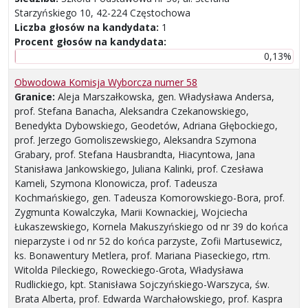
Starzyńskiego 10, 42-224 Częstochowa
Liczba głosów na kandydata:
1
Procent głosów na kandydata:
0,13%
Obwodowa Komisja Wyborcza numer 58
Granice:
Aleja Marszałkowska, gen. Władysława Andersa,
prof. Stefana Banacha, Aleksandra Czekanowskiego,
Benedykta Dybowskiego, Geodetów, Adriana Głębockiego,
prof. Jerzego Gomoliszewskiego, Aleksandra Szymona
Grabary, prof. Stefana Hausbrandta, Hiacyntowa, Jana
Stanisława Jankowskiego, Juliana Kalinki, prof. Czesława
Kameli, Szymona Klonowicza, prof. Tadeusza
Kochmańskiego, gen. Tadeusza Komorowskiego-Bora, prof.
Zygmunta Kowalczyka, Marii Kownackiej, Wojciecha
Łukaszewskiego, Kornela Makuszyńskiego od nr 39 do końca
nieparzyste i od nr 52 do końca parzyste, Zofii Martusewicz,
ks. Bonawentury Metlera, prof. Mariana Piaseckiego, rtm.
Witolda Pileckiego, Roweckiego-Grota, Władysława
Rudlickiego, kpt. Stanisława Sojczyńskiego-Warszyca, św.
Brata Alberta, prof. Edwarda Warchałowskiego, prof. Kaspra