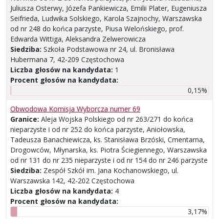
Juliusza Osterwy, Józefa Pankiewicza, Emilii Plater, Eugeniusza
Seifrieda, Ludwika Solskiego, Karola Szajnochy, Warszawska
od nr 248 do końca parzyste, Piusa Welońskiego, prof.
Edwarda Wittiga, Aleksandra Zelwerowicza
Siedziba:
Szkoła Podstawowa nr 24, ul. Bronisława
Hubermana 7, 42-209 Częstochowa
Liczba głosów na kandydata:
1
Procent głosów na kandydata:
0,15%
Obwodowa Komisja Wyborcza numer 69
Granice:
Aleja Wojska Polskiego od nr 263/271 do końca
nieparzyste i od nr 252 do końca parzyste, Aniołowska,
Tadeusza Banachiewicza, ks. Stanisława Brzóski, Cmentarna,
Drogowców, Młynarska, ks. Piotra Ściegiennego, Warszawska
od nr 131 do nr 235 nieparzyste i od nr 154 do nr 246 parzyste
Siedziba:
Zespół Szkół im. Jana Kochanowskiego, ul.
Warszawska 142, 42-202 Częstochowa
Liczba głosów na kandydata:
4
Procent głosów na kandydata:
3,17%