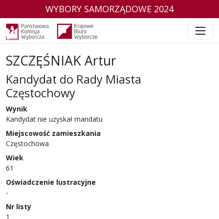
WYBORY SAMORZĄDOWE 2024
SZCZĘŚNIAK Artur
Kandydat do Rady Miasta
Częstochowy
w wyborach samorządowych w 2024 r.
Wynik
Kandydat nie uzyskał mandatu
Miejscowość zamieszkania
Częstochowa
Wiek
61
Oświadczenie lustracyjne
-
Nr listy
1