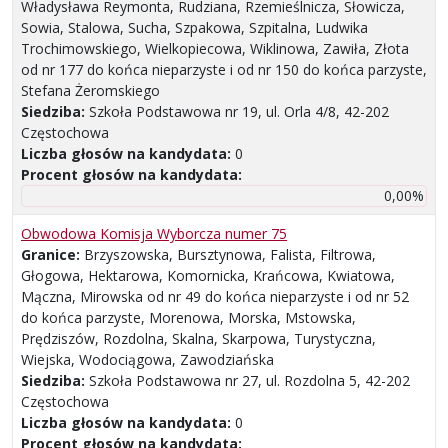
Władysława Reymonta, Rudziana, Rzemieślnicza, Słowicza,
Sowia, Stalowa, Sucha, Szpakowa, Szpitalna, Ludwika
Trochimowskiego, Wielkopiecowa, Wiklinowa, Zawiła, Złota
od nr 177 do końca nieparzyste i od nr 150 do końca parzyste,
Stefana Żeromskiego
Siedziba:
Szkoła Podstawowa nr 19, ul. Orla 4/8, 42-202
Częstochowa
Liczba głosów na kandydata:
0
Procent głosów na kandydata:
0,00%
Obwodowa Komisja Wyborcza numer 75
Granice:
Brzyszowska, Bursztynowa, Falista, Filtrowa,
Głogowa, Hektarowa, Komornicka, Krańcowa, Kwiatowa,
Mączna, Mirowska od nr 49 do końca nieparzyste i od nr 52
do końca parzyste, Morenowa, Morska, Mstowska,
Prędziszów, Rozdolna, Skalna, Skarpowa, Turystyczna,
Wiejska, Wodociągowa, Zawodziańska
Siedziba:
Szkoła Podstawowa nr 27, ul. Rozdolna 5, 42-202
Częstochowa
Liczba głosów na kandydata:
0
Procent głosów na kandydata: