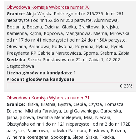
Obwodowa Komisja Wyborcza numer 70
Granice:
Aleja Wojska Polskiego od nr 215/235 do nr 261
nieparzyste i od nr 152 do nr 250 parzyste, Aluminiowa,
Bociania, Boczna, Dzielna, Gładka, Granitowa, Jurajska,
Kamienna, Kątna, Kopcowa, Manganowa, Mierna, Mirowska
od nr 17 do nr 41 nieparzyste i od nr 24 do nr 50A parzyste,
Ołowiana, Palladowa, Podwójna, Pogodna, Rybna, Rynek
Prezydenta RP Gabriela Narutowicza, Sporna, Srebrna, Żabia
Siedziba:
Szkoła Podstawowa nr 22, ul. Żabia 1, 42-202
Częstochowa
Liczba głosów na kandydata:
1
Procent głosów na kandydata:
0,23%
Obwodowa Komisja Wyborcza numer 71
Granice:
Bliska, Bratnia, Bystra, Ciepła, Czysta, Tomasza
Edisona, Michała Faradaya, Luigi Galwaniego, Garbarska,
Jasna, Jutowa, Dymitra Mendelejewa, Miła, Niecała,
Olsztyńska od nr 1 do nr 121 nieparzyste i od nr 2 do nr 172E
parzyste, Papierowa, Ludwika Pasteura, Piaskowa, Próżna,
Wilhelma Roentgena, Spokojna, Ślepa, Śliska, Tkacka,