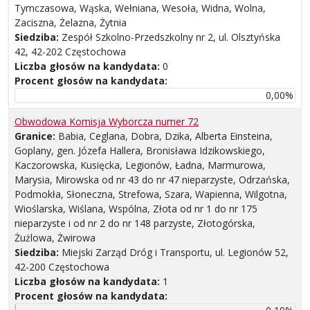
Tymczasowa, Wąska, Wełniana, Wesoła, Widna, Wolna,
Zaciszna, Żelazna, Żytnia
Siedziba:
Zespół Szkolno-Przedszkolny nr 2, ul. Olsztyńska
42, 42-202 Częstochowa
Liczba głosów na kandydata:
0
Procent głosów na kandydata:
0,00%
Obwodowa Komisja Wyborcza numer 72
Granice:
Babia, Ceglana, Dobra, Dzika, Alberta Einsteina,
Goplany, gen. Józefa Hallera, Bronisława Idzikowskiego,
Kaczorowska, Kusięcka, Legionów, Ładna, Marmurowa,
Marysia, Mirowska od nr 43 do nr 47 nieparzyste, Odrzańska,
Podmokła, Słoneczna, Strefowa, Szara, Wapienna, Wilgotna,
Wioślarska, Wiślana, Wspólna, Złota od nr 1 do nr 175
nieparzyste i od nr 2 do nr 148 parzyste, Złotogórska,
Żużlowa, Żwirowa
Siedziba:
Miejski Zarząd Dróg i Transportu, ul. Legionów 52,
42-200 Częstochowa
Liczba głosów na kandydata:
1
Procent głosów na kandydata: