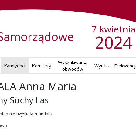
7 kwietnia
Samorządowe
2024
Wyszukiwarka

Kandydaci
Komitety
Wyniki
Frekwencj
obwodów
LA Anna Maria
ny Suchy Las
ch w 2024 r.
atka nie uzyskała mandatu
kowo