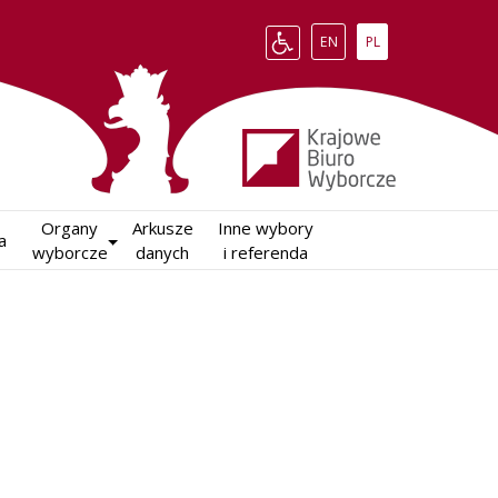
Change language to English
Zmień język na polsk
EN
PL
Organy

Arkusze

Inne wybory

a
wyborcze
danych
i referenda