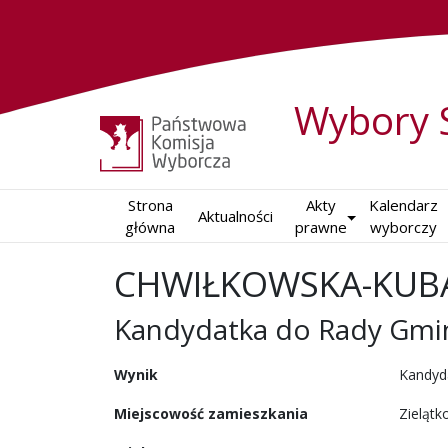
Wybory 
Strona

Akty

Kalendarz

Aktualności
główna
prawne
wyborczy
CHWIŁKOWSKA-KUBA
Kandydatka do Rady Gmi
w wyborach samorządowy
Wynik
Kandyd
Miejscowość zamieszkania
Zieląt