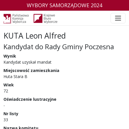
WYBORY SAMORZĄDOWE 2024
KUTA Leon Alfred
Kandydat do Rady Gminy Poczesna
w wyborach samorządowych w 2024 r.
Wynik
Kandydat uzyskał mandat
Miejscowość zamieszkania
Huta Stara B
Wiek
72
Oświadczenie lustracyjne
-
Nr listy
33
Nazwa komitetu