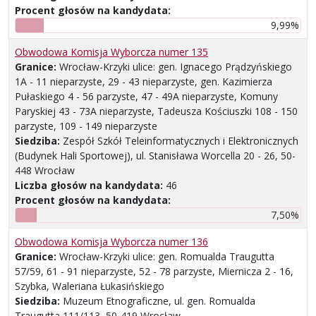
Procent głosów na kandydata:
9,99%
Obwodowa Komisja Wyborcza numer 135
Granice:
Wrocław-Krzyki ulice: gen. Ignacego Prądzyńskiego
1A - 11 nieparzyste, 29 - 43 nieparzyste, gen. Kazimierza
Pułaskiego 4 - 56 parzyste, 47 - 49A nieparzyste, Komuny
Paryskiej 43 - 73A nieparzyste, Tadeusza Kościuszki 108 - 150
parzyste, 109 - 149 nieparzyste
Siedziba:
Zespół Szkół Teleinformatycznych i Elektronicznych
(Budynek Hali Sportowej), ul. Stanisława Worcella 20 - 26, 50-
448 Wrocław
Liczba głosów na kandydata:
46
Procent głosów na kandydata:
7,50%
Obwodowa Komisja Wyborcza numer 136
Granice:
Wrocław-Krzyki ulice: gen. Romualda Traugutta
57/59, 61 - 91 nieparzyste, 52 - 78 parzyste, Miernicza 2 - 16,
Szybka, Waleriana Łukasińskiego
Siedziba:
Muzeum Etnograficzne, ul. gen. Romualda
Traugutta 111/113, 50-419 Wrocław