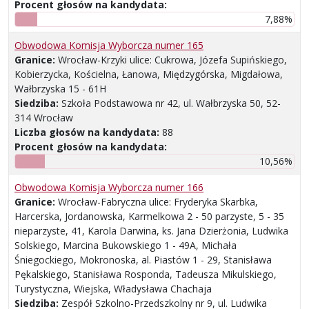
Procent głosów na kandydata:
7,88%
Obwodowa Komisja Wyborcza numer 165
Granice:
Wrocław-Krzyki ulice: Cukrowa, Józefa Supińskiego,
Kobierzycka, Kościelna, Łanowa, Międzygórska, Migdałowa,
Wałbrzyska 15 - 61H
Siedziba:
Szkoła Podstawowa nr 42, ul. Wałbrzyska 50, 52-
314 Wrocław
Liczba głosów na kandydata:
88
Procent głosów na kandydata:
10,56%
Obwodowa Komisja Wyborcza numer 166
Granice:
Wrocław-Fabryczna ulice: Fryderyka Skarbka,
Harcerska, Jordanowska, Karmelkowa 2 - 50 parzyste, 5 - 35
nieparzyste, 41, Karola Darwina, ks. Jana Dzierżonia, Ludwika
Solskiego, Marcina Bukowskiego 1 - 49A, Michała
Śniegockiego, Mokronoska, al. Piastów 1 - 29, Stanisława
Pękalskiego, Stanisława Rosponda, Tadeusza Mikulskiego,
Turystyczna, Wiejska, Władysława Chachaja
Siedziba:
Zespół Szkolno-Przedszkolny nr 9, ul. Ludwika