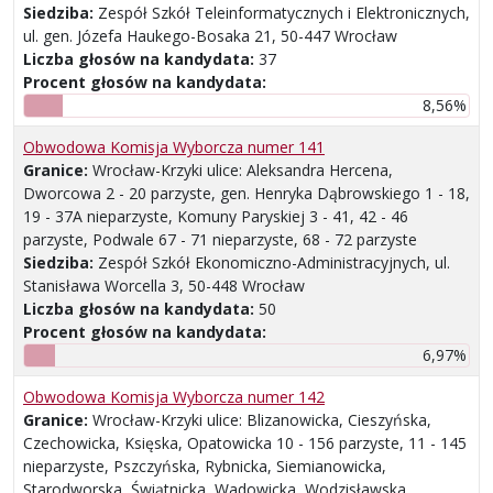
Siedziba:
Zespół Szkół Teleinformatycznych i Elektronicznych,
ul. gen. Józefa Haukego-Bosaka 21, 50-447 Wrocław
Liczba głosów na kandydata:
37
Procent głosów na kandydata:
8,56%
Obwodowa Komisja Wyborcza numer 141
Granice:
Wrocław-Krzyki ulice: Aleksandra Hercena,
Dworcowa 2 - 20 parzyste, gen. Henryka Dąbrowskiego 1 - 18,
19 - 37A nieparzyste, Komuny Paryskiej 3 - 41, 42 - 46
parzyste, Podwale 67 - 71 nieparzyste, 68 - 72 parzyste
Siedziba:
Zespół Szkół Ekonomiczno-Administracyjnych, ul.
Stanisława Worcella 3, 50-448 Wrocław
Liczba głosów na kandydata:
50
Procent głosów na kandydata:
6,97%
Obwodowa Komisja Wyborcza numer 142
Granice:
Wrocław-Krzyki ulice: Blizanowicka, Cieszyńska,
Czechowicka, Księska, Opatowicka 10 - 156 parzyste, 11 - 145
nieparzyste, Pszczyńska, Rybnicka, Siemianowicka,
Starodworska, Świątnicka, Wadowicka, Wodzisławska,