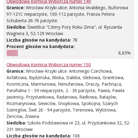
Obwodowa Komisja Wyborcza numer 149
Granice:
Wrocław-Krzyki ulice: Antonia Vivaldiego, Buforowa
97-121C nieparzyste, 100-112 parzyste, Franza Petera
Schuberta 26-76 parzyste
Siedziba:
Świetlica "Cztery Pory Roku-Zima", ul. Ryszarda
Wagnera 3, 52-129 Wrocław
Liczba głosów na kandydata:
78
Procent głosów na kandydata:
8,83%
Obwodowa Komisja Wyborcza numer 150
Granice:
Wrocław-Krzyki ulice: Antoniego Czechowa,
Asfaltowa, Będzińska, Bliska, Daleka, Glebowa, Granitowa,
Kosmiczna, Marmurowa, Nenufarowa, Oraczy, Pachnąca,
Parafialna 1 - 59 nieparzyste, 2 - 30 parzyste, Pawia, Pawła
Jasienicy, Przystankowa, Radarowa, Radłowa, Ratajów,
Rozmarynowa, Siewców, Snopkowa, Spokojna, Szarych
Szeregów, Świt 26 - 94 parzyste, Terenowa, Wylotowa,
Żeńców, Żniwna
Siedziba:
Szkoła Podstawowa nr 23, ul. Przystankowa 32, 52-
231 Wrocław
Liczba głosów na kandydata:
106