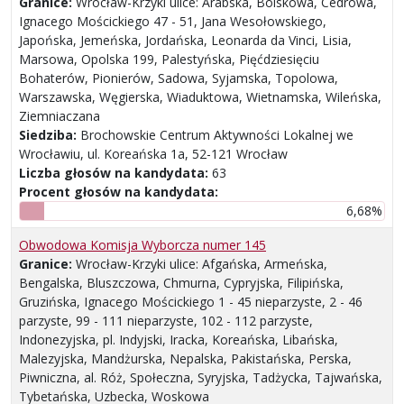
Granice:
Wrocław-Krzyki ulice: Arabska, Boiskowa, Cedrowa,
Ignacego Mościckiego 47 - 51, Jana Wesołowskiego,
Japońska, Jemeńska, Jordańska, Leonarda da Vinci, Lisia,
Marsowa, Opolska 199, Palestyńska, Pięćdziesięciu
Bohaterów, Pionierów, Sadowa, Syjamska, Topolowa,
Warszawska, Węgierska, Wiaduktowa, Wietnamska, Wileńska,
Ziemniaczana
Siedziba:
Brochowskie Centrum Aktywności Lokalnej we
Wrocławiu, ul. Koreańska 1a, 52-121 Wrocław
Liczba głosów na kandydata:
63
Procent głosów na kandydata:
6,68%
Obwodowa Komisja Wyborcza numer 145
Granice:
Wrocław-Krzyki ulice: Afgańska, Armeńska,
Bengalska, Bluszczowa, Chmurna, Cypryjska, Filipińska,
Gruzińska, Ignacego Mościckiego 1 - 45 nieparzyste, 2 - 46
parzyste, 99 - 111 nieparzyste, 102 - 112 parzyste,
Indonezyjska, pl. Indyjski, Iracka, Koreańska, Libańska,
Malezyjska, Mandżurska, Nepalska, Pakistańska, Perska,
Piwniczna, al. Róż, Społeczna, Syryjska, Tadżycka, Tajwańska,
Tybetańska, Uzbecka, Woskowa