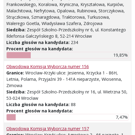
Frankowskiego, Koralowa, Kryniczna, Kryształowa, Kurpiów,
Malachitowa, Nefrytowa, Opalowa, Rubinowa, Storczykowa,
Strączkowa, Szmaragdowa, Traktorowa, Turkusowa,
Walerego Goetla, Władysława Szafera, Zdrojowa
Siedziba:
Zespół Szkolno-Przedszkolny nr 6, ul. Konstantego
Ildefonsa Gałczyńskiego 8, 52-214 Wrocław
Liczba głosów na kandydata:
234
Procent głosów na kandydata:
19,85%
Obwodowa Komisja Wyborcza numer 156
Granice:
Wrocław-Krzyki ulice: Jesienna, Krzycka 1 - 86H,
Letnia, Polarna, Przyjaźni 39 - 141A nieparzyste, Wiosenna,
Zimowa
Siedziba:
Zespół Szkolno-Przedszkolny nr 16, ul. Wietrzna 50,
53-024 Wrocław
Liczba głosów na kandydata:
88
Procent głosów na kandydata:
7,47%
Obwodowa Komisja Wyborcza numer 157
Granice:
Wrocław-Krzyki ulice: Agrestowa 2 - 66 parzyste, 1 -