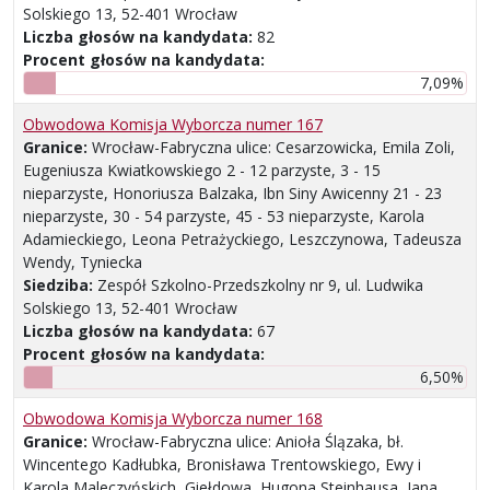
Solskiego 13, 52-401 Wrocław
Liczba głosów na kandydata:
82
Procent głosów na kandydata:
7,09%
Obwodowa Komisja Wyborcza numer 167
Granice:
Wrocław-Fabryczna ulice: Cesarzowicka, Emila Zoli,
Eugeniusza Kwiatkowskiego 2 - 12 parzyste, 3 - 15
nieparzyste, Honoriusza Balzaka, Ibn Siny Awicenny 21 - 23
nieparzyste, 30 - 54 parzyste, 45 - 53 nieparzyste, Karola
Adamieckiego, Leona Petrażyckiego, Leszczynowa, Tadeusza
Wendy, Tyniecka
Siedziba:
Zespół Szkolno-Przedszkolny nr 9, ul. Ludwika
Solskiego 13, 52-401 Wrocław
Liczba głosów na kandydata:
67
Procent głosów na kandydata:
6,50%
Obwodowa Komisja Wyborcza numer 168
Granice:
Wrocław-Fabryczna ulice: Anioła Ślązaka, bł.
Wincentego Kadłubka, Bronisława Trentowskiego, Ewy i
Karola Maleczyńskich, Giełdowa, Hugona Steinhausa, Jana