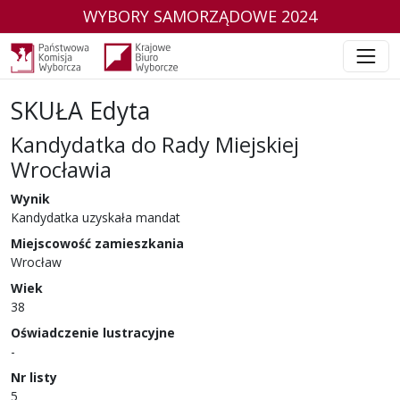
WYBORY SAMORZĄDOWE 2024
SKUŁA Edyta
Kandydatka do Rady Miejskiej
Wrocławia
w wyborach samorządowych w 2024 r.
Wynik
Kandydatka uzyskała mandat
Miejscowość zamieszkania
Wrocław
Wiek
38
Oświadczenie lustracyjne
-
Nr listy
5