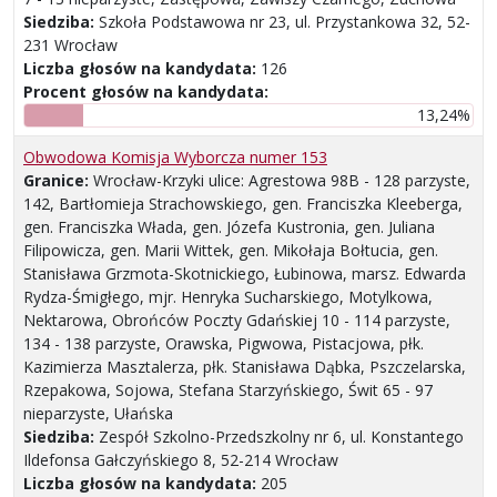
Siedziba:
Szkoła Podstawowa nr 23, ul. Przystankowa 32, 52-
231 Wrocław
Liczba głosów na kandydata:
126
Procent głosów na kandydata:
13,24%
Obwodowa Komisja Wyborcza numer 153
Granice:
Wrocław-Krzyki ulice: Agrestowa 98B - 128 parzyste,
142, Bartłomieja Strachowskiego, gen. Franciszka Kleeberga,
gen. Franciszka Włada, gen. Józefa Kustronia, gen. Juliana
Filipowicza, gen. Marii Wittek, gen. Mikołaja Bołtucia, gen.
Stanisława Grzmota-Skotnickiego, Łubinowa, marsz. Edwarda
Rydza-Śmigłego, mjr. Henryka Sucharskiego, Motylkowa,
Nektarowa, Obrońców Poczty Gdańskiej 10 - 114 parzyste,
134 - 138 parzyste, Orawska, Pigwowa, Pistacjowa, płk.
Kazimierza Masztalerza, płk. Stanisława Dąbka, Pszczelarska,
Rzepakowa, Sojowa, Stefana Starzyńskiego, Świt 65 - 97
nieparzyste, Ułańska
Siedziba:
Zespół Szkolno-Przedszkolny nr 6, ul. Konstantego
Ildefonsa Gałczyńskiego 8, 52-214 Wrocław
Liczba głosów na kandydata:
205