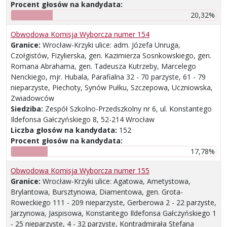
Procent głosów na kandydata:
20,32%
Obwodowa Komisja Wyborcza numer 154
Granice:
Wrocław-Krzyki ulice: adm. Józefa Unruga,
Czołgistów, Fizylierska, gen. Kazimierza Sosnkowskiego, gen.
Romana Abrahama, gen. Tadeusza Kutrzeby, Marcelego
Nenckiego, mjr. Hubala, Parafialna 32 - 70 parzyste, 61 - 79
nieparzyste, Piechoty, Synów Pułku, Szczepowa, Uczniowska,
Zwiadowców
Siedziba:
Zespół Szkolno-Przedszkolny nr 6, ul. Konstantego
Ildefonsa Gałczyńskiego 8, 52-214 Wrocław
Liczba głosów na kandydata:
152
Procent głosów na kandydata:
17,78%
Obwodowa Komisja Wyborcza numer 155
Granice:
Wrocław-Krzyki ulice: Agatowa, Ametystowa,
Brylantowa, Bursztynowa, Diamentowa, gen. Grota-
Roweckiego 111 - 209 nieparzyste, Gerberowa 2 - 22 parzyste,
Jarzynowa, Jaspisowa, Konstantego Ildefonsa Gałczyńskiego 1
- 25 nieparzyste, 4 - 32 parzyste, Kontradmirała Stefana