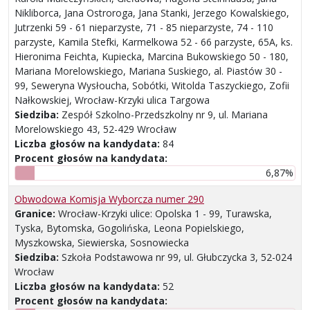
Nikliborca, Jana Ostroroga, Jana Stanki, Jerzego Kowalskiego,
Jutrzenki 59 - 61 nieparzyste, 71 - 85 nieparzyste, 74 - 110
parzyste, Kamila Stefki, Karmelkowa 52 - 66 parzyste, 65A, ks.
Hieronima Feichta, Kupiecka, Marcina Bukowskiego 50 - 180,
Mariana Morelowskiego, Mariana Suskiego, al. Piastów 30 -
99, Seweryna Wysłoucha, Sobótki, Witolda Taszyckiego, Zofii
Nałkowskiej, Wrocław-Krzyki ulica Targowa
Siedziba:
Zespół Szkolno-Przedszkolny nr 9, ul. Mariana
Morelowskiego 43, 52-429 Wrocław
Liczba głosów na kandydata:
84
Procent głosów na kandydata:
6,87%
Obwodowa Komisja Wyborcza numer 290
Granice:
Wrocław-Krzyki ulice: Opolska 1 - 99, Turawska,
Tyska, Bytomska, Gogolińska, Leona Popielskiego,
Myszkowska, Siewierska, Sosnowiecka
Siedziba:
Szkoła Podstawowa nr 99, ul. Głubczycka 3, 52-024
Wrocław
Liczba głosów na kandydata:
52
Procent głosów na kandydata: