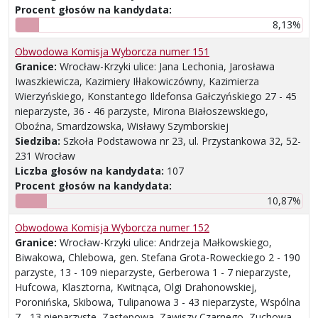
Procent głosów na kandydata:
8,13%
Obwodowa Komisja Wyborcza numer 151
Granice:
Wrocław-Krzyki ulice: Jana Lechonia, Jarosława
Iwaszkiewicza, Kazimiery Iłłakowiczówny, Kazimierza
Wierzyńskiego, Konstantego Ildefonsa Gałczyńskiego 27 - 45
nieparzyste, 36 - 46 parzyste, Mirona Białoszewskiego,
Oboźna, Smardzowska, Wisławy Szymborskiej
Siedziba:
Szkoła Podstawowa nr 23, ul. Przystankowa 32, 52-
231 Wrocław
Liczba głosów na kandydata:
107
Procent głosów na kandydata:
10,87%
Obwodowa Komisja Wyborcza numer 152
Granice:
Wrocław-Krzyki ulice: Andrzeja Małkowskiego,
Biwakowa, Chlebowa, gen. Stefana Grota-Roweckiego 2 - 190
parzyste, 13 - 109 nieparzyste, Gerberowa 1 - 7 nieparzyste,
Hufcowa, Klasztorna, Kwitnąca, Olgi Drahonowskiej,
Poronińska, Skibowa, Tulipanowa 3 - 43 nieparzyste, Wspólna
7 - 13 nieparzyste, Zastępowa, Zawiszy Czarnego, Zuchowa