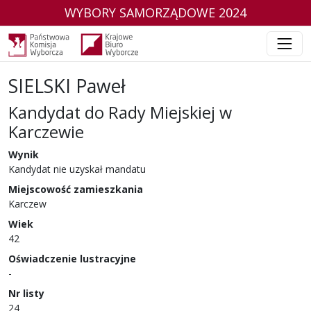
WYBORY SAMORZĄDOWE 2024
SIELSKI Paweł
Kandydat do Rady Miejskiej w
Karczewie
w wyborach samorządowych w 2024 r.
Wynik
Kandydat nie uzyskał mandatu
Miejscowość zamieszkania
Karczew
Wiek
42
Oświadczenie lustracyjne
-
Nr listy
24