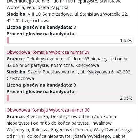
Dwernickiego od nr 51 do nr 109 nieparzyste, Stanisława
Worcella, gen. Józefa Zajączka
Siedziba:
VIII LO Samorządowe, ul. Stanisława Worcella 22,
42-202 Częstochowa
Liczba głosów na kandydata:
8
Procent głosów na kandydata:
1,52%
Obwodowa Komisja Wyborcza numer 29
Granice:
Dekabrystów od nr 41 do nr 55 nieparzyste i od nr
42 do nr 64 parzyste, Kosmiczna, Księżycowa
Siedziba:
Szkoła Podstawowa nr 1, ul. Księżycowa 6, 42-202
Częstochowa
Liczba głosów na kandydata:
9
Procent głosów na kandydata:
2,05%
Obwodowa Komisja Wyborcza numer 30
Granice:
Brzeźnicka, Dekabrystów od nr 57 do końca
nieparzyste i od nr 66 do końca parzyste, Inwalidów
Wojennych, Rolnicza, Eugeniusza Romera, Wały Dwernickiego
od nr 111 do końca nieparzyste, Józefa Wybickiego, Gabrieli