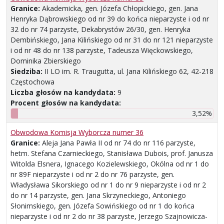
Granice:
Akademicka, gen. Józefa Chłopickiego, gen. Jana
Henryka Dąbrowskiego od nr 39 do końca nieparzyste i od nr
32 do nr 74 parzyste, Dekabrystów 26/30, gen. Henryka
Dembińskiego, Jana Kilińskiego od nr 31 do nr 121 nieparzyste
i od nr 48 do nr 138 parzyste, Tadeusza Więckowskiego,
Dominika Zbierskiego
Siedziba:
II LO im. R. Traugutta, ul. Jana Kilińskiego 62, 42-218
Częstochowa
Liczba głosów na kandydata:
9
Procent głosów na kandydata:
3,52%
Obwodowa Komisja Wyborcza numer 36
Granice:
Aleja Jana Pawła II od nr 74 do nr 116 parzyste,
hetm. Stefana Czarnieckiego, Stanisława Dubois, prof. Janusza
Witolda Elsnera, Ignacego Kozielewskiego, Okólna od nr 1 do
nr 89F nieparzyste i od nr 2 do nr 76 parzyste, gen.
Władysława Sikorskiego od nr 1 do nr 9 nieparzyste i od nr 2
do nr 14 parzyste, gen. Jana Skrzyneckiego, Antoniego
Słonimskiego, gen. Józefa Sowińskiego od nr 1 do końca
nieparzyste i od nr 2 do nr 38 parzyste, Jerzego Szajnowicza-