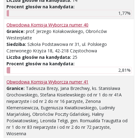
Liczba głosów na kandydata:
14
Procent głosów na kandydata:
1,77%
Obwodowa Komisja Wyborcza numer 40
Granice:
prof. Jerzego Kołakowskiego, Obrońców
Westerplatte
Siedziba:
Szkoła Podstawowa nr 31, ul. Polskiego
Czerwonego Krzyża 18, 42-218 Częstochowa
Liczba głosów na kandydata:
25
Procent głosów na kandydata:
2,81%
Obwodowa Komisja Wyborcza numer 41
Granice:
Tadeusza Brezy, Jana Brzechwy, ks. Stanisława
Grochowskiego, Stefana Kisielewskiego od nr 1 do nr 41A
nieparzyste i od nr 2 do nr 16 parzyste, Zenona
Klemensiewicza, Eugeniusza Kwiatkowskiego, Ludmiły
Marjańskiej, Obrońców Poczty Gdańskiej, Haliny
Poświatowskiej, Leonida Teligi, gen. Romualda Traugutta od
nr 1 do nr 83 nieparzyste i od nr 2 do nr 72 parzyste,
Wiosenna