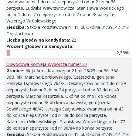
Iwanowa od nr 1 do nr 41 nieparzyste i od nr 2 do nr 36
parzyste, Ludwika Wawrzynowicza, Stanisława Wodzickiego
od nr 1 do nr 75 nieparzyste i od nr 2 do nr 78 parzyste,
Walerego Wróblewskiego
Siedziba:
Szkoła Podstawowa nr 41, ul. Okólna 31/39, 42-218
Częstochowa
Liczba głosów na kandydata:
22
Procent głosów na kandydata:
2,53%
Obwodowa Komisja Wyborcza numer 37
Granice:
Aleja Armii Krajowej nr 21, nr 23/25 i nr 36, 36A,
36B, płk. Marcina Borelowskiego, Częstocha, gen. Jana
Henryka Dąbrowskiego 76/78, Dekabrystów od nr 1 do nr 39
nieparzyste i od nr 2 do nr 24 parzyste i od nr 32 do nr 40
parzyste, Marcina Kasprzaka, Okólna od nr 91 do końca
nieparzyste i od nr 78 do końca parzyste, gen. Józefa
Sowińskiego 40/48, Jerzego Szajnowicza-Iwanowa od nr 43
do końca nieparzyste i od nr 38 do końca parzyste,
Kazimierza Wierzyńskiego, Stanisława Wodzickiego od nr 77
do końca nieparzyste i od nr 80/84 do końca parzyste
Siedziba:
Szkoła Podstawowa nr 41, ul. Okólna 31/39, 42-218