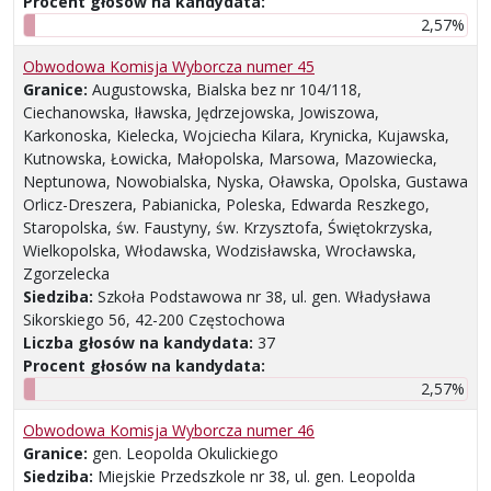
Procent głosów na kandydata:
2,57%
Obwodowa Komisja Wyborcza numer 45
Granice:
Augustowska, Bialska bez nr 104/118,
Ciechanowska, Iławska, Jędrzejowska, Jowiszowa,
Karkonoska, Kielecka, Wojciecha Kilara, Krynicka, Kujawska,
Kutnowska, Łowicka, Małopolska, Marsowa, Mazowiecka,
Neptunowa, Nowobialska, Nyska, Oławska, Opolska, Gustawa
Orlicz-Dreszera, Pabianicka, Poleska, Edwarda Reszkego,
Staropolska, św. Faustyny, św. Krzysztofa, Świętokrzyska,
Wielkopolska, Włodawska, Wodzisławska, Wrocławska,
Zgorzelecka
Siedziba:
Szkoła Podstawowa nr 38, ul. gen. Władysława
Sikorskiego 56, 42-200 Częstochowa
Liczba głosów na kandydata:
37
Procent głosów na kandydata:
2,57%
Obwodowa Komisja Wyborcza numer 46
Granice:
gen. Leopolda Okulickiego
Siedziba:
Miejskie Przedszkole nr 38, ul. gen. Leopolda