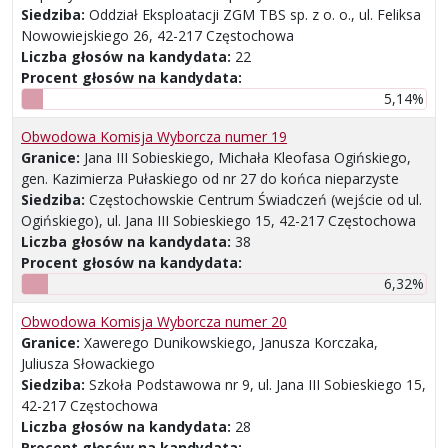
Siedziba:
Oddział Eksploatacji ZGM TBS sp. z o. o., ul. Feliksa
Nowowiejskiego 26, 42-217 Częstochowa
Liczba głosów na kandydata:
22
Procent głosów na kandydata:
5,14%
Obwodowa Komisja Wyborcza numer 19
Granice:
Jana III Sobieskiego, Michała Kleofasa Ogińskiego,
gen. Kazimierza Pułaskiego od nr 27 do końca nieparzyste
Siedziba:
Częstochowskie Centrum Świadczeń (wejście od ul.
Ogińskiego), ul. Jana III Sobieskiego 15, 42-217 Częstochowa
Liczba głosów na kandydata:
38
Procent głosów na kandydata:
6,32%
Obwodowa Komisja Wyborcza numer 20
Granice:
Xawerego Dunikowskiego, Janusza Korczaka,
Juliusza Słowackiego
Siedziba:
Szkoła Podstawowa nr 9, ul. Jana III Sobieskiego 15,
42-217 Częstochowa
Liczba głosów na kandydata:
28
Procent głosów na kandydata: