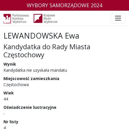
WYBORY SAMORZĄDOWE 2024
LEWANDOWSKA Ewa
Kandydatka do Rady Miasta
Częstochowy
w wyborach samorządowych w 2024 r.
Wynik
Kandydatka nie uzyskała mandatu
Miejscowość zamieszkania
Częstochowa
Wiek
44
Oświadczenie lustracyjne
-
Nr listy
4