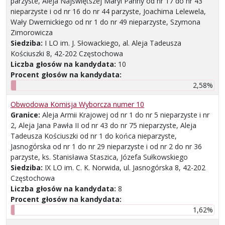
parzyste, Aleja Najświętszej Maryi Panny od nr 17 do nr 43
nieparzyste i od nr 16 do nr 44 parzyste, Joachima Lelewela,
Wały Dwernickiego od nr 1 do nr 49 nieparzyste, Szymona
Zimorowicza
Siedziba:
I LO im. J. Słowackiego, al. Aleja Tadeusza
Kościuszki 8, 42-202 Częstochowa
Liczba głosów na kandydata:
10
Procent głosów na kandydata:
2,58%
Obwodowa Komisja Wyborcza numer 10
Granice:
Aleja Armii Krajowej od nr 1 do nr 5 nieparzyste i nr
2, Aleja Jana Pawła II od nr 43 do nr 75 nieparzyste, Aleja
Tadeusza Kościuszki od nr 1 do końca nieparzyste,
Jasnogórska od nr 1 do nr 29 nieparzyste i od nr 2 do nr 36
parzyste, ks. Stanisława Staszica, Józefa Sułkowskiego
Siedziba:
IX LO im. C. K. Norwida, ul. Jasnogórska 8, 42-202
Częstochowa
Liczba głosów na kandydata:
8
Procent głosów na kandydata:
1,62%