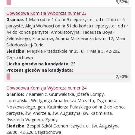
3,62%
Obwodowa Komisja Wyborcza numer 23
Granice:
1 Maja od nr 1 do nr 9 nieparzyste i od nr 2 do nr 6
parzyste, Aleja Wolności od nr 51 do końca nieparzyste i od nr
44 do końca parzyste, Ambulatoryjna, Tadeusza Boya-
Żeleńskiego, Filomatów, Adama Mickiewicza bez nr 12, Marii
Skłodowskiej-Curie
Siedziba:
Miejskie Przedszkole nr 35, ul. 1 Maja 5, 42-202
Częstochowa
Liczba głosów na kandydata:
23
Procent głosów na kandydata:
2,90%
Obwodowa Komisja Wyborcza numer 24
Granice:
7 Kamienic, Grunwaldzka, Józefa Lompy,
Loretańska, Wolfganga Amadeusza Mozarta, Zygmunta
Noskowskiego, gen. Kazimierza Pułaskiego od nr 2 do końca
parzyste, św. Andrzeja, św. Augustyna, św. Kazimierza,
Ryszarda Wagnera, Zgody
Siedziba:
Zespół Szkół Ekonomicznych, ul. św. Augustyna
28/30, 42-226 Częstochowa