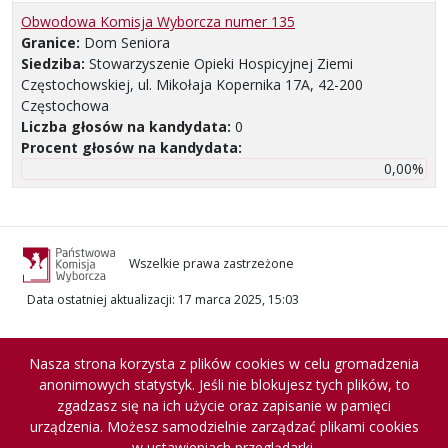
Obwodowa Komisja Wyborcza numer 135
Granice:
Dom Seniora
Siedziba:
Stowarzyszenie Opieki Hospicyjnej Ziemi
Częstochowskiej, ul. Mikołaja Kopernika 17A, 42-200
Częstochowa
Liczba głosów na kandydata:
0
Procent głosów na kandydata:
0,00%
Wszelkie prawa zastrzeżone
Data ostatniej aktualizacji
:
17 marca 2025, 15:03
Nasza strona korzysta z plików cookies w celu gromadzenia
anonimowych statystyk. Jeśli nie blokujesz tych plików, to
zgadzasz się na ich użycie oraz zapisanie w pamięci
urządzenia. Możesz samodzielnie zarządzać plikami cookies
w ustawieniach przeglądarki.