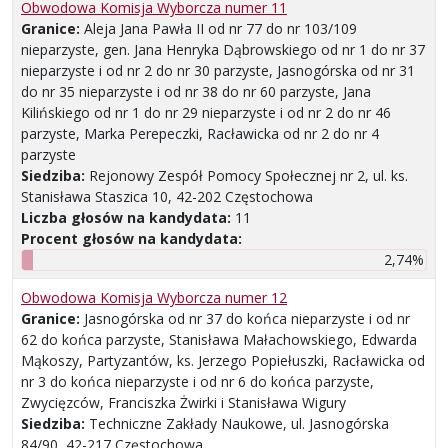
Obwodowa Komisja Wyborcza numer 11
Granice:
Aleja Jana Pawła II od nr 77 do nr 103/109
nieparzyste, gen. Jana Henryka Dąbrowskiego od nr 1 do nr 37
nieparzyste i od nr 2 do nr 30 parzyste, Jasnogórska od nr 31
do nr 35 nieparzyste i od nr 38 do nr 60 parzyste, Jana
Kilińskiego od nr 1 do nr 29 nieparzyste i od nr 2 do nr 46
parzyste, Marka Perepeczki, Racławicka od nr 2 do nr 4
parzyste
Siedziba:
Rejonowy Zespół Pomocy Społecznej nr 2, ul. ks.
Stanisława Staszica 10, 42-202 Częstochowa
Liczba głosów na kandydata:
11
Procent głosów na kandydata:
2,74%
Obwodowa Komisja Wyborcza numer 12
Granice:
Jasnogórska od nr 37 do końca nieparzyste i od nr
62 do końca parzyste, Stanisława Małachowskiego, Edwarda
Mąkoszy, Partyzantów, ks. Jerzego Popiełuszki, Racławicka od
nr 3 do końca nieparzyste i od nr 6 do końca parzyste,
Zwycięzców, Franciszka Żwirki i Stanisława Wigury
Siedziba:
Techniczne Zakłady Naukowe, ul. Jasnogórska
84/90, 42-217 Częstochowa