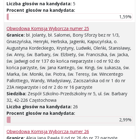
Liczba głosów na kandydata:
5
Procent głosów na kandydata:
1,59%
Obwodowa Komisja Wyborcza numer 25
Granice:
bł. Jolanty, bł. Salomei, Bony Sforzy bez nr 1/3,
Gnaszyńska, Henryki, Herbska, Jagienki, Kapucyńska, o.
Augustyna Kordeckiego, Krystyny, Ludwiki, Oleńki, Stanisławy,
św. Anny, św. Barbary, św. Elżbiety, św. Franciszka, św. Jacka,
św. Jadwigi od nr 137 do końca nieparzyste i od nr 92 do
końca parzyste, św. Jana Kantego, św. Kingi, św. Łukasza, św.
Marka, św. Moniki, św. Piotra, św. Teresy, św. Wincentego
Pallottiego, Wandy, Władysławy, Zaciszańska od nr 1 do nr
23A nieparzyste i od nr 2 do nr 16 parzyste
Siedziba:
Zespół Szkolno-Przedszkolny nr 5, ul. św. Barbary
32, 42-226 Częstochowa
Liczba głosów na kandydata:
26
Procent głosów na kandydata:
2,99%
Obwodowa Komisja Wyborcza numer 26
Granice:
Aleja Jana Pawła II od nr 26 do nr 72 parzyste,