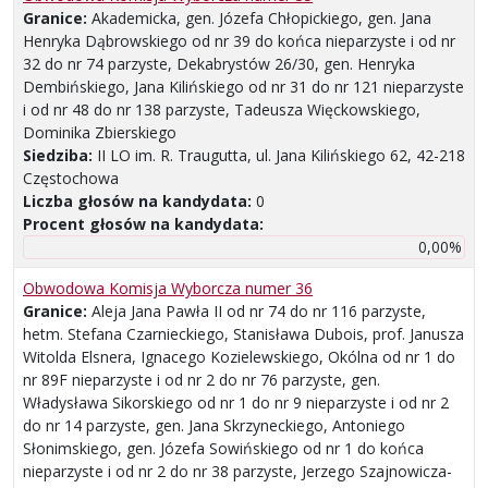
Granice:
Akademicka, gen. Józefa Chłopickiego, gen. Jana
Henryka Dąbrowskiego od nr 39 do końca nieparzyste i od nr
32 do nr 74 parzyste, Dekabrystów 26/30, gen. Henryka
Dembińskiego, Jana Kilińskiego od nr 31 do nr 121 nieparzyste
i od nr 48 do nr 138 parzyste, Tadeusza Więckowskiego,
Dominika Zbierskiego
Siedziba:
II LO im. R. Traugutta, ul. Jana Kilińskiego 62, 42-218
Częstochowa
Liczba głosów na kandydata:
0
Procent głosów na kandydata:
0,00%
Obwodowa Komisja Wyborcza numer 36
Granice:
Aleja Jana Pawła II od nr 74 do nr 116 parzyste,
hetm. Stefana Czarnieckiego, Stanisława Dubois, prof. Janusza
Witolda Elsnera, Ignacego Kozielewskiego, Okólna od nr 1 do
nr 89F nieparzyste i od nr 2 do nr 76 parzyste, gen.
Władysława Sikorskiego od nr 1 do nr 9 nieparzyste i od nr 2
do nr 14 parzyste, gen. Jana Skrzyneckiego, Antoniego
Słonimskiego, gen. Józefa Sowińskiego od nr 1 do końca
nieparzyste i od nr 2 do nr 38 parzyste, Jerzego Szajnowicza-