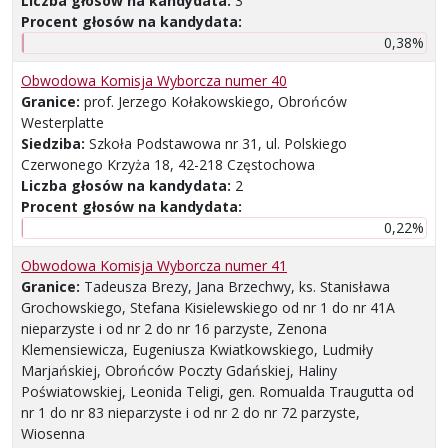
Liczba głosów na kandydata:
3
Procent głosów na kandydata:
0,38%
Obwodowa Komisja Wyborcza numer 40
Granice:
prof. Jerzego Kołakowskiego, Obrońców
Westerplatte
Siedziba:
Szkoła Podstawowa nr 31, ul. Polskiego
Czerwonego Krzyża 18, 42-218 Częstochowa
Liczba głosów na kandydata:
2
Procent głosów na kandydata:
0,22%
Obwodowa Komisja Wyborcza numer 41
Granice:
Tadeusza Brezy, Jana Brzechwy, ks. Stanisława
Grochowskiego, Stefana Kisielewskiego od nr 1 do nr 41A
nieparzyste i od nr 2 do nr 16 parzyste, Zenona
Klemensiewicza, Eugeniusza Kwiatkowskiego, Ludmiły
Marjańskiej, Obrońców Poczty Gdańskiej, Haliny
Poświatowskiej, Leonida Teligi, gen. Romualda Traugutta od
nr 1 do nr 83 nieparzyste i od nr 2 do nr 72 parzyste,
Wiosenna