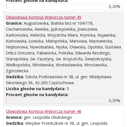
Procent głosów na kandydata:
0,20%
Obwodowa Komisja Wyborcza numer 45
Granice:
Augustowska, Bialska bez nr 104/118,
Ciechanowska, Iławska, Jędrzejowska, Jowiszowa,
Karkonoska, Kielecka, Wojciecha Kilara, Krynicka, Kujawska,
Kutnowska, Łowicka, Małopolska, Marsowa, Mazowiecka,
Neptunowa, Nowobialska, Nyska, Oławska, Opolska, Gustawa
Orlicz-Dreszera, Pabianicka, Poleska, Edwarda Reszkego,
Staropolska, św. Faustyny, św. Krzysztofa, Świętokrzyska,
Wielkopolska, Włodawska, Wodzisławska, Wrocławska,
Zgorzelecka
Siedziba:
Szkoła Podstawowa nr 38, ul. gen. Władysława
Sikorskiego 56, 42-200 Częstochowa
Liczba głosów na kandydata:
5
Procent głosów na kandydata:
0,35%
Obwodowa Komisja Wyborcza numer 46
Granice:
gen. Leopolda Okulickiego
Siedziba:
Miejskie Przedszkole nr 38, ul. gen. Leopolda