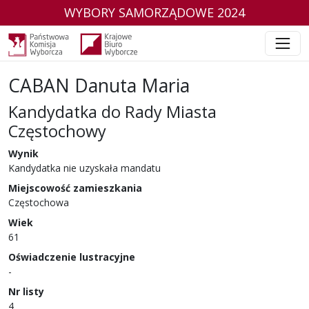
WYBORY SAMORZĄDOWE 2024
CABAN Danuta Maria
Kandydatka do Rady Miasta
Częstochowy
w wyborach samorządowych w 2024 r.
Wynik
Kandydatka nie uzyskała mandatu
Miejscowość zamieszkania
Częstochowa
Wiek
61
Oświadczenie lustracyjne
-
Nr listy
4