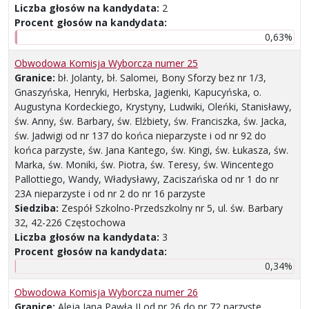
Liczba głosów na kandydata:
2
Procent głosów na kandydata:
0,63%
Obwodowa Komisja Wyborcza numer 25
Granice:
bł. Jolanty, bł. Salomei, Bony Sforzy bez nr 1/3,
Gnaszyńska, Henryki, Herbska, Jagienki, Kapucyńska, o.
Augustyna Kordeckiego, Krystyny, Ludwiki, Oleńki, Stanisławy,
św. Anny, św. Barbary, św. Elżbiety, św. Franciszka, św. Jacka,
św. Jadwigi od nr 137 do końca nieparzyste i od nr 92 do
końca parzyste, św. Jana Kantego, św. Kingi, św. Łukasza, św.
Marka, św. Moniki, św. Piotra, św. Teresy, św. Wincentego
Pallottiego, Wandy, Władysławy, Zaciszańska od nr 1 do nr
23A nieparzyste i od nr 2 do nr 16 parzyste
Siedziba:
Zespół Szkolno-Przedszkolny nr 5, ul. św. Barbary
32, 42-226 Częstochowa
Liczba głosów na kandydata:
3
Procent głosów na kandydata:
0,34%
Obwodowa Komisja Wyborcza numer 26
Granice:
Aleja Jana Pawła II od nr 26 do nr 72 parzyste,