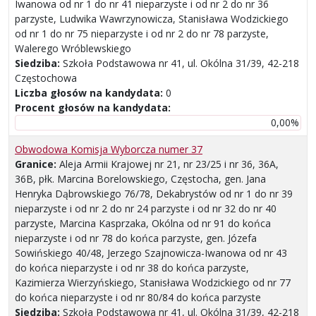
Iwanowa od nr 1 do nr 41 nieparzyste i od nr 2 do nr 36
parzyste, Ludwika Wawrzynowicza, Stanisława Wodzickiego
od nr 1 do nr 75 nieparzyste i od nr 2 do nr 78 parzyste,
Walerego Wróblewskiego
Siedziba:
Szkoła Podstawowa nr 41, ul. Okólna 31/39, 42-218
Częstochowa
Liczba głosów na kandydata:
0
Procent głosów na kandydata:
0,00%
Obwodowa Komisja Wyborcza numer 37
Granice:
Aleja Armii Krajowej nr 21, nr 23/25 i nr 36, 36A,
36B, płk. Marcina Borelowskiego, Częstocha, gen. Jana
Henryka Dąbrowskiego 76/78, Dekabrystów od nr 1 do nr 39
nieparzyste i od nr 2 do nr 24 parzyste i od nr 32 do nr 40
parzyste, Marcina Kasprzaka, Okólna od nr 91 do końca
nieparzyste i od nr 78 do końca parzyste, gen. Józefa
Sowińskiego 40/48, Jerzego Szajnowicza-Iwanowa od nr 43
do końca nieparzyste i od nr 38 do końca parzyste,
Kazimierza Wierzyńskiego, Stanisława Wodzickiego od nr 77
do końca nieparzyste i od nr 80/84 do końca parzyste
Siedziba:
Szkoła Podstawowa nr 41, ul. Okólna 31/39, 42-218