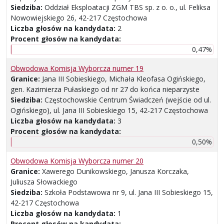
Siedziba:
Oddział Eksploatacji ZGM TBS sp. z o. o., ul. Feliksa
Nowowiejskiego 26, 42-217 Częstochowa
Liczba głosów na kandydata:
2
Procent głosów na kandydata:
0,47%
Obwodowa Komisja Wyborcza numer 19
Granice:
Jana III Sobieskiego, Michała Kleofasa Ogińskiego,
gen. Kazimierza Pułaskiego od nr 27 do końca nieparzyste
Siedziba:
Częstochowskie Centrum Świadczeń (wejście od ul.
Ogińskiego), ul. Jana III Sobieskiego 15, 42-217 Częstochowa
Liczba głosów na kandydata:
3
Procent głosów na kandydata:
0,50%
Obwodowa Komisja Wyborcza numer 20
Granice:
Xawerego Dunikowskiego, Janusza Korczaka,
Juliusza Słowackiego
Siedziba:
Szkoła Podstawowa nr 9, ul. Jana III Sobieskiego 15,
42-217 Częstochowa
Liczba głosów na kandydata:
1
Procent głosów na kandydata: