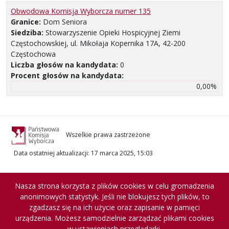
Obwodowa Komisja Wyborcza numer 135
Granice:
Dom Seniora
Siedziba:
Stowarzyszenie Opieki Hospicyjnej Ziemi
Częstochowskiej, ul. Mikołaja Kopernika 17A, 42-200
Częstochowa
Liczba głosów na kandydata:
0
Procent głosów na kandydata:
0,00%
Wszelkie prawa zastrzeżone
Data ostatniej aktualizacji
:
17 marca 2025, 15:03
Nasza strona korzysta z plików cookies w celu gromadzenia
anonimowych statystyk. Jeśli nie blokujesz tych plików, to
zgadzasz się na ich użycie oraz zapisanie w pamięci
urządzenia. Możesz samodzielnie zarządzać plikami cookies
w ustawieniach przeglądarki.