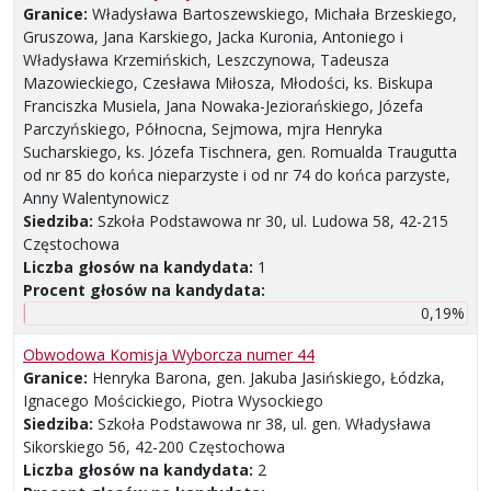
Granice:
Władysława Bartoszewskiego, Michała Brzeskiego,
Gruszowa, Jana Karskiego, Jacka Kuronia, Antoniego i
Władysława Krzemińskich, Leszczynowa, Tadeusza
Mazowieckiego, Czesława Miłosza, Młodości, ks. Biskupa
Franciszka Musiela, Jana Nowaka-Jeziorańskiego, Józefa
Parczyńskiego, Północna, Sejmowa, mjra Henryka
Sucharskiego, ks. Józefa Tischnera, gen. Romualda Traugutta
od nr 85 do końca nieparzyste i od nr 74 do końca parzyste,
Anny Walentynowicz
Siedziba:
Szkoła Podstawowa nr 30, ul. Ludowa 58, 42-215
Częstochowa
Liczba głosów na kandydata:
1
Procent głosów na kandydata:
0,19%
Obwodowa Komisja Wyborcza numer 44
Granice:
Henryka Barona, gen. Jakuba Jasińskiego, Łódzka,
Ignacego Mościckiego, Piotra Wysockiego
Siedziba:
Szkoła Podstawowa nr 38, ul. gen. Władysława
Sikorskiego 56, 42-200 Częstochowa
Liczba głosów na kandydata:
2