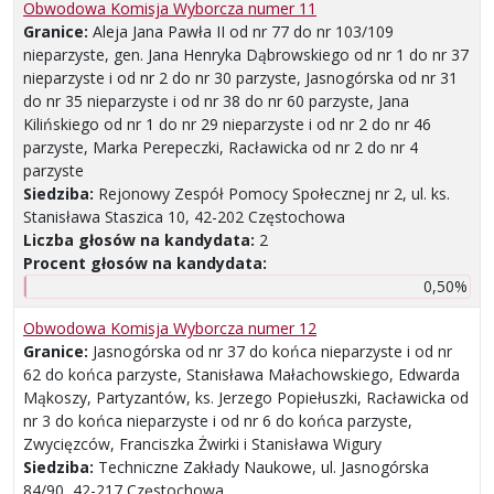
Obwodowa Komisja Wyborcza numer 11
Granice:
Aleja Jana Pawła II od nr 77 do nr 103/109
nieparzyste, gen. Jana Henryka Dąbrowskiego od nr 1 do nr 37
nieparzyste i od nr 2 do nr 30 parzyste, Jasnogórska od nr 31
do nr 35 nieparzyste i od nr 38 do nr 60 parzyste, Jana
Kilińskiego od nr 1 do nr 29 nieparzyste i od nr 2 do nr 46
parzyste, Marka Perepeczki, Racławicka od nr 2 do nr 4
parzyste
Siedziba:
Rejonowy Zespół Pomocy Społecznej nr 2, ul. ks.
Stanisława Staszica 10, 42-202 Częstochowa
Liczba głosów na kandydata:
2
Procent głosów na kandydata:
0,50%
Obwodowa Komisja Wyborcza numer 12
Granice:
Jasnogórska od nr 37 do końca nieparzyste i od nr
62 do końca parzyste, Stanisława Małachowskiego, Edwarda
Mąkoszy, Partyzantów, ks. Jerzego Popiełuszki, Racławicka od
nr 3 do końca nieparzyste i od nr 6 do końca parzyste,
Zwycięzców, Franciszka Żwirki i Stanisława Wigury
Siedziba:
Techniczne Zakłady Naukowe, ul. Jasnogórska
84/90, 42-217 Częstochowa