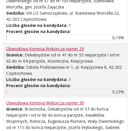
Dwernickiego od nr 51 do nr 109 nieparzyste, Stanisława
Worcella, gen. Józefa Zajączka
Siedziba:
VIII LO Samorządowe, ul. Stanisława Worcella 22,
42-202 Częstochowa
Liczba głosów na kandydata:
1
Procent głosów na kandydata:
0,19%
Obwodowa Komisja Wyborcza numer 29
Granice:
Dekabrystów od nr 41 do nr 55 nieparzyste i od nr
42 do nr 64 parzyste, Kosmiczna, Księżycowa
Siedziba:
Szkoła Podstawowa nr 1, ul. Księżycowa 6, 42-202
Częstochowa
Liczba głosów na kandydata:
1
Procent głosów na kandydata:
0,23%
Obwodowa Komisja Wyborcza numer 30
Granice:
Brzeźnicka, Dekabrystów od nr 57 do końca
nieparzyste i od nr 66 do końca parzyste, Inwalidów
Wojennych, Rolnicza, Eugeniusza Romera, Wały Dwernickiego
od nr 111 do końca nieparzyste, Józefa Wybickiego, Gabrieli