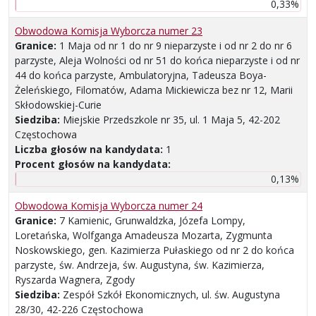
0,33%
Obwodowa Komisja Wyborcza numer 23
Granice:
1 Maja od nr 1 do nr 9 nieparzyste i od nr 2 do nr 6
parzyste, Aleja Wolności od nr 51 do końca nieparzyste i od nr
44 do końca parzyste, Ambulatoryjna, Tadeusza Boya-
Żeleńskiego, Filomatów, Adama Mickiewicza bez nr 12, Marii
Skłodowskiej-Curie
Siedziba:
Miejskie Przedszkole nr 35, ul. 1 Maja 5, 42-202
Częstochowa
Liczba głosów na kandydata:
1
Procent głosów na kandydata:
0,13%
Obwodowa Komisja Wyborcza numer 24
Granice:
7 Kamienic, Grunwaldzka, Józefa Lompy,
Loretańska, Wolfganga Amadeusza Mozarta, Zygmunta
Noskowskiego, gen. Kazimierza Pułaskiego od nr 2 do końca
parzyste, św. Andrzeja, św. Augustyna, św. Kazimierza,
Ryszarda Wagnera, Zgody
Siedziba:
Zespół Szkół Ekonomicznych, ul. św. Augustyna
28/30, 42-226 Częstochowa