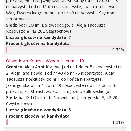
parzyste, Aleja Najświętszej Maryi Panny od nr 17 do nr 43
nieparzyste i od nr 16 do nr 44 parzyste, Joachima Lelewela,
Wały Dwernickiego od nr 1 do nr 49 nieparzyste, Szymona
Zimorowicza
Siedziba:
I LO im. J. Słowackiego, al. Aleja Tadeusza
Kościuszki 8, 42-202 Częstochowa
Liczba głosów na kandydata:
2
Procent głosów na kandydata:
0,52%
Obwodowa Komisja Wyborcza numer 10
Granice:
Aleja Armii Krajowej od nr 1 do nr 5 nieparzyste i nr
2, Aleja Jana Pawła II od nr 43 do nr 75 nieparzyste, Aleja
Tadeusza Kościuszki od nr 1 do końca nieparzyste,
Jasnogórska od nr 1 do nr 29 nieparzyste i od nr 2 do nr 36
parzyste, ks. Stanisława Staszica, Józefa Sułkowskiego
Siedziba:
IX LO im. C. K. Norwida, ul. Jasnogórska 8, 42-202
Częstochowa
Liczba głosów na kandydata:
5
Procent głosów na kandydata:
1,01%