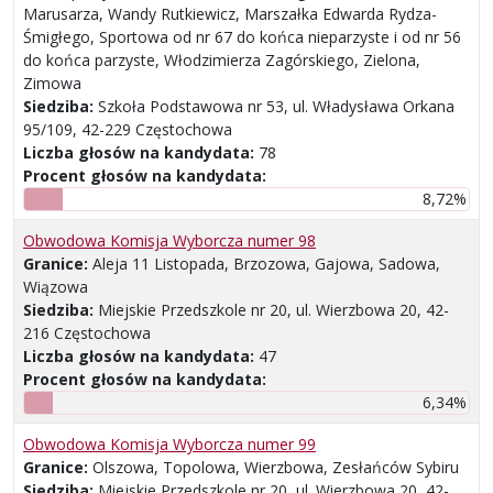
Marusarza, Wandy Rutkiewicz, Marszałka Edwarda Rydza-
Śmigłego, Sportowa od nr 67 do końca nieparzyste i od nr 56
do końca parzyste, Włodzimierza Zagórskiego, Zielona,
Zimowa
Siedziba:
Szkoła Podstawowa nr 53, ul. Władysława Orkana
95/109, 42-229 Częstochowa
Liczba głosów na kandydata:
78
Procent głosów na kandydata:
8,72%
Obwodowa Komisja Wyborcza numer 98
Granice:
Aleja 11 Listopada, Brzozowa, Gajowa, Sadowa,
Wiązowa
Siedziba:
Miejskie Przedszkole nr 20, ul. Wierzbowa 20, 42-
216 Częstochowa
Liczba głosów na kandydata:
47
Procent głosów na kandydata:
6,34%
Obwodowa Komisja Wyborcza numer 99
Granice:
Olszowa, Topolowa, Wierzbowa, Zesłańców Sybiru
Siedziba:
Miejskie Przedszkole nr 20, ul. Wierzbowa 20, 42-