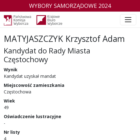
WYBORY SAMORZĄDOWE 2024
MATYJASZCZYK Krzysztof Adam
Kandydat do Rady Miasta
Częstochowy
w wyborach samorządowych w 2024 r.
Wynik
Kandydat uzyskał mandat
Miejscowość zamieszkania
Częstochowa
Wiek
49
Oświadczenie lustracyjne
-
Nr listy
4