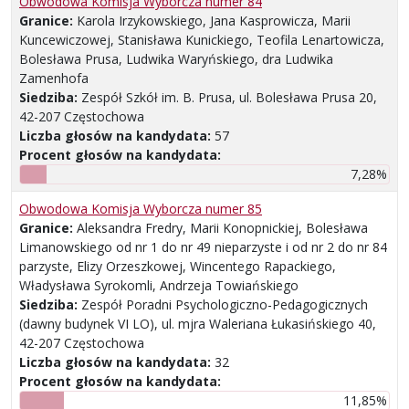
Obwodowa Komisja Wyborcza numer 84
Granice:
Karola Irzykowskiego, Jana Kasprowicza, Marii
Kuncewiczowej, Stanisława Kunickiego, Teofila Lenartowicza,
Bolesława Prusa, Ludwika Waryńskiego, dra Ludwika
Zamenhofa
Siedziba:
Zespół Szkół im. B. Prusa, ul. Bolesława Prusa 20,
42-207 Częstochowa
Liczba głosów na kandydata:
57
Procent głosów na kandydata:
7,28%
Obwodowa Komisja Wyborcza numer 85
Granice:
Aleksandra Fredry, Marii Konopnickiej, Bolesława
Limanowskiego od nr 1 do nr 49 nieparzyste i od nr 2 do nr 84
parzyste, Elizy Orzeszkowej, Wincentego Rapackiego,
Władysława Syrokomli, Andrzeja Towiańskiego
Siedziba:
Zespół Poradni Psychologiczno-Pedagogicznych
(dawny budynek VI LO), ul. mjra Waleriana Łukasińskiego 40,
42-207 Częstochowa
Liczba głosów na kandydata:
32
Procent głosów na kandydata:
11,85%