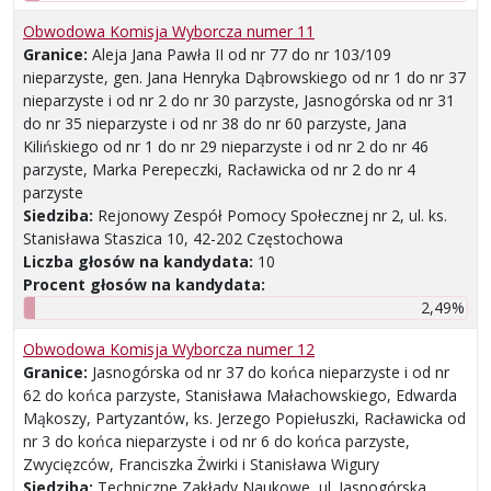
Obwodowa Komisja Wyborcza numer 11
Granice:
Aleja Jana Pawła II od nr 77 do nr 103/109
nieparzyste, gen. Jana Henryka Dąbrowskiego od nr 1 do nr 37
nieparzyste i od nr 2 do nr 30 parzyste, Jasnogórska od nr 31
do nr 35 nieparzyste i od nr 38 do nr 60 parzyste, Jana
Kilińskiego od nr 1 do nr 29 nieparzyste i od nr 2 do nr 46
parzyste, Marka Perepeczki, Racławicka od nr 2 do nr 4
parzyste
Siedziba:
Rejonowy Zespół Pomocy Społecznej nr 2, ul. ks.
Stanisława Staszica 10, 42-202 Częstochowa
Liczba głosów na kandydata:
10
Procent głosów na kandydata:
2,49%
Obwodowa Komisja Wyborcza numer 12
Granice:
Jasnogórska od nr 37 do końca nieparzyste i od nr
62 do końca parzyste, Stanisława Małachowskiego, Edwarda
Mąkoszy, Partyzantów, ks. Jerzego Popiełuszki, Racławicka od
nr 3 do końca nieparzyste i od nr 6 do końca parzyste,
Zwycięzców, Franciszka Żwirki i Stanisława Wigury
Siedziba:
Techniczne Zakłady Naukowe, ul. Jasnogórska