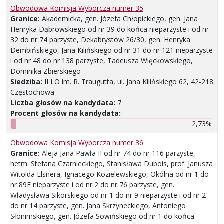
Obwodowa Komisja Wyborcza numer 35
Granice:
Akademicka, gen. Józefa Chłopickiego, gen. Jana
Henryka Dąbrowskiego od nr 39 do końca nieparzyste i od nr
32 do nr 74 parzyste, Dekabrystów 26/30, gen. Henryka
Dembińskiego, Jana Kilińskiego od nr 31 do nr 121 nieparzyste
i od nr 48 do nr 138 parzyste, Tadeusza Więckowskiego,
Dominika Zbierskiego
Siedziba:
II LO im. R. Traugutta, ul. Jana Kilińskiego 62, 42-218
Częstochowa
Liczba głosów na kandydata:
7
Procent głosów na kandydata:
2,73%
Obwodowa Komisja Wyborcza numer 36
Granice:
Aleja Jana Pawła II od nr 74 do nr 116 parzyste,
hetm. Stefana Czarnieckiego, Stanisława Dubois, prof. Janusza
Witolda Elsnera, Ignacego Kozielewskiego, Okólna od nr 1 do
nr 89F nieparzyste i od nr 2 do nr 76 parzyste, gen.
Władysława Sikorskiego od nr 1 do nr 9 nieparzyste i od nr 2
do nr 14 parzyste, gen. Jana Skrzyneckiego, Antoniego
Słonimskiego, gen. Józefa Sowińskiego od nr 1 do końca