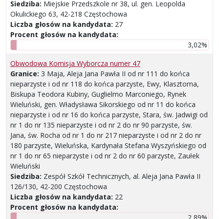
Siedziba:
Miejskie Przedszkole nr 38, ul. gen. Leopolda
Okulickiego 63, 42-218 Częstochowa
Liczba głosów na kandydata:
27
Procent głosów na kandydata:
3,02%
Obwodowa Komisja Wyborcza numer 47
Granice:
3 Maja, Aleja Jana Pawła II od nr 111 do końca
nieparzyste i od nr 118 do końca parzyste, Ewy, Klasztorna,
Biskupa Teodora Kubiny, Guglielmo Marconiego, Rynek
Wieluński, gen. Władysława Sikorskiego od nr 11 do końca
nieparzyste i od nr 16 do końca parzyste, Stara, św. Jadwigi od
nr 1 do nr 135 nieparzyste i od nr 2 do nr 90 parzyste, św.
Jana, św. Rocha od nr 1 do nr 217 nieparzyste i od nr 2 do nr
180 parzyste, Wieluńska, Kardynała Stefana Wyszyńskiego od
nr 1 do nr 65 nieparzyste i od nr 2 do nr 60 parzyste, Zaułek
Wieluński
Siedziba:
Zespół Szkół Technicznych, al. Aleja Jana Pawła II
126/130, 42-200 Częstochowa
Liczba głosów na kandydata:
22
Procent głosów na kandydata:
2,89%