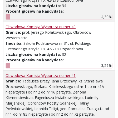
Czerwonego Krzyża 16, 42-218 Częstochowa
Liczba głosów na kandydata:
34
Procent głosów na kandydata:
4,30%
Obwodowa Komisja Wyborcza numer 40
Granice:
prof. Jerzego Kołakowskiego, Obrońców
Westerplatte
Siedziba:
Szkoła Podstawowa nr 31, ul. Polskiego
Czerwonego Krzyża 18, 42-218 Częstochowa
Liczba głosów na kandydata:
32
Procent głosów na kandydata:
3,59%
Obwodowa Komisja Wyborcza numer 41
Granice:
Tadeusza Brezy, Jana Brzechwy, ks. Stanisława
Grochowskiego, Stefana Kisielewskiego od nr 1 do nr 41A
nieparzyste i od nr 2 do nr 16 parzyste, Zenona
Klemensiewicza, Eugeniusza Kwiatkowskiego, Ludmiły
Marjańskiej, Obrońców Poczty Gdańskiej, Haliny
Poświatowskiej, Leonida Teligi, gen. Romualda Traugutta od
nr 1 do nr 83 nieparzyste i od nr 2 do nr 72 parzyste,