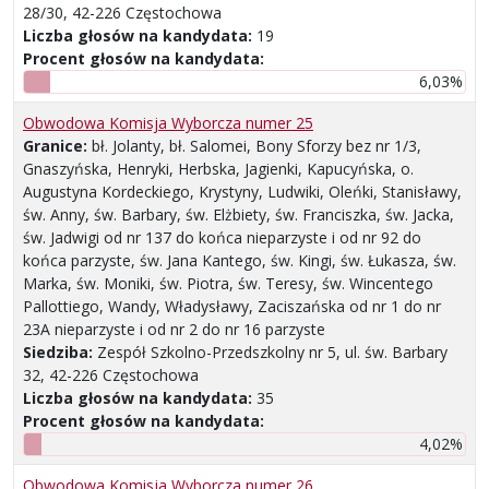
28/30, 42-226 Częstochowa
Liczba głosów na kandydata:
19
Procent głosów na kandydata:
6,03%
Obwodowa Komisja Wyborcza numer 25
Granice:
bł. Jolanty, bł. Salomei, Bony Sforzy bez nr 1/3,
Gnaszyńska, Henryki, Herbska, Jagienki, Kapucyńska, o.
Augustyna Kordeckiego, Krystyny, Ludwiki, Oleńki, Stanisławy,
św. Anny, św. Barbary, św. Elżbiety, św. Franciszka, św. Jacka,
św. Jadwigi od nr 137 do końca nieparzyste i od nr 92 do
końca parzyste, św. Jana Kantego, św. Kingi, św. Łukasza, św.
Marka, św. Moniki, św. Piotra, św. Teresy, św. Wincentego
Pallottiego, Wandy, Władysławy, Zaciszańska od nr 1 do nr
23A nieparzyste i od nr 2 do nr 16 parzyste
Siedziba:
Zespół Szkolno-Przedszkolny nr 5, ul. św. Barbary
32, 42-226 Częstochowa
Liczba głosów na kandydata:
35
Procent głosów na kandydata:
4,02%
Obwodowa Komisja Wyborcza numer 26