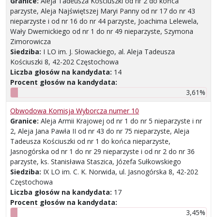
Granice:
Aleja Tadeusza Kościuszki od nr 2 do końca
parzyste, Aleja Najświętszej Maryi Panny od nr 17 do nr 43
nieparzyste i od nr 16 do nr 44 parzyste, Joachima Lelewela,
Wały Dwernickiego od nr 1 do nr 49 nieparzyste, Szymona
Zimorowicza
Siedziba:
I LO im. J. Słowackiego, al. Aleja Tadeusza
Kościuszki 8, 42-202 Częstochowa
Liczba głosów na kandydata:
14
Procent głosów na kandydata:
3,61%
Obwodowa Komisja Wyborcza numer 10
Granice:
Aleja Armii Krajowej od nr 1 do nr 5 nieparzyste i nr
2, Aleja Jana Pawła II od nr 43 do nr 75 nieparzyste, Aleja
Tadeusza Kościuszki od nr 1 do końca nieparzyste,
Jasnogórska od nr 1 do nr 29 nieparzyste i od nr 2 do nr 36
parzyste, ks. Stanisława Staszica, Józefa Sułkowskiego
Siedziba:
IX LO im. C. K. Norwida, ul. Jasnogórska 8, 42-202
Częstochowa
Liczba głosów na kandydata:
17
Procent głosów na kandydata:
3,45%