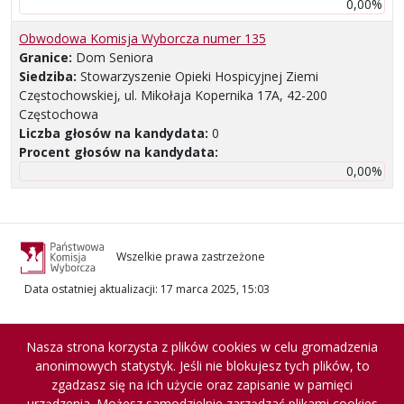
0,00%
Obwodowa Komisja Wyborcza numer 135
Granice:
Dom Seniora
Siedziba:
Stowarzyszenie Opieki Hospicyjnej Ziemi
Częstochowskiej, ul. Mikołaja Kopernika 17A, 42-200
Częstochowa
Liczba głosów na kandydata:
0
Procent głosów na kandydata:
0,00%
Wszelkie prawa zastrzeżone
Data ostatniej aktualizacji
:
17 marca 2025, 15:03
Nasza strona korzysta z plików cookies w celu gromadzenia
anonimowych statystyk. Jeśli nie blokujesz tych plików, to
zgadzasz się na ich użycie oraz zapisanie w pamięci
urządzenia. Możesz samodzielnie zarządzać plikami cookies