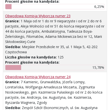
Procent głosów na kandydata:
6,25%
Obwodowa Komisja Wyborcza numer 23
Granice:
1 Maja od nr 1 do nr 9 nieparzyste i od nr 2 do nr 6
parzyste, Aleja Wolności od nr 51 do końca nieparzyste i od nr
44 do końca parzyste, Ambulatoryjna, Tadeusza Boya-
Żeleńskiego, Filomatów, Adama Mickiewicza bez nr 12, Marii
Skłodowskiej-Curie
Siedziba:
Miejskie Przedszkole nr 35, ul. 1 Maja 5, 42-202
Częstochowa
Liczba głosów na kandydata:
125
Procent głosów na kandydata:
15,78%
Obwodowa Komisja Wyborcza numer 24
Granice:
7 Kamienic, Grunwaldzka, Józefa Lompy,
Loretańska, Wolfganga Amadeusza Mozarta, Zygmunta
Noskowskiego, gen. Kazimierza Pułaskiego od nr 2 do końca
parzyste, św. Andrzeja, św. Augustyna, św. Kazimierza,
Ryszarda Wagnera, Zgody
Siedziba:
Zespół Szkół Ekonomicznych, ul. św. Augustyna