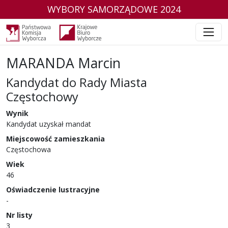
WYBORY SAMORZĄDOWE 2024
MARANDA Marcin
Kandydat do Rady Miasta
Częstochowy
w wyborach samorządowych w 2024 r.
Wynik
Kandydat uzyskał mandat
Miejscowość zamieszkania
Częstochowa
Wiek
46
Oświadczenie lustracyjne
-
Nr listy
3