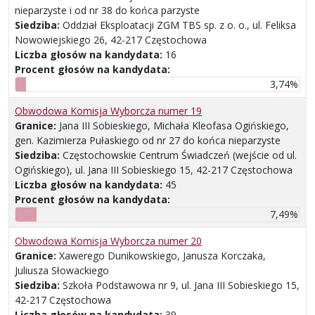
nieparzyste i od nr 38 do końca parzyste
Siedziba:
Oddział Eksploatacji ZGM TBS sp. z o. o., ul. Feliksa
Nowowiejskiego 26, 42-217 Częstochowa
Liczba głosów na kandydata:
16
Procent głosów na kandydata:
3,74%
Obwodowa Komisja Wyborcza numer 19
Granice:
Jana III Sobieskiego, Michała Kleofasa Ogińskiego,
gen. Kazimierza Pułaskiego od nr 27 do końca nieparzyste
Siedziba:
Częstochowskie Centrum Świadczeń (wejście od ul.
Ogińskiego), ul. Jana III Sobieskiego 15, 42-217 Częstochowa
Liczba głosów na kandydata:
45
Procent głosów na kandydata:
7,49%
Obwodowa Komisja Wyborcza numer 20
Granice:
Xawerego Dunikowskiego, Janusza Korczaka,
Juliusza Słowackiego
Siedziba:
Szkoła Podstawowa nr 9, ul. Jana III Sobieskiego 15,
42-217 Częstochowa
Liczba głosów na kandydata:
39