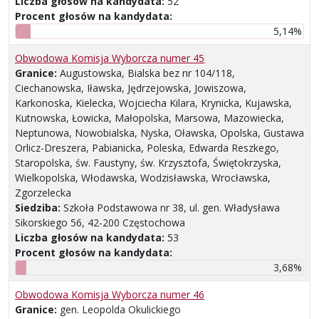
Liczba głosów na kandydata:
52
Procent głosów na kandydata:
5,14%
Obwodowa Komisja Wyborcza numer 45
Granice:
Augustowska, Bialska bez nr 104/118,
Ciechanowska, Iławska, Jędrzejowska, Jowiszowa,
Karkonoska, Kielecka, Wojciecha Kilara, Krynicka, Kujawska,
Kutnowska, Łowicka, Małopolska, Marsowa, Mazowiecka,
Neptunowa, Nowobialska, Nyska, Oławska, Opolska, Gustawa
Orlicz-Dreszera, Pabianicka, Poleska, Edwarda Reszkego,
Staropolska, św. Faustyny, św. Krzysztofa, Świętokrzyska,
Wielkopolska, Włodawska, Wodzisławska, Wrocławska,
Zgorzelecka
Siedziba:
Szkoła Podstawowa nr 38, ul. gen. Władysława
Sikorskiego 56, 42-200 Częstochowa
Liczba głosów na kandydata:
53
Procent głosów na kandydata:
3,68%
Obwodowa Komisja Wyborcza numer 46
Granice:
gen. Leopolda Okulickiego