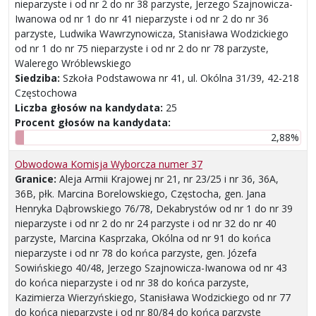
nieparzyste i od nr 2 do nr 38 parzyste, Jerzego Szajnowicza-
Iwanowa od nr 1 do nr 41 nieparzyste i od nr 2 do nr 36
parzyste, Ludwika Wawrzynowicza, Stanisława Wodzickiego
od nr 1 do nr 75 nieparzyste i od nr 2 do nr 78 parzyste,
Walerego Wróblewskiego
Siedziba:
Szkoła Podstawowa nr 41, ul. Okólna 31/39, 42-218
Częstochowa
Liczba głosów na kandydata:
25
Procent głosów na kandydata:
2,88%
Obwodowa Komisja Wyborcza numer 37
Granice:
Aleja Armii Krajowej nr 21, nr 23/25 i nr 36, 36A,
36B, płk. Marcina Borelowskiego, Częstocha, gen. Jana
Henryka Dąbrowskiego 76/78, Dekabrystów od nr 1 do nr 39
nieparzyste i od nr 2 do nr 24 parzyste i od nr 32 do nr 40
parzyste, Marcina Kasprzaka, Okólna od nr 91 do końca
nieparzyste i od nr 78 do końca parzyste, gen. Józefa
Sowińskiego 40/48, Jerzego Szajnowicza-Iwanowa od nr 43
do końca nieparzyste i od nr 38 do końca parzyste,
Kazimierza Wierzyńskiego, Stanisława Wodzickiego od nr 77
do końca nieparzyste i od nr 80/84 do końca parzyste