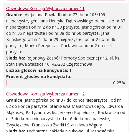
Obwodowa Komisja Wyborcza numer 11
Granice:
Aleja Jana Pawła II od nr 77 do nr 103/109
nieparzyste, gen. Jana Henryka Dąbrowskiego od nr 1 do nr 37
nieparzyste i od nr 2 do nr 30 parzyste, Jasnogórska od nr 31
do nr 35 nieparzyste i od nr 38 do nr 60 parzyste, Jana
Kilińskiego od nr 1 do nr 29 nieparzyste i od nr 2 do nr 46
parzyste, Marka Perepeczki, Racławicka od nr 2 do nr 4
parzyste
Siedziba:
Rejonowy Zespół Pomocy Społecznej nr 2, ul. ks.
Stanisława Staszica 10, 42-202 Częstochowa
Liczba głosów na kandydata:
1
Procent głosów na kandydata:
0,25%
Obwodowa Komisja Wyborcza numer 12
Granice:
Jasnogórska od nr 37 do końca nieparzyste i od nr
62 do końca parzyste, Stanisława Małachowskiego, Edwarda
Mąkoszy, Partyzantów, ks. Jerzego Popiełuszki, Racławicka od
nr 3 do końca nieparzyste i od nr 6 do końca parzyste,
Zwycięzców, Franciszka Żwirki i Stanisława Wigury
Siedziba:
Techniczne Zakłady Naukowe, ul. Jasnogórska