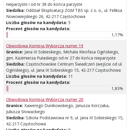
nieparzyste i od nr 38 do końca parzyste
Siedziba:
Oddział Eksploatacji ZGM TBS sp. z o. o., ul. Feliksa
Nowowiejskiego 26, 42-217 Częstochowa
Liczba głosów na kandydata:
5
Procent głosów na kandydata:
1,17%
Obwodowa Komisja Wyborcza numer 19
Granice:
Jana III Sobieskiego, Michała Kleofasa Ogińskiego,
gen. Kazimierza Pułaskiego od nr 27 do końca nieparzyste
Siedziba:
Częstochowskie Centrum Świadczeń (wejście od ul.
Ogińskiego), ul. Jana III Sobieskiego 15, 42-217 Częstochowa
Liczba głosów na kandydata:
11
Procent głosów na kandydata:
1,83%
Obwodowa Komisja Wyborcza numer 20
Granice:
Xawerego Dunikowskiego, Janusza Korczaka,
Juliusza Słowackiego
Siedziba:
Szkoła Podstawowa nr 9, ul. Jana III Sobieskiego 15,
42-217 Częstochowa
Liczba głosów na kandydata:
9