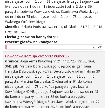
nieparzyste i od nr 2 do nr 38 parzyste, Jerzego Szajnowicza-
Iwanowa od nr 1 do nr 41 nieparzyste i od nr 2 do nr 36
parzyste, Ludwika Wawrzynowicza, Stanisława Wodzickiego
od nr 1 do nr 75 nieparzyste i od nr 2 do nr 78 parzyste,
Walerego Wróblewskiego
Siedziba:
Szkoła Podstawowa nr 41, ul. Okólna 31/39, 42-218
Częstochowa
Liczba głosów na kandydata:
18
Procent głosów na kandydata:
2,07%
Obwodowa Komisja Wyborcza numer 37
Granice:
Aleja Armii Krajowej nr 21, nr 23/25 i nr 36, 36A,
36B, płk. Marcina Borelowskiego, Częstocha, gen. Jana
Henryka Dąbrowskiego 76/78, Dekabrystów od nr 1 do nr 39
nieparzyste i od nr 2 do nr 24 parzyste i od nr 32 do nr 40
parzyste, Marcina Kasprzaka, Okólna od nr 91 do końca
nieparzyste i od nr 78 do końca parzyste, gen. Józefa
Sowińskiego 40/48, Jerzego Szajnowicza-Iwanowa od nr 43
do końca nieparzyste i od nr 38 do końca parzyste,
Kazimierza Wierzyńskiego, Stanisława Wodzickiego od nr 77
do końca nieparzyste i od nr 80/84 do końca parzyste