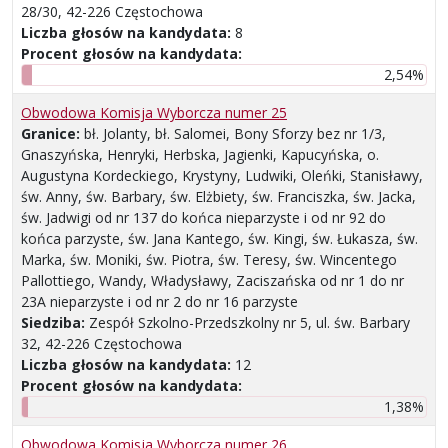
28/30, 42-226 Częstochowa
Liczba głosów na kandydata:
8
Procent głosów na kandydata:
2,54%
Obwodowa Komisja Wyborcza numer 25
Granice:
bł. Jolanty, bł. Salomei, Bony Sforzy bez nr 1/3,
Gnaszyńska, Henryki, Herbska, Jagienki, Kapucyńska, o.
Augustyna Kordeckiego, Krystyny, Ludwiki, Oleńki, Stanisławy,
św. Anny, św. Barbary, św. Elżbiety, św. Franciszka, św. Jacka,
św. Jadwigi od nr 137 do końca nieparzyste i od nr 92 do
końca parzyste, św. Jana Kantego, św. Kingi, św. Łukasza, św.
Marka, św. Moniki, św. Piotra, św. Teresy, św. Wincentego
Pallottiego, Wandy, Władysławy, Zaciszańska od nr 1 do nr
23A nieparzyste i od nr 2 do nr 16 parzyste
Siedziba:
Zespół Szkolno-Przedszkolny nr 5, ul. św. Barbary
32, 42-226 Częstochowa
Liczba głosów na kandydata:
12
Procent głosów na kandydata:
1,38%
Obwodowa Komisja Wyborcza numer 26