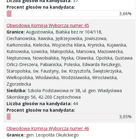
Liczba głosów na kandydata:
37
Procent głosów na kandydata:
3,66%
Obwodowa Komisja Wyborcza numer 45
Granice:
Augustowska, Bialska bez nr 104/118,
Ciechanowska, Iławska, Jędrzejowska, Jowiszowa,
Karkonoska, Kielecka, Wojciecha Kilara, Krynicka, Kujawska,
Kutnowska, Łowicka, Małopolska, Marsowa, Mazowiecka,
Neptunowa, Nowobialska, Nyska, Oławska, Opolska, Gustawa
Orlicz-Dreszera, Pabianicka, Poleska, Edwarda Reszkego,
Staropolska, św. Faustyny, św. Krzysztofa, Świętokrzyska,
Wielkopolska, Włodawska, Wodzisławska, Wrocławska,
Zgorzelecka
Siedziba:
Szkoła Podstawowa nr 38, ul. gen. Władysława
Sikorskiego 56, 42-200 Częstochowa
Liczba głosów na kandydata:
44
Procent głosów na kandydata:
3,05%
Obwodowa Komisja Wyborcza numer 46
Granice:
gen. Leopolda Okulickiego