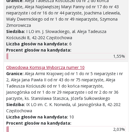
Granice:
Aleja Tadeusza Kościuszki od nr 2 do końca
parzyste, Aleja Najświętszej Maryi Panny od nr 17 do nr 43
nieparzyste i od nr 16 do nr 44 parzyste, Joachima Lelewela,
Wały Dwernickiego od nr 1 do nr 49 nieparzyste, Szymona
Zimorowicza
Siedziba:
I LO im. J. Słowackiego, al. Aleja Tadeusza
Kościuszki 8, 42-202 Częstochowa
Liczba głosów na kandydata:
6
Procent głosów na kandydata:
1,55%
Obwodowa Komisja Wyborcza numer 10
Granice:
Aleja Armii Krajowej od nr 1 do nr 5 nieparzyste i nr
2, Aleja Jana Pawła II od nr 43 do nr 75 nieparzyste, Aleja
Tadeusza Kościuszki od nr 1 do końca nieparzyste,
Jasnogórska od nr 1 do nr 29 nieparzyste i od nr 2 do nr 36
parzyste, ks. Stanisława Staszica, Józefa Sułkowskiego
Siedziba:
IX LO im. C. K. Norwida, ul. Jasnogórska 8, 42-202
Częstochowa
Liczba głosów na kandydata:
10
Procent głosów na kandydata:
2,03%