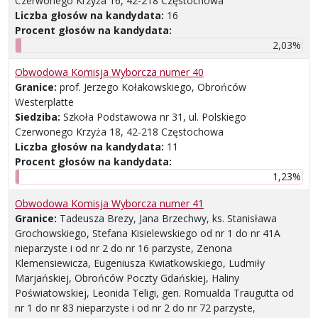
Czerwonego Krzyża 16, 42-218 Częstochowa
Liczba głosów na kandydata:
16
Procent głosów na kandydata:
2,03%
Obwodowa Komisja Wyborcza numer 40
Granice:
prof. Jerzego Kołakowskiego, Obrońców
Westerplatte
Siedziba:
Szkoła Podstawowa nr 31, ul. Polskiego
Czerwonego Krzyża 18, 42-218 Częstochowa
Liczba głosów na kandydata:
11
Procent głosów na kandydata:
1,23%
Obwodowa Komisja Wyborcza numer 41
Granice:
Tadeusza Brezy, Jana Brzechwy, ks. Stanisława
Grochowskiego, Stefana Kisielewskiego od nr 1 do nr 41A
nieparzyste i od nr 2 do nr 16 parzyste, Zenona
Klemensiewicza, Eugeniusza Kwiatkowskiego, Ludmiły
Marjańskiej, Obrońców Poczty Gdańskiej, Haliny
Poświatowskiej, Leonida Teligi, gen. Romualda Traugutta od
nr 1 do nr 83 nieparzyste i od nr 2 do nr 72 parzyste,