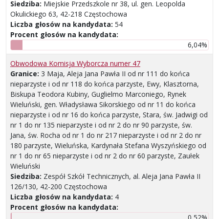
Siedziba:
Miejskie Przedszkole nr 38, ul. gen. Leopolda
Okulickiego 63, 42-218 Częstochowa
Liczba głosów na kandydata:
54
Procent głosów na kandydata:
6,04%
Obwodowa Komisja Wyborcza numer 47
Granice:
3 Maja, Aleja Jana Pawła II od nr 111 do końca
nieparzyste i od nr 118 do końca parzyste, Ewy, Klasztorna,
Biskupa Teodora Kubiny, Guglielmo Marconiego, Rynek
Wieluński, gen. Władysława Sikorskiego od nr 11 do końca
nieparzyste i od nr 16 do końca parzyste, Stara, św. Jadwigi od
nr 1 do nr 135 nieparzyste i od nr 2 do nr 90 parzyste, św.
Jana, św. Rocha od nr 1 do nr 217 nieparzyste i od nr 2 do nr
180 parzyste, Wieluńska, Kardynała Stefana Wyszyńskiego od
nr 1 do nr 65 nieparzyste i od nr 2 do nr 60 parzyste, Zaułek
Wieluński
Siedziba:
Zespół Szkół Technicznych, al. Aleja Jana Pawła II
126/130, 42-200 Częstochowa
Liczba głosów na kandydata:
4
Procent głosów na kandydata:
0,52%