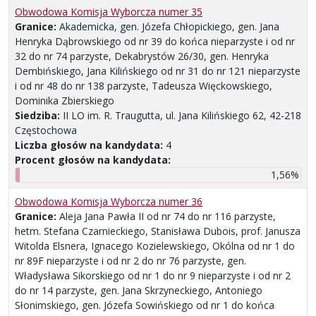
Obwodowa Komisja Wyborcza numer 35
Granice:
Akademicka, gen. Józefa Chłopickiego, gen. Jana
Henryka Dąbrowskiego od nr 39 do końca nieparzyste i od nr
32 do nr 74 parzyste, Dekabrystów 26/30, gen. Henryka
Dembińskiego, Jana Kilińskiego od nr 31 do nr 121 nieparzyste
i od nr 48 do nr 138 parzyste, Tadeusza Więckowskiego,
Dominika Zbierskiego
Siedziba:
II LO im. R. Traugutta, ul. Jana Kilińskiego 62, 42-218
Częstochowa
Liczba głosów na kandydata:
4
Procent głosów na kandydata:
1,56%
Obwodowa Komisja Wyborcza numer 36
Granice:
Aleja Jana Pawła II od nr 74 do nr 116 parzyste,
hetm. Stefana Czarnieckiego, Stanisława Dubois, prof. Janusza
Witolda Elsnera, Ignacego Kozielewskiego, Okólna od nr 1 do
nr 89F nieparzyste i od nr 2 do nr 76 parzyste, gen.
Władysława Sikorskiego od nr 1 do nr 9 nieparzyste i od nr 2
do nr 14 parzyste, gen. Jana Skrzyneckiego, Antoniego
Słonimskiego, gen. Józefa Sowińskiego od nr 1 do końca