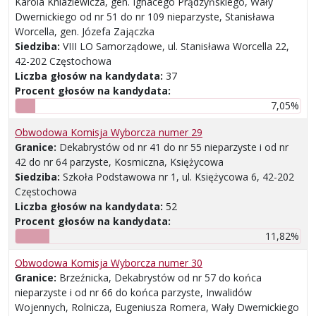
Karola Kniaziewicza, gen. Ignacego Prądzyńskiego, Wały
Dwernickiego od nr 51 do nr 109 nieparzyste, Stanisława
Worcella, gen. Józefa Zajączka
Siedziba:
VIII LO Samorządowe, ul. Stanisława Worcella 22,
42-202 Częstochowa
Liczba głosów na kandydata:
37
Procent głosów na kandydata:
7,05%
Obwodowa Komisja Wyborcza numer 29
Granice:
Dekabrystów od nr 41 do nr 55 nieparzyste i od nr
42 do nr 64 parzyste, Kosmiczna, Księżycowa
Siedziba:
Szkoła Podstawowa nr 1, ul. Księżycowa 6, 42-202
Częstochowa
Liczba głosów na kandydata:
52
Procent głosów na kandydata:
11,82%
Obwodowa Komisja Wyborcza numer 30
Granice:
Brzeźnicka, Dekabrystów od nr 57 do końca
nieparzyste i od nr 66 do końca parzyste, Inwalidów
Wojennych, Rolnicza, Eugeniusza Romera, Wały Dwernickiego