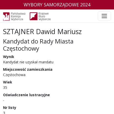
WYBORY SAMORZĄDOWE 2024
SZTAJNER Dawid Mariusz
Kandydat do Rady Miasta
Częstochowy
w wyborach samorządowych w 2024 r.
Wynik
Kandydat nie uzyskał mandatu
Miejscowość zamieszkania
Częstochowa
Wiek
35
Oświadczenie lustracyjne
-
Nr listy
3