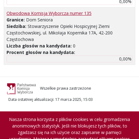
0,00%
Obwodowa Komisja Wyborcza numer 135
Granice:
Dom Seniora
Siedziba:
Stowarzyszenie Opieki Hospicyjnej Ziemi
Częstochowskiej, ul. Mikołaja Kopernika 17A, 42-200
Częstochowa
Liczba głosów na kandydata:
0
Procent głosów na kandydata:
0,00%
Wszelkie prawa zastrzeżone
Data ostatniej aktualizacji
:
17 marca 2025, 15:03
Nasza strona korzysta z plików cookies w celu gromadzenia
anonimowych statystyk. Jeśli nie blokujesz tych plików, to
zgadzasz się na ich użycie oraz zapisanie w pamięci
urządzenia. Możesz samodzielnie zarządzać plikami cookies