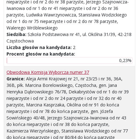
nieparzyste i od nr 2 do nr 38 parzyste, Jerzego Szajnowicza-
Iwanowa od nr 1 do nr 41 nieparzyste i od nr 2 do nr 36
parzyste, Ludwika Wawrzynowicza, Stanisława Wodzickiego
od nr 1 do nr 75 nieparzyste i od nr 2 do nr 78 parzyste,
Walerego Wróblewskiego
Siedziba:
Szkoła Podstawowa nr 41, ul. Okólna 31/39, 42-218
Częstochowa
Liczba głosów na kandydata:
2
Procent głosów na kandydata:
0,23%
Obwodowa Komisja Wyborcza numer 37
Granice:
Aleja Armii Krajowej nr 21, nr 23/25 i nr 36, 36A,
36B, płk. Marcina Borelowskiego, Częstocha, gen. Jana
Henryka Dąbrowskiego 76/78, Dekabrystów od nr 1 do nr 39
nieparzyste i od nr 2 do nr 24 parzyste i od nr 32 do nr 40
parzyste, Marcina Kasprzaka, Okólna od nr 91 do końca
nieparzyste i od nr 78 do końca parzyste, gen. Józefa
Sowińskiego 40/48, Jerzego Szajnowicza-Iwanowa od nr 43
do końca nieparzyste i od nr 38 do końca parzyste,
Kazimierza Wierzyńskiego, Stanisława Wodzickiego od nr 77
do końca nieparzyste i od nr 80/84 do końca parzyste