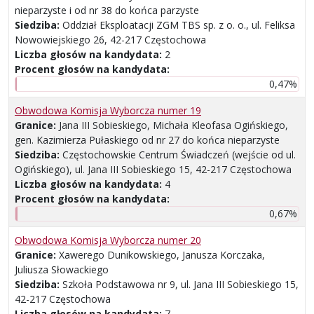
nieparzyste i od nr 38 do końca parzyste
Siedziba:
Oddział Eksploatacji ZGM TBS sp. z o. o., ul. Feliksa
Nowowiejskiego 26, 42-217 Częstochowa
Liczba głosów na kandydata:
2
Procent głosów na kandydata:
0,47%
Obwodowa Komisja Wyborcza numer 19
Granice:
Jana III Sobieskiego, Michała Kleofasa Ogińskiego,
gen. Kazimierza Pułaskiego od nr 27 do końca nieparzyste
Siedziba:
Częstochowskie Centrum Świadczeń (wejście od ul.
Ogińskiego), ul. Jana III Sobieskiego 15, 42-217 Częstochowa
Liczba głosów na kandydata:
4
Procent głosów na kandydata:
0,67%
Obwodowa Komisja Wyborcza numer 20
Granice:
Xawerego Dunikowskiego, Janusza Korczaka,
Juliusza Słowackiego
Siedziba:
Szkoła Podstawowa nr 9, ul. Jana III Sobieskiego 15,
42-217 Częstochowa
Liczba głosów na kandydata:
7