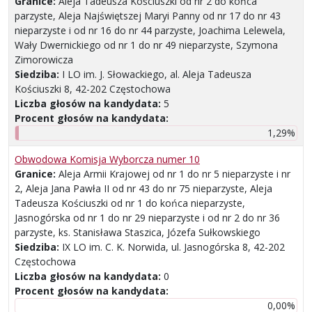
Granice:
Aleja Tadeusza Kościuszki od nr 2 do końca
parzyste, Aleja Najświętszej Maryi Panny od nr 17 do nr 43
nieparzyste i od nr 16 do nr 44 parzyste, Joachima Lelewela,
Wały Dwernickiego od nr 1 do nr 49 nieparzyste, Szymona
Zimorowicza
Siedziba:
I LO im. J. Słowackiego, al. Aleja Tadeusza
Kościuszki 8, 42-202 Częstochowa
Liczba głosów na kandydata:
5
Procent głosów na kandydata:
1,29%
Obwodowa Komisja Wyborcza numer 10
Granice:
Aleja Armii Krajowej od nr 1 do nr 5 nieparzyste i nr
2, Aleja Jana Pawła II od nr 43 do nr 75 nieparzyste, Aleja
Tadeusza Kościuszki od nr 1 do końca nieparzyste,
Jasnogórska od nr 1 do nr 29 nieparzyste i od nr 2 do nr 36
parzyste, ks. Stanisława Staszica, Józefa Sułkowskiego
Siedziba:
IX LO im. C. K. Norwida, ul. Jasnogórska 8, 42-202
Częstochowa
Liczba głosów na kandydata:
0
Procent głosów na kandydata:
0,00%