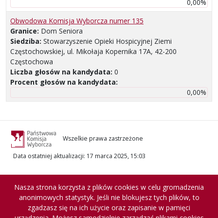
0,00%
Obwodowa Komisja Wyborcza numer 135
Granice:
Dom Seniora
Siedziba:
Stowarzyszenie Opieki Hospicyjnej Ziemi
Częstochowskiej, ul. Mikołaja Kopernika 17A, 42-200
Częstochowa
Liczba głosów na kandydata:
0
Procent głosów na kandydata:
0,00%
Wszelkie prawa zastrzeżone
Data ostatniej aktualizacji
:
17 marca 2025, 15:03
Nasza strona korzysta z plików cookies w celu gromadzenia
anonimowych statystyk. Jeśli nie blokujesz tych plików, to
zgadzasz się na ich użycie oraz zapisanie w pamięci
urządzenia. Możesz samodzielnie zarządzać plikami cookies