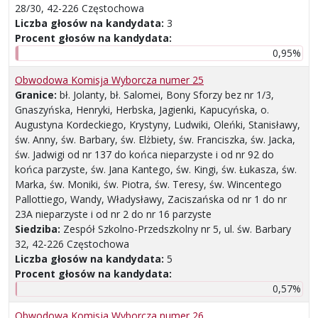
28/30, 42-226 Częstochowa
Liczba głosów na kandydata:
3
Procent głosów na kandydata:
0,95%
Obwodowa Komisja Wyborcza numer 25
Granice:
bł. Jolanty, bł. Salomei, Bony Sforzy bez nr 1/3,
Gnaszyńska, Henryki, Herbska, Jagienki, Kapucyńska, o.
Augustyna Kordeckiego, Krystyny, Ludwiki, Oleńki, Stanisławy,
św. Anny, św. Barbary, św. Elżbiety, św. Franciszka, św. Jacka,
św. Jadwigi od nr 137 do końca nieparzyste i od nr 92 do
końca parzyste, św. Jana Kantego, św. Kingi, św. Łukasza, św.
Marka, św. Moniki, św. Piotra, św. Teresy, św. Wincentego
Pallottiego, Wandy, Władysławy, Zaciszańska od nr 1 do nr
23A nieparzyste i od nr 2 do nr 16 parzyste
Siedziba:
Zespół Szkolno-Przedszkolny nr 5, ul. św. Barbary
32, 42-226 Częstochowa
Liczba głosów na kandydata:
5
Procent głosów na kandydata:
0,57%
Obwodowa Komisja Wyborcza numer 26