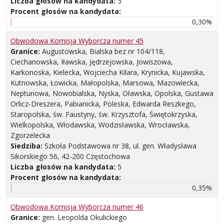
Liczba głosów na kandydata:
3
Procent głosów na kandydata:
0,30%
Obwodowa Komisja Wyborcza numer 45
Granice:
Augustowska, Bialska bez nr 104/118,
Ciechanowska, Iławska, Jędrzejowska, Jowiszowa,
Karkonoska, Kielecka, Wojciecha Kilara, Krynicka, Kujawska,
Kutnowska, Łowicka, Małopolska, Marsowa, Mazowiecka,
Neptunowa, Nowobialska, Nyska, Oławska, Opolska, Gustawa
Orlicz-Dreszera, Pabianicka, Poleska, Edwarda Reszkego,
Staropolska, św. Faustyny, św. Krzysztofa, Świętokrzyska,
Wielkopolska, Włodawska, Wodzisławska, Wrocławska,
Zgorzelecka
Siedziba:
Szkoła Podstawowa nr 38, ul. gen. Władysława
Sikorskiego 56, 42-200 Częstochowa
Liczba głosów na kandydata:
5
Procent głosów na kandydata:
0,35%
Obwodowa Komisja Wyborcza numer 46
Granice:
gen. Leopolda Okulickiego