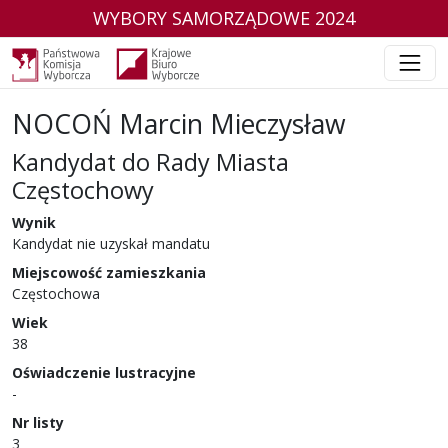
WYBORY SAMORZĄDOWE 2024
NOCOŃ Marcin Mieczysław
Kandydat do Rady Miasta
Częstochowy
w wyborach samorządowych w 2024 r.
Wynik
Kandydat nie uzyskał mandatu
Miejscowość zamieszkania
Częstochowa
Wiek
38
Oświadczenie lustracyjne
-
Nr listy
3