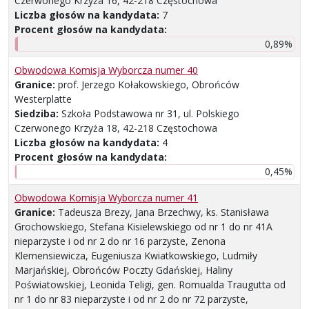
Czerwonego Krzyża 16, 42-218 Częstochowa
Liczba głosów na kandydata:
7
Procent głosów na kandydata:
0,89%
Obwodowa Komisja Wyborcza numer 40
Granice:
prof. Jerzego Kołakowskiego, Obrońców
Westerplatte
Siedziba:
Szkoła Podstawowa nr 31, ul. Polskiego
Czerwonego Krzyża 18, 42-218 Częstochowa
Liczba głosów na kandydata:
4
Procent głosów na kandydata:
0,45%
Obwodowa Komisja Wyborcza numer 41
Granice:
Tadeusza Brezy, Jana Brzechwy, ks. Stanisława
Grochowskiego, Stefana Kisielewskiego od nr 1 do nr 41A
nieparzyste i od nr 2 do nr 16 parzyste, Zenona
Klemensiewicza, Eugeniusza Kwiatkowskiego, Ludmiły
Marjańskiej, Obrońców Poczty Gdańskiej, Haliny
Poświatowskiej, Leonida Teligi, gen. Romualda Traugutta od
nr 1 do nr 83 nieparzyste i od nr 2 do nr 72 parzyste,