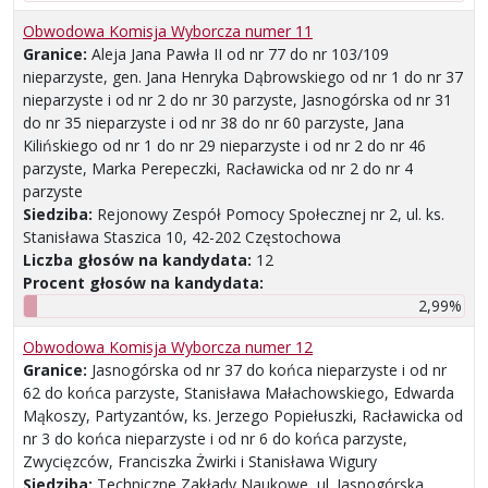
Obwodowa Komisja Wyborcza numer 11
Granice:
Aleja Jana Pawła II od nr 77 do nr 103/109
nieparzyste, gen. Jana Henryka Dąbrowskiego od nr 1 do nr 37
nieparzyste i od nr 2 do nr 30 parzyste, Jasnogórska od nr 31
do nr 35 nieparzyste i od nr 38 do nr 60 parzyste, Jana
Kilińskiego od nr 1 do nr 29 nieparzyste i od nr 2 do nr 46
parzyste, Marka Perepeczki, Racławicka od nr 2 do nr 4
parzyste
Siedziba:
Rejonowy Zespół Pomocy Społecznej nr 2, ul. ks.
Stanisława Staszica 10, 42-202 Częstochowa
Liczba głosów na kandydata:
12
Procent głosów na kandydata:
2,99%
Obwodowa Komisja Wyborcza numer 12
Granice:
Jasnogórska od nr 37 do końca nieparzyste i od nr
62 do końca parzyste, Stanisława Małachowskiego, Edwarda
Mąkoszy, Partyzantów, ks. Jerzego Popiełuszki, Racławicka od
nr 3 do końca nieparzyste i od nr 6 do końca parzyste,
Zwycięzców, Franciszka Żwirki i Stanisława Wigury
Siedziba:
Techniczne Zakłady Naukowe, ul. Jasnogórska