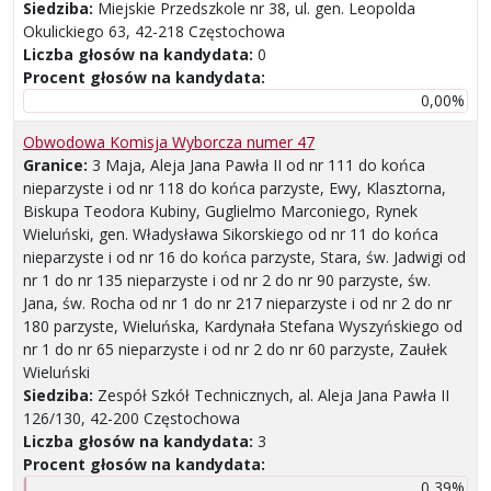
Siedziba:
Miejskie Przedszkole nr 38, ul. gen. Leopolda
Okulickiego 63, 42-218 Częstochowa
Liczba głosów na kandydata:
0
Procent głosów na kandydata:
0,00%
Obwodowa Komisja Wyborcza numer 47
Granice:
3 Maja, Aleja Jana Pawła II od nr 111 do końca
nieparzyste i od nr 118 do końca parzyste, Ewy, Klasztorna,
Biskupa Teodora Kubiny, Guglielmo Marconiego, Rynek
Wieluński, gen. Władysława Sikorskiego od nr 11 do końca
nieparzyste i od nr 16 do końca parzyste, Stara, św. Jadwigi od
nr 1 do nr 135 nieparzyste i od nr 2 do nr 90 parzyste, św.
Jana, św. Rocha od nr 1 do nr 217 nieparzyste i od nr 2 do nr
180 parzyste, Wieluńska, Kardynała Stefana Wyszyńskiego od
nr 1 do nr 65 nieparzyste i od nr 2 do nr 60 parzyste, Zaułek
Wieluński
Siedziba:
Zespół Szkół Technicznych, al. Aleja Jana Pawła II
126/130, 42-200 Częstochowa
Liczba głosów na kandydata:
3
Procent głosów na kandydata:
0,39%