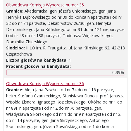
Obwodowa Komisja Wyborcza numer 35
Granice:
Akademicka, gen. Józefa Chłopickiego, gen. Jana
Henryka Dąbrowskiego od nr 39 do końca nieparzyste i od nr
32 do nr 74 parzyste, Dekabrystów 26/30, gen. Henryka
Dembińskiego, Jana Kilińskiego od nr 31 do nr 121 nieparzyste
i od nr 48 do nr 138 parzyste, Tadeusza Więckowskiego,
Dominika Zbierskiego
Siedziba:
II LO im. R. Traugutta, ul. Jana Kilińskiego 62, 42-218
Częstochowa
Liczba głosów na kandydata:
1
Procent głosów na kandydata:
0,39%
Obwodowa Komisja Wyborcza numer 36
Granice:
Aleja Jana Pawła II od nr 74 do nr 116 parzyste,
hetm. Stefana Czarnieckiego, Stanisława Dubois, prof. Janusza
Witolda Elsnera, Ignacego Kozielewskiego, Okólna od nr 1 do
nr 89F nieparzyste i od nr 2 do nr 76 parzyste, gen.
Władysława Sikorskiego od nr 1 do nr 9 nieparzyste i od nr 2
do nr 14 parzyste, gen. Jana Skrzyneckiego, Antoniego
Słonimskiego, gen. Józefa Sowińskiego od nr 1 do końca