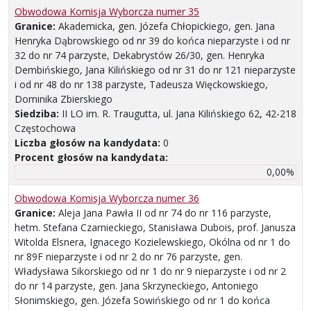
Obwodowa Komisja Wyborcza numer 35
Granice:
Akademicka, gen. Józefa Chłopickiego, gen. Jana
Henryka Dąbrowskiego od nr 39 do końca nieparzyste i od nr
32 do nr 74 parzyste, Dekabrystów 26/30, gen. Henryka
Dembińskiego, Jana Kilińskiego od nr 31 do nr 121 nieparzyste
i od nr 48 do nr 138 parzyste, Tadeusza Więckowskiego,
Dominika Zbierskiego
Siedziba:
II LO im. R. Traugutta, ul. Jana Kilińskiego 62, 42-218
Częstochowa
Liczba głosów na kandydata:
0
Procent głosów na kandydata:
0,00%
Obwodowa Komisja Wyborcza numer 36
Granice:
Aleja Jana Pawła II od nr 74 do nr 116 parzyste,
hetm. Stefana Czarnieckiego, Stanisława Dubois, prof. Janusza
Witolda Elsnera, Ignacego Kozielewskiego, Okólna od nr 1 do
nr 89F nieparzyste i od nr 2 do nr 76 parzyste, gen.
Władysława Sikorskiego od nr 1 do nr 9 nieparzyste i od nr 2
do nr 14 parzyste, gen. Jana Skrzyneckiego, Antoniego
Słonimskiego, gen. Józefa Sowińskiego od nr 1 do końca