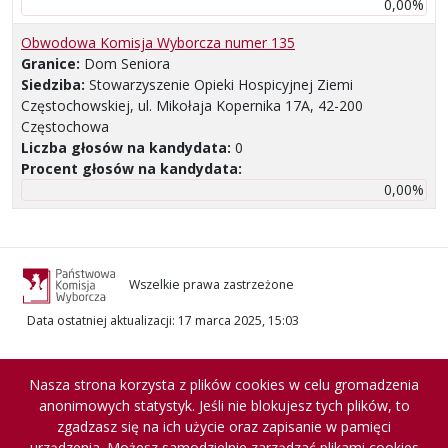
0,00%
Obwodowa Komisja Wyborcza numer 135
Granice:
Dom Seniora
Siedziba:
Stowarzyszenie Opieki Hospicyjnej Ziemi
Częstochowskiej, ul. Mikołaja Kopernika 17A, 42-200
Częstochowa
Liczba głosów na kandydata:
0
Procent głosów na kandydata:
0,00%
Wszelkie prawa zastrzeżone
Data ostatniej aktualizacji
:
17 marca 2025, 15:03
Nasza strona korzysta z plików cookies w celu gromadzenia
anonimowych statystyk. Jeśli nie blokujesz tych plików, to
zgadzasz się na ich użycie oraz zapisanie w pamięci
urządzenia. Możesz samodzielnie zarządzać plikami cookies