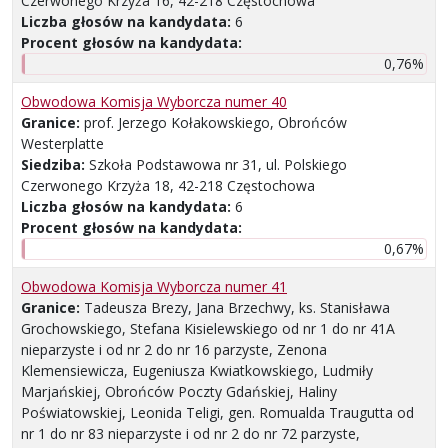
Czerwonego Krzyża 16, 42-218 Częstochowa
Liczba głosów na kandydata:
6
Procent głosów na kandydata:
0,76%
Obwodowa Komisja Wyborcza numer 40
Granice:
prof. Jerzego Kołakowskiego, Obrońców
Westerplatte
Siedziba:
Szkoła Podstawowa nr 31, ul. Polskiego
Czerwonego Krzyża 18, 42-218 Częstochowa
Liczba głosów na kandydata:
6
Procent głosów na kandydata:
0,67%
Obwodowa Komisja Wyborcza numer 41
Granice:
Tadeusza Brezy, Jana Brzechwy, ks. Stanisława
Grochowskiego, Stefana Kisielewskiego od nr 1 do nr 41A
nieparzyste i od nr 2 do nr 16 parzyste, Zenona
Klemensiewicza, Eugeniusza Kwiatkowskiego, Ludmiły
Marjańskiej, Obrońców Poczty Gdańskiej, Haliny
Poświatowskiej, Leonida Teligi, gen. Romualda Traugutta od
nr 1 do nr 83 nieparzyste i od nr 2 do nr 72 parzyste,