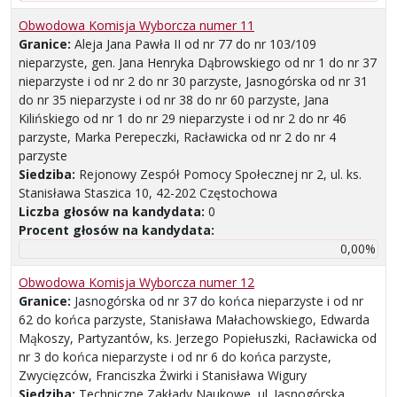
Obwodowa Komisja Wyborcza numer 11
Granice:
Aleja Jana Pawła II od nr 77 do nr 103/109
nieparzyste, gen. Jana Henryka Dąbrowskiego od nr 1 do nr 37
nieparzyste i od nr 2 do nr 30 parzyste, Jasnogórska od nr 31
do nr 35 nieparzyste i od nr 38 do nr 60 parzyste, Jana
Kilińskiego od nr 1 do nr 29 nieparzyste i od nr 2 do nr 46
parzyste, Marka Perepeczki, Racławicka od nr 2 do nr 4
parzyste
Siedziba:
Rejonowy Zespół Pomocy Społecznej nr 2, ul. ks.
Stanisława Staszica 10, 42-202 Częstochowa
Liczba głosów na kandydata:
0
Procent głosów na kandydata:
0,00%
Obwodowa Komisja Wyborcza numer 12
Granice:
Jasnogórska od nr 37 do końca nieparzyste i od nr
62 do końca parzyste, Stanisława Małachowskiego, Edwarda
Mąkoszy, Partyzantów, ks. Jerzego Popiełuszki, Racławicka od
nr 3 do końca nieparzyste i od nr 6 do końca parzyste,
Zwycięzców, Franciszka Żwirki i Stanisława Wigury
Siedziba:
Techniczne Zakłady Naukowe, ul. Jasnogórska