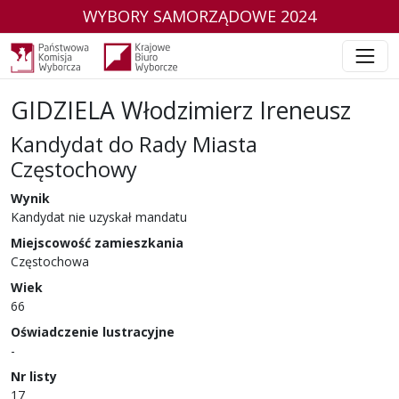
WYBORY SAMORZĄDOWE 2024
GIDZIELA Włodzimierz Ireneusz
Kandydat do Rady Miasta
Częstochowy
w wyborach samorządowych w 2024 r.
Wynik
Kandydat nie uzyskał mandatu
Miejscowość zamieszkania
Częstochowa
Wiek
66
Oświadczenie lustracyjne
-
Nr listy
17