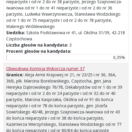
nieparzyste i od nr 2 do nr 38 parzyste, Jerzego Szajnowicza-
Iwanowa od nr 1 do nr 41 nieparzyste i od nr 2 do nr 36
parzyste, Ludwika Wawrzynowicza, Stanisława Wodzickiego
od nr 1 do nr 75 nieparzyste i od nr 2 do nr 78 parzyste,
Walerego Wróblewskiego
Siedziba:
Szkoła Podstawowa nr 41, ul. Okólna 31/39, 42-218
Częstochowa
Liczba głosów na kandydata:
3
Procent głosów na kandydata:
0,35%
Obwodowa Komisja Wyborcza numer 37
Granice:
Aleja Armii Krajowej nr 21, nr 23/25 i nr 36, 36A,
36B, płk. Marcina Borelowskiego, Częstocha, gen. Jana
Henryka Dąbrowskiego 76/78, Dekabrystów od nr 1 do nr 39
nieparzyste i od nr 2 do nr 24 parzyste i od nr 32 do nr 40
parzyste, Marcina Kasprzaka, Okólna od nr 91 do końca
nieparzyste i od nr 78 do końca parzyste, gen. Józefa
Sowińskiego 40/48, Jerzego Szajnowicza-Iwanowa od nr 43
do końca nieparzyste i od nr 38 do końca parzyste,
Kazimierza Wierzyńskiego, Stanisława Wodzickiego od nr 77
do końca nieparzyste i od nr 80/84 do końca parzyste