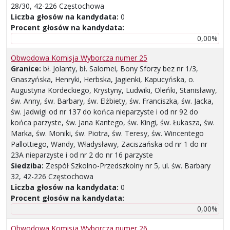
28/30, 42-226 Częstochowa
Liczba głosów na kandydata:
0
Procent głosów na kandydata:
0,00%
Obwodowa Komisja Wyborcza numer 25
Granice:
bł. Jolanty, bł. Salomei, Bony Sforzy bez nr 1/3,
Gnaszyńska, Henryki, Herbska, Jagienki, Kapucyńska, o.
Augustyna Kordeckiego, Krystyny, Ludwiki, Oleńki, Stanisławy,
św. Anny, św. Barbary, św. Elżbiety, św. Franciszka, św. Jacka,
św. Jadwigi od nr 137 do końca nieparzyste i od nr 92 do
końca parzyste, św. Jana Kantego, św. Kingi, św. Łukasza, św.
Marka, św. Moniki, św. Piotra, św. Teresy, św. Wincentego
Pallottiego, Wandy, Władysławy, Zaciszańska od nr 1 do nr
23A nieparzyste i od nr 2 do nr 16 parzyste
Siedziba:
Zespół Szkolno-Przedszkolny nr 5, ul. św. Barbary
32, 42-226 Częstochowa
Liczba głosów na kandydata:
0
Procent głosów na kandydata:
0,00%
Obwodowa Komisja Wyborcza numer 26