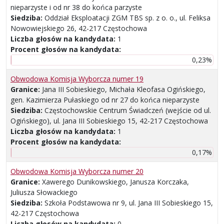
nieparzyste i od nr 38 do końca parzyste
Siedziba:
Oddział Eksploatacji ZGM TBS sp. z o. o., ul. Feliksa
Nowowiejskiego 26, 42-217 Częstochowa
Liczba głosów na kandydata:
1
Procent głosów na kandydata:
0,23%
Obwodowa Komisja Wyborcza numer 19
Granice:
Jana III Sobieskiego, Michała Kleofasa Ogińskiego,
gen. Kazimierza Pułaskiego od nr 27 do końca nieparzyste
Siedziba:
Częstochowskie Centrum Świadczeń (wejście od ul.
Ogińskiego), ul. Jana III Sobieskiego 15, 42-217 Częstochowa
Liczba głosów na kandydata:
1
Procent głosów na kandydata:
0,17%
Obwodowa Komisja Wyborcza numer 20
Granice:
Xawerego Dunikowskiego, Janusza Korczaka,
Juliusza Słowackiego
Siedziba:
Szkoła Podstawowa nr 9, ul. Jana III Sobieskiego 15,
42-217 Częstochowa
Liczba głosów na kandydata:
0