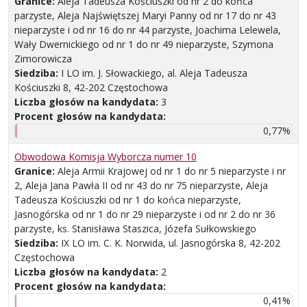
Granice:
Aleja Tadeusza Kościuszki od nr 2 do końca
parzyste, Aleja Najświętszej Maryi Panny od nr 17 do nr 43
nieparzyste i od nr 16 do nr 44 parzyste, Joachima Lelewela,
Wały Dwernickiego od nr 1 do nr 49 nieparzyste, Szymona
Zimorowicza
Siedziba:
I LO im. J. Słowackiego, al. Aleja Tadeusza
Kościuszki 8, 42-202 Częstochowa
Liczba głosów na kandydata:
3
Procent głosów na kandydata:
0,77%
Obwodowa Komisja Wyborcza numer 10
Granice:
Aleja Armii Krajowej od nr 1 do nr 5 nieparzyste i nr
2, Aleja Jana Pawła II od nr 43 do nr 75 nieparzyste, Aleja
Tadeusza Kościuszki od nr 1 do końca nieparzyste,
Jasnogórska od nr 1 do nr 29 nieparzyste i od nr 2 do nr 36
parzyste, ks. Stanisława Staszica, Józefa Sułkowskiego
Siedziba:
IX LO im. C. K. Norwida, ul. Jasnogórska 8, 42-202
Częstochowa
Liczba głosów na kandydata:
2
Procent głosów na kandydata:
0,41%