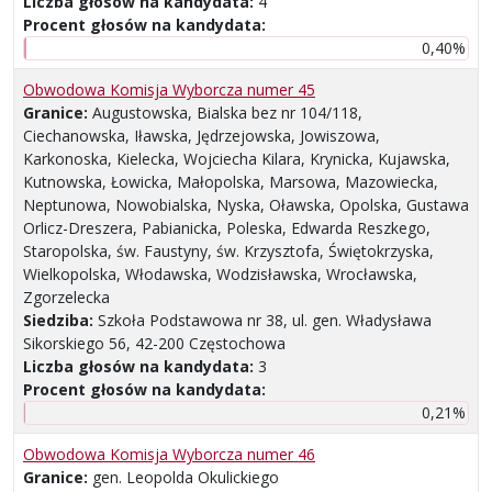
Liczba głosów na kandydata:
4
Procent głosów na kandydata:
0,40%
Obwodowa Komisja Wyborcza numer 45
Granice:
Augustowska, Bialska bez nr 104/118,
Ciechanowska, Iławska, Jędrzejowska, Jowiszowa,
Karkonoska, Kielecka, Wojciecha Kilara, Krynicka, Kujawska,
Kutnowska, Łowicka, Małopolska, Marsowa, Mazowiecka,
Neptunowa, Nowobialska, Nyska, Oławska, Opolska, Gustawa
Orlicz-Dreszera, Pabianicka, Poleska, Edwarda Reszkego,
Staropolska, św. Faustyny, św. Krzysztofa, Świętokrzyska,
Wielkopolska, Włodawska, Wodzisławska, Wrocławska,
Zgorzelecka
Siedziba:
Szkoła Podstawowa nr 38, ul. gen. Władysława
Sikorskiego 56, 42-200 Częstochowa
Liczba głosów na kandydata:
3
Procent głosów na kandydata:
0,21%
Obwodowa Komisja Wyborcza numer 46
Granice:
gen. Leopolda Okulickiego