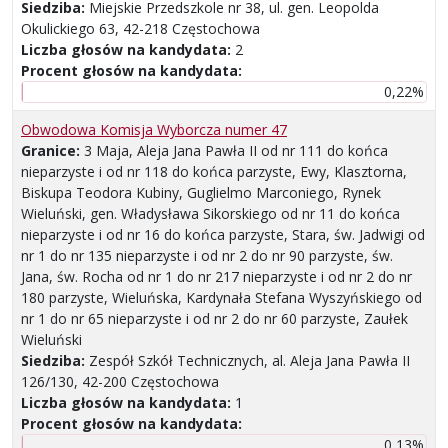
Siedziba:
Miejskie Przedszkole nr 38, ul. gen. Leopolda
Okulickiego 63, 42-218 Częstochowa
Liczba głosów na kandydata:
2
Procent głosów na kandydata:
0,22%
Obwodowa Komisja Wyborcza numer 47
Granice:
3 Maja, Aleja Jana Pawła II od nr 111 do końca
nieparzyste i od nr 118 do końca parzyste, Ewy, Klasztorna,
Biskupa Teodora Kubiny, Guglielmo Marconiego, Rynek
Wieluński, gen. Władysława Sikorskiego od nr 11 do końca
nieparzyste i od nr 16 do końca parzyste, Stara, św. Jadwigi od
nr 1 do nr 135 nieparzyste i od nr 2 do nr 90 parzyste, św.
Jana, św. Rocha od nr 1 do nr 217 nieparzyste i od nr 2 do nr
180 parzyste, Wieluńska, Kardynała Stefana Wyszyńskiego od
nr 1 do nr 65 nieparzyste i od nr 2 do nr 60 parzyste, Zaułek
Wieluński
Siedziba:
Zespół Szkół Technicznych, al. Aleja Jana Pawła II
126/130, 42-200 Częstochowa
Liczba głosów na kandydata:
1
Procent głosów na kandydata:
0,13%