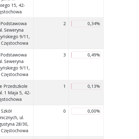
kiego 15, 42-
zęstochowa
a Podstawowa
2
0,34%
ul. Seweryna
yńskiego 9/11,
 Częstochowa
a Podstawowa
3
0,49%
ul. Seweryna
yńskiego 9/11,
 Częstochowa
ie Przedszkole
1
0,13%
ul. 1 Maja 5, 42-
zęstochowa
 Szkół
0
0,00%
icznych, ul.
gustyna 28/30,
 Częstochowa