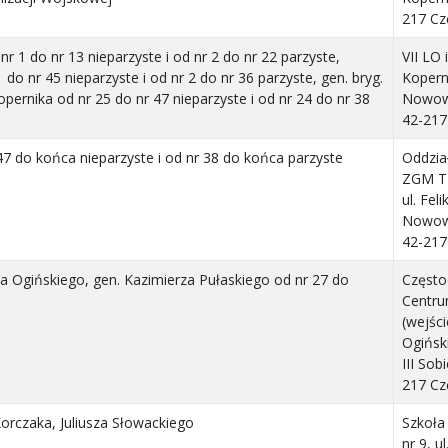
217 C
 1 do nr 13 nieparzyste i od nr 2 do nr 22 parzyste,
VII LO 
o nr 45 nieparzyste i od nr 2 do nr 36 parzyste, gen. bryg.
Koperni
ernika od nr 25 do nr 47 nieparzyste i od nr 24 do nr 38
Nowowi
42-217
7 do końca nieparzyste i od nr 38 do końca parzyste
Oddział
ZGM TB
ul. Feli
Nowowi
42-217
sa Ogińskiego, gen. Kazimierza Pułaskiego od nr 27 do
Często
Centru
(wejści
Ogiński
III Sob
217 C
rczaka, Juliusza Słowackiego
Szkoł
nr 9, ul