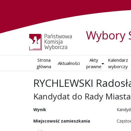
Wybory 
Strona

Akty

Kalendarz

Aktualności
główna
prawne
wyborczy
RYCHLEWSKI Radosł
Kandydat do Rady Miast
w wyborach samorządowy
Wynik
Kandyd
Miejscowość zamieszkania
Często