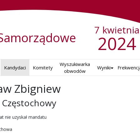
7 kwietnia
Samorządowe
2024
Wyszukiwarka

Kandydaci
Komitety
Wyniki
Frekwencj
obwodów
aw Zbigniew
a Częstochowy
ch w 2024 r.
at nie uzyskał mandatu
chowa