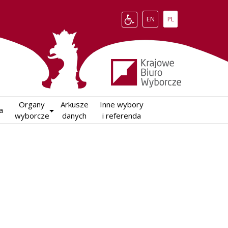
Change language to English
Zmień język na polsk
EN
PL
Organy

Arkusze

Inne wybory

a
wyborcze
danych
i referenda