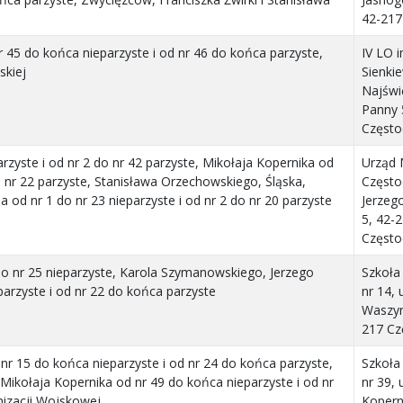
42-217
r 45 do końca nieparzyste i od nr 46 do końca parzyste,
IV LO i
skiej
Sienkie
Najświ
Panny 
Częst
arzyste i od nr 2 do nr 42 parzyste, Mikołaja Kopernika od
Urząd 
do nr 22 parzyste, Stanisława Orzechowskiego, Śląska,
Często
od nr 1 do nr 23 nieparzyste i od nr 2 do nr 20 parzyste
Jerzeg
5, 42-
Częst
do nr 25 nieparzyste, Karola Szymanowskiego, Jerzego
Szkoł
arzyste i od nr 22 do końca parzyste
nr 14, 
Waszyn
217 C
r 15 do końca nieparzyste i od nr 24 do końca parzyste,
Szkoł
Mikołaja Kopernika od nr 49 do końca nieparzyste i od nr
nr 39, 
nizacji Wojskowej
Kopern