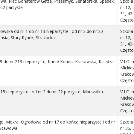
owa, Plac Bohaterów Getta, Przesmyk, Senatorska, Spadek,
Szkoł
62 parzyste
nr 12,
31, 42
Częst
owska od nr 1 do nr 13 nieparzyste i od nr 2 do nr 20
Szkoł
asia, Stary Rynek, Strażacka
nr 12,
31, 42
Częst
9 do nr 213 nieparzyste, Kanał Kohna, Krakowska, Księdza
V LO im
Mickiew
Krakow
Częst
15 nieparzyste i od nr 2 do nr 22 parzyste, Marszałka
V LO im
Mickiew
Krakow
Częst
go, Mokra, Ogrodowa od nr 17 do końca nieparzyste i od nr
Szkoł
, Stawowa
nr 35,