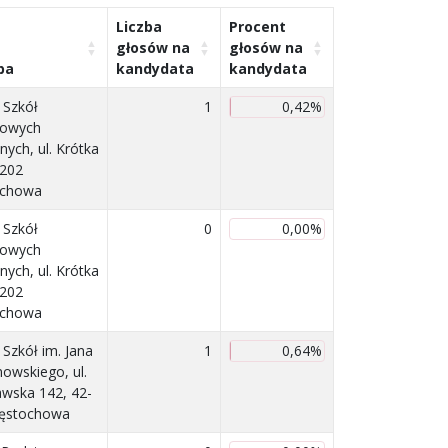
Liczba
Procent
głosów na
głosów na
ba
kandydata
kandydata
 Szkół
1
0,42%
owych
nych, ul. Krótka
-202
ochowa
 Szkół
0
0,00%
owych
nych, ul. Krótka
-202
ochowa
 Szkół im. Jana
1
0,64%
owskiego, ul.
wska 142, 42-
zęstochowa