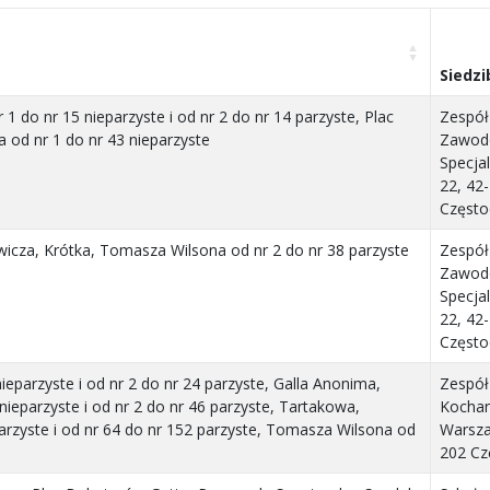
Siedzi
1 do nr 15 nieparzyste i od nr 2 do nr 14 parzyste, Plac
Zespół
od nr 1 do nr 43 nieparzyste
Zawod
Specjal
22, 42
Częst
wicza, Krótka, Tomasza Wilsona od nr 2 do nr 38 parzyste
Zespół
Zawod
Specjal
22, 42
Częst
nieparzyste i od nr 2 do nr 24 parzyste, Galla Anonima,
Zespół
nieparzyste i od nr 2 do nr 46 parzyste, Tartakowa,
Kochan
rzyste i od nr 64 do nr 152 parzyste, Tomasza Wilsona od
Warsza
202 C