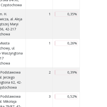
 Częstochowa
m. H.
1
0,35%
wicza, al. Aleja
ętszej Maryi
56, 42-217
ochowa
Miasta
1
0,26%
chowy, ul.
o Waszyngtona
217
ochowa
a Podstawowa
2
0,39%
ul. Jerzego
gtona 62, 42-
zęstochowa
a Podstawowa
3
0,52%
ul. Mikołaja
ika 79/87, 42-