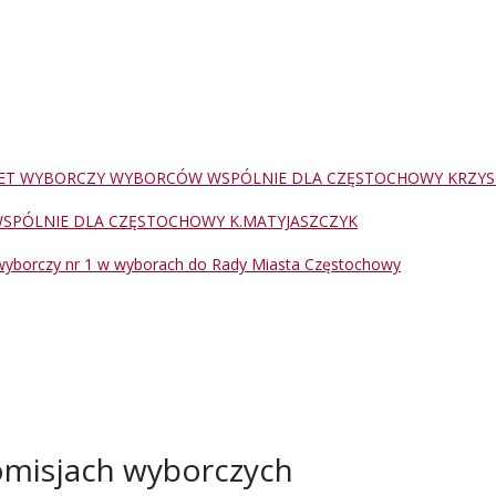
ET WYBORCZY WYBORCÓW WSPÓLNIE DLA CZĘSTOCHOWY KRZYS
SPÓLNIE DLA CZĘSTOCHOWY K.MATYJASZCZYK
wyborczy nr 1 w wyborach do Rady Miasta Częstochowy
misjach wyborczych