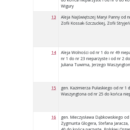
Wigury
13
Aleja Najświętszej Maryi Panny od n
Zofii Kossak-Szczuckiej, Zofii Stryjeń
14
Aleja Wolności od nr 1 do nr 49 niep
nr 1 do nr 23 nieparzyste i od nr 2 
Juliana Tuwima, Jerzego Waszyngtona 
15
gen. Kazimierza Pułaskiego od nr 1 
Waszyngtona od nr 25 do końca niep
16
gen. Mieczysława Dąbkowskiego od n
Zygmunta Glogera, Stefana Jaracza, 
40 do końca parzyste, Polskiej Orga