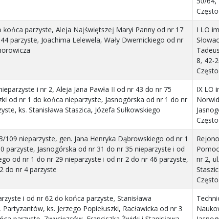
50/64,
Częst
o końca parzyste, Aleja Najświętszej Maryi Panny od nr 17
I LO im.
r 44 parzyste, Joachima Lelewela, Wały Dwernickiego od nr
Słowack
morowicza
Tadeus
8, 42-
Częst
nieparzyste i nr 2, Aleja Jana Pawła II od nr 43 do nr 75
IX LO i
ki od nr 1 do końca nieparzyste, Jasnogórska od nr 1 do nr
Norwida
zyste, ks. Stanisława Staszica, Józefa Sułkowskiego
Jasnog
Częst
103/109 nieparzyste, gen. Jana Henryka Dąbrowskiego od nr 1
Rejono
30 parzyste, Jasnogórska od nr 31 do nr 35 nieparzyste i od
Pomocy
iego od nr 1 do nr 29 nieparzyste i od nr 2 do nr 46 parzyste,
nr 2, u
2 do nr 4 parzyste
Staszi
Częst
rzyste i od nr 62 do końca parzyste, Stanisława
Techni
artyzantów, ks. Jerzego Popiełuszki, Racławicka od nr 3
Naukow
ńca parzyste, Zwycięzców, Franciszka Żwirki i Stanisława
Jasnog