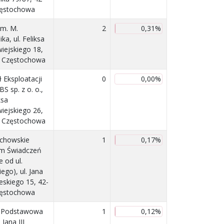
zęstochowa
im. M.
2
0,31%
ka, ul. Feliksa
ejskiego 18,
 Częstochowa
 Eksploatacji
0
0,00%
S sp. z o. o.,
ksa
ejskiego 26,
 Częstochowa
chowskie
1
0,17%
m Świadczeń
e od ul.
ego), ul. Jana
ieskiego 15, 42-
zęstochowa
a Podstawowa
1
0,12%
. Jana III