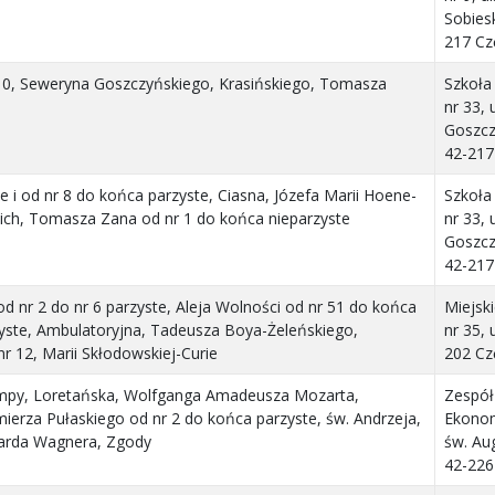
Sobies
217 C
10, Seweryna Goszczyńskiego, Krasińskiego, Tomasza
Szkoł
nr 33, 
Goszcz
42-217
e i od nr 8 do końca parzyste, Ciasna, Józefa Marii Hoene-
Szkoł
kich, Tomasza Zana od nr 1 do końca nieparzyste
nr 33, 
Goszcz
42-217
 od nr 2 do nr 6 parzyste, Aleja Wolności od nr 51 do końca
Miejsk
zyste, Ambulatoryjna, Tadeusza Boya-Żeleńskiego,
nr 35, 
 12, Marii Skłodowskiej-Curie
202 C
ompy, Loretańska, Wolfganga Amadeusza Mozarta,
Zespół
erza Pułaskiego od nr 2 do końca parzyste, św. Andrzeja,
Ekonom
zarda Wagnera, Zgody
św. Au
42-226