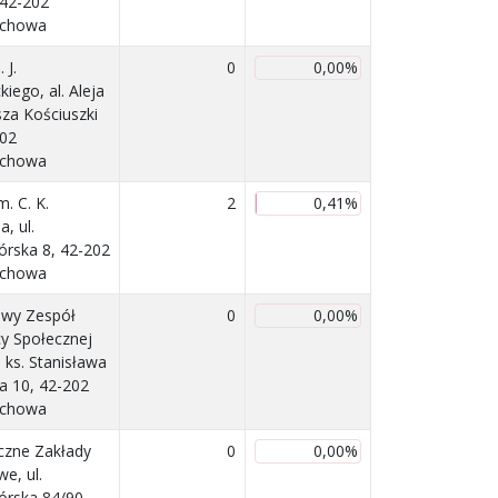
 42-202
ochowa
 J.
0
0,00%
iego, al. Aleja
za Kościuszki
202
ochowa
m. C. K.
2
0,41%
, ul.
órska 8, 42-202
ochowa
wy Zespół
0
0,00%
 Społecznej
l. ks. Stanisława
ca 10, 42-202
ochowa
czne Zakłady
0
0,00%
e, ul.
órska 84/90,