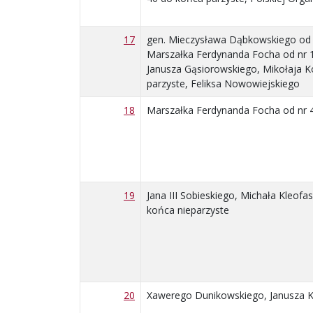
17
gen. Mieczysława Dąbkowskiego od nr
Marszałka Ferdynanda Focha od nr 1 d
Janusza Gąsiorowskiego, Mikołaja Kop
parzyste, Feliksa Nowowiejskiego
18
Marszałka Ferdynanda Focha od nr 4
19
Jana III Sobieskiego, Michała Kleofa
końca nieparzyste
20
Xawerego Dunikowskiego, Janusza Ko