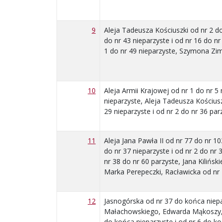
9
Aleja Tadeusza Kościuszki od nr 2 d
do nr 43 nieparzyste i od nr 16 do n
1 do nr 49 nieparzyste, Szymona Zi
10
Aleja Armii Krajowej od nr 1 do nr 5 
nieparzyste, Aleja Tadeusza Kościusz
29 nieparzyste i od nr 2 do nr 36 par
11
Aleja Jana Pawła II od nr 77 do nr 
do nr 37 nieparzyste i od nr 2 do nr 
nr 38 do nr 60 parzyste, Jana Kilińsk
Marka Perepeczki, Racławicka od nr 
12
Jasnogórska od nr 37 do końca niepa
Małachowskiego, Edwarda Mąkoszy, P
do końca nieparzyste i od nr 6 do ko