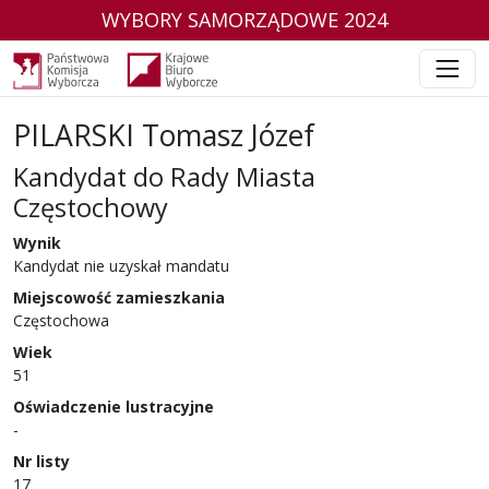
WYBORY SAMORZĄDOWE 2024
PILARSKI Tomasz Józef
Kandydat do Rady Miasta
Częstochowy
w wyborach samorządowych w 2024 r.
Wynik
Kandydat nie uzyskał mandatu
Miejscowość zamieszkania
Częstochowa
Wiek
51
Oświadczenie lustracyjne
-
Nr listy
17