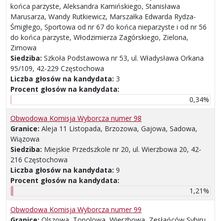
końca parzyste, Aleksandra Kamińskiego, Stanisława
Marusarza, Wandy Rutkiewicz, Marszałka Edwarda Rydza-
Śmigłego, Sportowa od nr 67 do końca nieparzyste i od nr 56
do końca parzyste, Włodzimierza Zagórskiego, Zielona,
Zimowa
Siedziba:
Szkoła Podstawowa nr 53, ul. Władysława Orkana
95/109, 42-229 Częstochowa
Liczba głosów na kandydata:
3
Procent głosów na kandydata:
0,34%
Obwodowa Komisja Wyborcza numer 98
Granice:
Aleja 11 Listopada, Brzozowa, Gajowa, Sadowa,
Wiązowa
Siedziba:
Miejskie Przedszkole nr 20, ul. Wierzbowa 20, 42-
216 Częstochowa
Liczba głosów na kandydata:
9
Procent głosów na kandydata:
1,21%
Obwodowa Komisja Wyborcza numer 99
Granice:
Olszowa, Topolowa, Wierzbowa, Zesłańców Sybiru