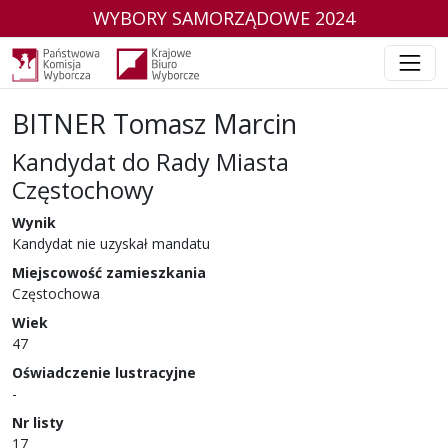
WYBORY SAMORZĄDOWE 2024
BITNER Tomasz Marcin
Kandydat do Rady Miasta
Częstochowy
w wyborach samorządowych w 2024 r.
Wynik
Kandydat nie uzyskał mandatu
Miejscowość zamieszkania
Częstochowa
Wiek
47
Oświadczenie lustracyjne
-
Nr listy
17