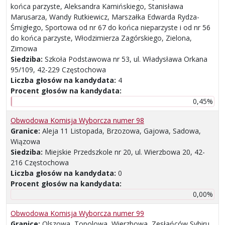
końca parzyste, Aleksandra Kamińskiego, Stanisława
Marusarza, Wandy Rutkiewicz, Marszałka Edwarda Rydza-
Śmigłego, Sportowa od nr 67 do końca nieparzyste i od nr 56
do końca parzyste, Włodzimierza Zagórskiego, Zielona,
Zimowa
Siedziba:
Szkoła Podstawowa nr 53, ul. Władysława Orkana
95/109, 42-229 Częstochowa
Liczba głosów na kandydata:
4
Procent głosów na kandydata:
0,45%
Obwodowa Komisja Wyborcza numer 98
Granice:
Aleja 11 Listopada, Brzozowa, Gajowa, Sadowa,
Wiązowa
Siedziba:
Miejskie Przedszkole nr 20, ul. Wierzbowa 20, 42-
216 Częstochowa
Liczba głosów na kandydata:
0
Procent głosów na kandydata:
0,00%
Obwodowa Komisja Wyborcza numer 99
Granice:
Olszowa, Topolowa, Wierzbowa, Zesłańców Sybiru