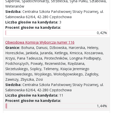
Saperów, Spadochroniarzy, Strzelecka, Syna Pułku, Sztabowa,
Weteranów
Siedziba:
Centralna Szkoła Państwowej Straży Pożarnej, ul.
Sabinowska 62/64, 42-280 Częstochowa
Liczba głosów na kandydata:
3
Procent głosów na kandydata:
0,42%
Obwodowa Komisja Wyborcza numer 116
Granice:
Bohuna, Danusi, Dźbowska, Harcerska, Heleny,
Horeszków, Jankiela, Juranda, Ketlinga, Kmicica, Koszarowa,
Krzysi, Pana Tadeusza, Pirotechników, Longina Podbipięty,
Podchorążych, Powały, Rezerwistów, Rzędziana,
Skrzetuskiego, Soplicy, Telimeny, Księcia Jeremiego
Wiśniowieckiego, Wojskiego, Wołodyjowskiego, Zagłoby,
Zawiszy, Zbyszka, Zosi
Siedziba:
Centralna Szkoła Państwowej Straży Pożarnej, ul.
Sabinowska 62/64, 42-280 Częstochowa
Liczba głosów na kandydata:
11
Procent głosów na kandydata:
1,44%