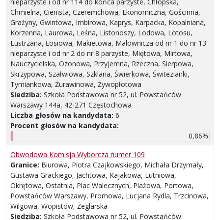
nieparzyste i od nr 114 do końca parzyste, Chłopska,
Chmielna, Cienista, Czeremchowa, Ekonomiczna, Gościnna,
Grażyny, Gwintowa, Imbirowa, Kaprys, Karpacka, Kopalniana,
Korzenna, Laurowa, Leśna, Listonoszy, Lodowa, Lotosu,
Lustrzana, Łosiowa, Makietowa, Malownicza od nr 1 do nr 13
nieparzyste i od nr 2 do nr 8 parzyste, Miętowa, Mirtowa,
Nauczycielska, Ozonowa, Przyjemna, Rzeczna, Sierpowa,
Skrzypowa, Szałwiowa, Szklana, Świerkowa, Świtezianki,
Tymiankowa, Żurawinowa, Żywopłotowa
Siedziba:
Szkoła Podstawowa nr 52, ul. Powstańców
Warszawy 144a, 42-271 Częstochowa
Liczba głosów na kandydata:
6
Procent głosów na kandydata:
0,86%
Obwodowa Komisja Wyborcza numer 109
Granice:
Biurowa, Piotra Czajkowskiego, Michała Drzymały,
Gustawa Grackiego, Jachtowa, Kajakowa, Lutniowa,
Okrętowa, Ostatnia, Plac Walecznych, Plażowa, Portowa,
Powstańców Warszawy, Promowa, Lucjana Rydla, Trzcinowa,
Wilgowa, Wopistów, Żeglarska
Siedziba:
Szkoła Podstawowa nr 52, ul. Powstańców