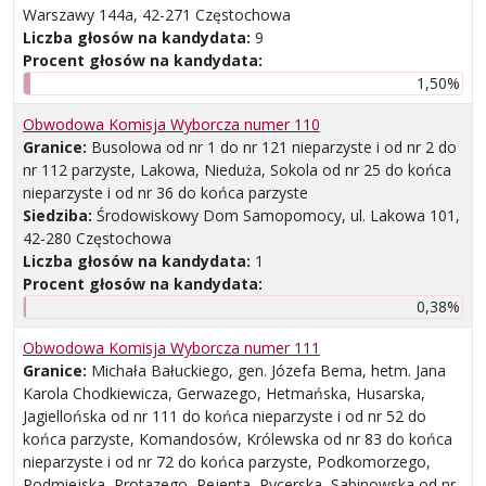
Warszawy 144a, 42-271 Częstochowa
Liczba głosów na kandydata:
9
Procent głosów na kandydata:
1,50%
Obwodowa Komisja Wyborcza numer 110
Granice:
Busolowa od nr 1 do nr 121 nieparzyste i od nr 2 do
nr 112 parzyste, Lakowa, Nieduża, Sokola od nr 25 do końca
nieparzyste i od nr 36 do końca parzyste
Siedziba:
Środowiskowy Dom Samopomocy, ul. Lakowa 101,
42-280 Częstochowa
Liczba głosów na kandydata:
1
Procent głosów na kandydata:
0,38%
Obwodowa Komisja Wyborcza numer 111
Granice:
Michała Bałuckiego, gen. Józefa Bema, hetm. Jana
Karola Chodkiewicza, Gerwazego, Hetmańska, Husarska,
Jagiellońska od nr 111 do końca nieparzyste i od nr 52 do
końca parzyste, Komandosów, Królewska od nr 83 do końca
nieparzyste i od nr 72 do końca parzyste, Podkomorzego,
Podmiejska, Protazego, Rejenta, Rycerska, Sabinowska od nr