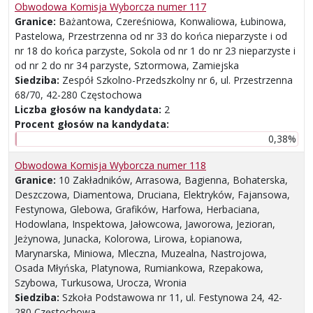
Obwodowa Komisja Wyborcza numer 117
Granice:
Bażantowa, Czereśniowa, Konwaliowa, Łubinowa,
Pastelowa, Przestrzenna od nr 33 do końca nieparzyste i od
nr 18 do końca parzyste, Sokola od nr 1 do nr 23 nieparzyste i
od nr 2 do nr 34 parzyste, Sztormowa, Zamiejska
Siedziba:
Zespół Szkolno-Przedszkolny nr 6, ul. Przestrzenna
68/70, 42-280 Częstochowa
Liczba głosów na kandydata:
2
Procent głosów na kandydata:
0,38%
Obwodowa Komisja Wyborcza numer 118
Granice:
10 Zakładników, Arrasowa, Bagienna, Bohaterska,
Deszczowa, Diamentowa, Druciana, Elektryków, Fajansowa,
Festynowa, Glebowa, Grafików, Harfowa, Herbaciana,
Hodowlana, Inspektowa, Jałowcowa, Jaworowa, Jezioran,
Jeżynowa, Junacka, Kolorowa, Lirowa, Łopianowa,
Marynarska, Miniowa, Mleczna, Muzealna, Nastrojowa,
Osada Młyńska, Platynowa, Rumiankowa, Rzepakowa,
Szybowa, Turkusowa, Urocza, Wronia
Siedziba:
Szkoła Podstawowa nr 11, ul. Festynowa 24, 42-
280 Częstochowa