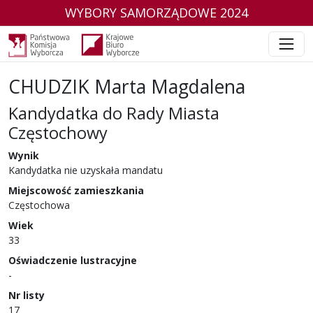
WYBORY SAMORZĄDOWE 2024
CHUDZIK Marta Magdalena
Kandydatka do Rady Miasta
Częstochowy
w wyborach samorządowych w 2024 r.
Wynik
Kandydatka nie uzyskała mandatu
Miejscowość zamieszkania
Częstochowa
Wiek
33
Oświadczenie lustracyjne
-
Nr listy
17