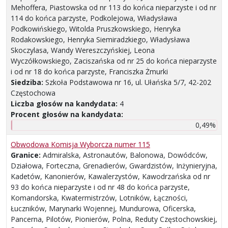
Mehoffera, Piastowska od nr 113 do końca nieparzyste i od nr
114 do końca parzyste, Podkolejowa, Władysława
Podkowińskiego, Witolda Pruszkowskiego, Henryka
Rodakowskiego, Henryka Siemiradzkiego, Władysława
Skoczylasa, Wandy Wereszczyńskiej, Leona
Wyczółkowskiego, Zaciszańska od nr 25 do końca nieparzyste
i od nr 18 do końca parzyste, Franciszka Żmurki
Siedziba:
Szkoła Podstawowa nr 16, ul. Ułańska 5/7, 42-202
Częstochowa
Liczba głosów na kandydata:
4
Procent głosów na kandydata:
0,49%
Obwodowa Komisja Wyborcza numer 115
Granice:
Admiralska, Astronautów, Balonowa, Dowódców,
Działowa, Forteczna, Grenadierów, Gwardzistów, Inżynieryjna,
Kadetów, Kanonierów, Kawalerzystów, Kawodrzańska od nr
93 do końca nieparzyste i od nr 48 do końca parzyste,
Komandorska, Kwatermistrzów, Lotników, Łączności,
Łuczników, Marynarki Wojennej, Mundurowa, Oficerska,
Pancerna, Pilotów, Pionierów, Polna, Reduty Częstochowskiej,