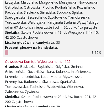
Łęczycka, Malborska, Mrągowska, Muszyńska, Nowotarska,
Ostrołęcka, Ostrowska, Płocka, Podhalańska, Poznańska,
Raciborska, Siedlecka, Sieradzka, Sopocka, Spiska,
Starogardzka, Szczecińska, Szydłowska, Tarnobrzeska,
Turoszowska, Wałbrzyska, Kardynała Stefana Wyszyńskiego
od nr 67 do końca nieparzyste i od nr 62 do końca parzyste
Siedziba:
Szkoła Podstawowa nr 13, ul. Wręczycka 111/115,
42-200 Częstochowa
Liczba głosów na kandydata:
33
Procent głosów na kandydata:
3,17%
Obwodowa Komisja Wyborcza numer 125
Granice:
Beskidzka, Będzińska, Gdyńska, Gminna,
Gnieźnieńska, Goździków, Ikara, Kolarska, Krośnieńska,
Krzemienna, Lednicka, Luba, Modra, Myszkowska,
Przemyska, Radomska, Skwerowa, Spartańska,
Tomaszowska, Tucholska, Wadowicka, Wiolinowa,
Zabrzańska, Żywiecka
Siedziba:
Szkoła Podstawowa nr 29, ul. św. Rocha 221, 42-
200 Częstochowa
Liczba głosów na kandydata:
29