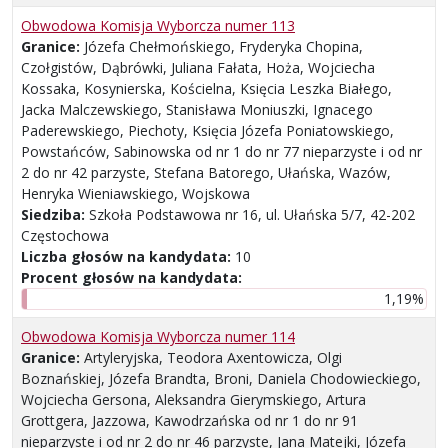
Obwodowa Komisja Wyborcza numer 113
Granice:
Józefa Chełmońskiego, Fryderyka Chopina,
Czołgistów, Dąbrówki, Juliana Fałata, Hoża, Wojciecha
Kossaka, Kosynierska, Kościelna, Księcia Leszka Białego,
Jacka Malczewskiego, Stanisława Moniuszki, Ignacego
Paderewskiego, Piechoty, Księcia Józefa Poniatowskiego,
Powstańców, Sabinowska od nr 1 do nr 77 nieparzyste i od nr
2 do nr 42 parzyste, Stefana Batorego, Ułańska, Wazów,
Henryka Wieniawskiego, Wojskowa
Siedziba:
Szkoła Podstawowa nr 16, ul. Ułańska 5/7, 42-202
Częstochowa
Liczba głosów na kandydata:
10
Procent głosów na kandydata:
1,19%
Obwodowa Komisja Wyborcza numer 114
Granice:
Artyleryjska, Teodora Axentowicza, Olgi
Boznańskiej, Józefa Brandta, Broni, Daniela Chodowieckiego,
Wojciecha Gersona, Aleksandra Gierymskiego, Artura
Grottgera, Jazzowa, Kawodrzańska od nr 1 do nr 91
nieparzyste i od nr 2 do nr 46 parzyste, Jana Matejki, Józefa