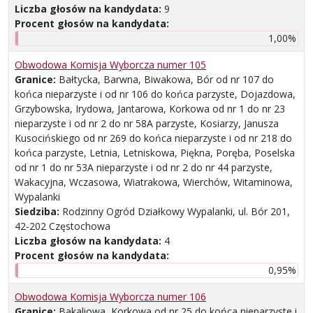
Liczba głosów na kandydata:
9
Procent głosów na kandydata:
1,00%
Obwodowa Komisja Wyborcza numer 105
Granice:
Bałtycka, Barwna, Biwakowa, Bór od nr 107 do
końca nieparzyste i od nr 106 do końca parzyste, Dojazdowa,
Grzybowska, Irydowa, Jantarowa, Korkowa od nr 1 do nr 23
nieparzyste i od nr 2 do nr 58A parzyste, Kosiarzy, Janusza
Kusocińskiego od nr 269 do końca nieparzyste i od nr 218 do
końca parzyste, Letnia, Letniskowa, Piękna, Poręba, Poselska
od nr 1 do nr 53A nieparzyste i od nr 2 do nr 44 parzyste,
Wakacyjna, Wczasowa, Wiatrakowa, Wierchów, Witaminowa,
Wypalanki
Siedziba:
Rodzinny Ogród Działkowy Wypalanki, ul. Bór 201,
42-202 Częstochowa
Liczba głosów na kandydata:
4
Procent głosów na kandydata:
0,95%
Obwodowa Komisja Wyborcza numer 106
Granice:
Bakaliowa, Korkowa od nr 25 do końca nieparzyste i