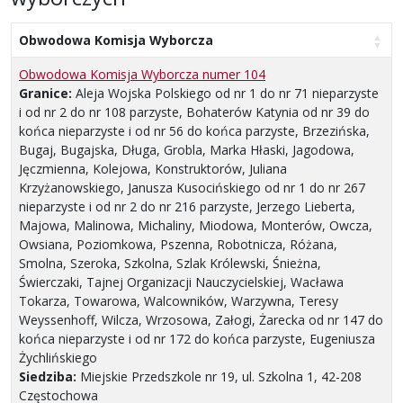
Obwodowa Komisja Wyborcza
Obwodowa Komisja Wyborcza numer 104
Granice:
Aleja Wojska Polskiego od nr 1 do nr 71 nieparzyste
i od nr 2 do nr 108 parzyste, Bohaterów Katynia od nr 39 do
końca nieparzyste i od nr 56 do końca parzyste, Brzezińska,
Bugaj, Bugajska, Długa, Grobla, Marka Hłaski, Jagodowa,
Jęczmienna, Kolejowa, Konstruktorów, Juliana
Krzyżanowskiego, Janusza Kusocińskiego od nr 1 do nr 267
nieparzyste i od nr 2 do nr 216 parzyste, Jerzego Lieberta,
Majowa, Malinowa, Michaliny, Miodowa, Monterów, Owcza,
Owsiana, Poziomkowa, Pszenna, Robotnicza, Różana,
Smolna, Szeroka, Szkolna, Szlak Królewski, Śnieżna,
Świerczaki, Tajnej Organizacji Nauczycielskiej, Wacława
Tokarza, Towarowa, Walcowników, Warzywna, Teresy
Weyssenhoff, Wilcza, Wrzosowa, Załogi, Żarecka od nr 147 do
końca nieparzyste i od nr 172 do końca parzyste, Eugeniusza
Żychlińskiego
Siedziba:
Miejskie Przedszkole nr 19, ul. Szkolna 1, 42-208
Częstochowa