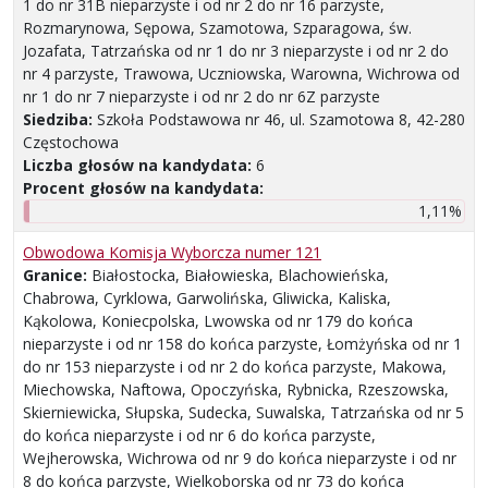
1 do nr 31B nieparzyste i od nr 2 do nr 16 parzyste,
Rozmarynowa, Sępowa, Szamotowa, Szparagowa, św.
Jozafata, Tatrzańska od nr 1 do nr 3 nieparzyste i od nr 2 do
nr 4 parzyste, Trawowa, Uczniowska, Warowna, Wichrowa od
nr 1 do nr 7 nieparzyste i od nr 2 do nr 6Z parzyste
Siedziba:
Szkoła Podstawowa nr 46, ul. Szamotowa 8, 42-280
Częstochowa
Liczba głosów na kandydata:
6
Procent głosów na kandydata:
1,11%
Obwodowa Komisja Wyborcza numer 121
Granice:
Białostocka, Białowieska, Blachowieńska,
Chabrowa, Cyrklowa, Garwolińska, Gliwicka, Kaliska,
Kąkolowa, Koniecpolska, Lwowska od nr 179 do końca
nieparzyste i od nr 158 do końca parzyste, Łomżyńska od nr 1
do nr 153 nieparzyste i od nr 2 do końca parzyste, Makowa,
Miechowska, Naftowa, Opoczyńska, Rybnicka, Rzeszowska,
Skierniewicka, Słupska, Sudecka, Suwalska, Tatrzańska od nr 5
do końca nieparzyste i od nr 6 do końca parzyste,
Wejherowska, Wichrowa od nr 9 do końca nieparzyste i od nr
8 do końca parzyste, Wielkoborska od nr 73 do końca