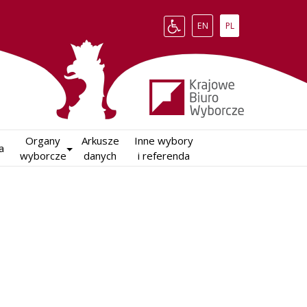
Change language to English
Zmień język na polsk
EN
PL
Organy

Arkusze

Inne wybory

a
wyborcze
danych
i referenda