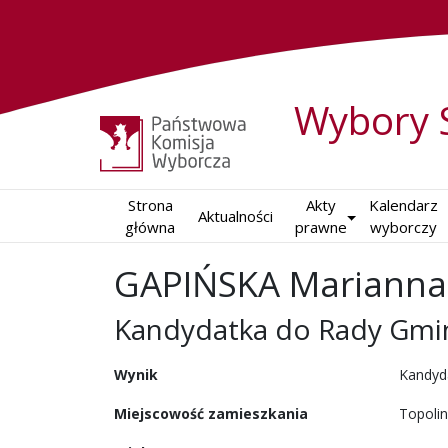
Wybory 
Strona

Akty

Kalendarz

Aktualności
główna
prawne
wyborczy
GAPIŃSKA Marianna
Kandydatka do Rady Gmin
w wyborach samorządowy
Wynik
Kandyd
Miejscowość zamieszkania
Topoli