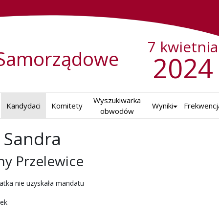
7 kwietnia
Samorządowe
2024
Wyszukiwarka

Kandydaci
Komitety
Wyniki
Frekwencj
obwodów
 Sandra
y Przelewice
ch w 2024 r.
atka nie uzyskała mandatu
nek