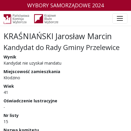
WYBORY SAMORZĄDOWE 2024
KRAŚNIAŃSKI Jarosław Marcin
Kandydat do Rady Gminy Przelewice
w wyborach samorządowych w 2024 r.
Wynik
Kandydat nie uzyskał mandatu
Miejscowość zamieszkania
Kłodzino
Wiek
41
Oświadczenie lustracyjne
-
Nr listy
15
Nazwa komitetu