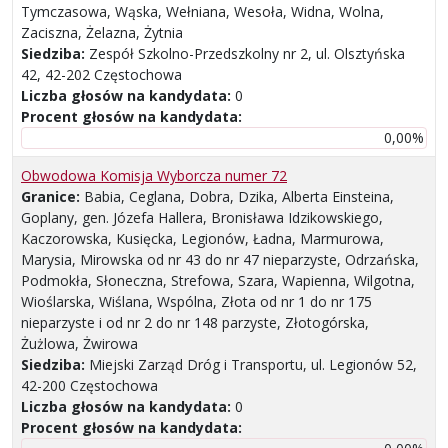
Tymczasowa, Wąska, Wełniana, Wesoła, Widna, Wolna,
Zaciszna, Żelazna, Żytnia
Siedziba:
Zespół Szkolno-Przedszkolny nr 2, ul. Olsztyńska
42, 42-202 Częstochowa
Liczba głosów na kandydata:
0
Procent głosów na kandydata:
0,00%
Obwodowa Komisja Wyborcza numer 72
Granice:
Babia, Ceglana, Dobra, Dzika, Alberta Einsteina,
Goplany, gen. Józefa Hallera, Bronisława Idzikowskiego,
Kaczorowska, Kusięcka, Legionów, Ładna, Marmurowa,
Marysia, Mirowska od nr 43 do nr 47 nieparzyste, Odrzańska,
Podmokła, Słoneczna, Strefowa, Szara, Wapienna, Wilgotna,
Wioślarska, Wiślana, Wspólna, Złota od nr 1 do nr 175
nieparzyste i od nr 2 do nr 148 parzyste, Złotogórska,
Żużlowa, Żwirowa
Siedziba:
Miejski Zarząd Dróg i Transportu, ul. Legionów 52,
42-200 Częstochowa
Liczba głosów na kandydata:
0
Procent głosów na kandydata: