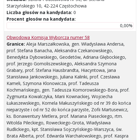
Starzyńskiego 10, 42-224 Częstochowa
Liczba głosów na kandydata:
0
Procent głosów na kandydata:
0,00%
Obwodowa Komisja Wyborcza numer 58
Granice:
Aleja Marszałkowska, gen. Władysława Andersa,
prof. Stefana Banacha, Aleksandra Czekanowskiego,
Benedykta Dybowskiego, Geodetów, Adriana Głębockiego,
prof. Jerzego Gomoliszewskiego, Aleksandra Szymona
Grabary, prof. Stefana Hausbrandta, Hiacyntowa, Jana
Stanisława Jankowskiego, Juliana Kalinki, prof. Czesława
Kameli, Szymona Klonowicza, prof. Tadeusza
Kochmańskiego, gen. Tadeusza Komorowskiego-Bora, prof.
Zygmunta Kowalczyka, Marii Kownackiej, Wojciecha
Łukaszewskiego, Kornela Makuszyńskiego od nr 39 do końca
nieparzyste i od nr 52 do końca parzyste, Zofii Martusewicz,
ks. Bonawentury Metlera, prof. Mariana Piaseckiego, rtm.
Witolda Pileckiego, Roweckiego-Grota, Władysława
Rudlickiego, kpt. Stanisława Sojczyńskiego-Warszyca, św.
Brata Alberta, prof. Edwarda Warchałowskiego, prof. Kaspra