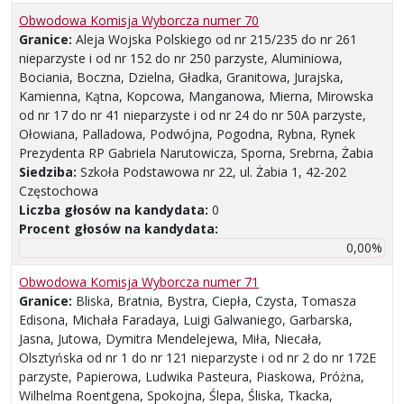
Obwodowa Komisja Wyborcza numer 70
Granice:
Aleja Wojska Polskiego od nr 215/235 do nr 261
nieparzyste i od nr 152 do nr 250 parzyste, Aluminiowa,
Bociania, Boczna, Dzielna, Gładka, Granitowa, Jurajska,
Kamienna, Kątna, Kopcowa, Manganowa, Mierna, Mirowska
od nr 17 do nr 41 nieparzyste i od nr 24 do nr 50A parzyste,
Ołowiana, Palladowa, Podwójna, Pogodna, Rybna, Rynek
Prezydenta RP Gabriela Narutowicza, Sporna, Srebrna, Żabia
Siedziba:
Szkoła Podstawowa nr 22, ul. Żabia 1, 42-202
Częstochowa
Liczba głosów na kandydata:
0
Procent głosów na kandydata:
0,00%
Obwodowa Komisja Wyborcza numer 71
Granice:
Bliska, Bratnia, Bystra, Ciepła, Czysta, Tomasza
Edisona, Michała Faradaya, Luigi Galwaniego, Garbarska,
Jasna, Jutowa, Dymitra Mendelejewa, Miła, Niecała,
Olsztyńska od nr 1 do nr 121 nieparzyste i od nr 2 do nr 172E
parzyste, Papierowa, Ludwika Pasteura, Piaskowa, Próżna,
Wilhelma Roentgena, Spokojna, Ślepa, Śliska, Tkacka,