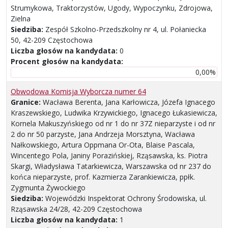
Strumykowa, Traktorzystów, Ugody, Wypoczynku, Zdrojowa,
Zielna
Siedziba:
Zespół Szkolno-Przedszkolny nr 4, ul. Połaniecka
50, 42-209 Częstochowa
Liczba głosów na kandydata:
0
Procent głosów na kandydata:
0,00%
Obwodowa Komisja Wyborcza numer 64
Granice:
Wacława Berenta, Jana Karłowicza, Józefa Ignacego
Kraszewskiego, Ludwika Krzywickiego, Ignacego Łukasiewicza,
Kornela Makuszyńskiego od nr 1 do nr 37Z nieparzyste i od nr
2 do nr 50 parzyste, Jana Andrzeja Morsztyna, Wacława
Nałkowskiego, Artura Oppmana Or-Ota, Blaise Pascala,
Wincentego Pola, Janiny Porazińskiej, Rząsawska, ks. Piotra
Skargi, Władysława Tatarkiewicza, Warszawska od nr 237 do
końca nieparzyste, prof. Kazmierza Zarankiewicza, ppłk.
Zygmunta Żywockiego
Siedziba:
Wojewódzki Inspektorat Ochrony Środowiska, ul.
Rząsawska 24/28, 42-209 Częstochowa
Liczba głosów na kandydata:
1