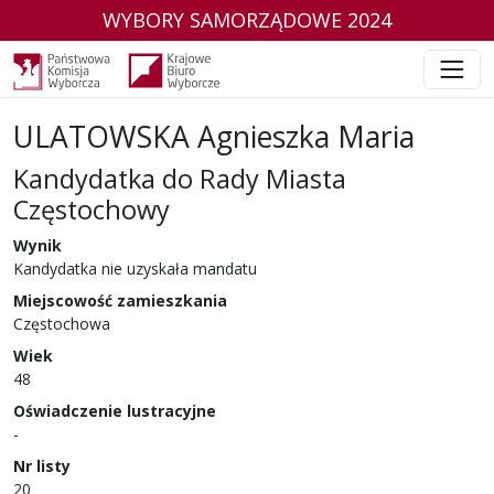
WYBORY SAMORZĄDOWE 2024
ULATOWSKA Agnieszka Maria
Kandydatka do Rady Miasta
Częstochowy
w wyborach samorządowych w 2024 r.
Wynik
Kandydatka nie uzyskała mandatu
Miejscowość zamieszkania
Częstochowa
Wiek
48
Oświadczenie lustracyjne
-
Nr listy
20