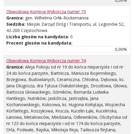
0,00%
Obwodowa Komisja Wyborcza numer 73
Granice:
gen. Wilhelma Orlik-Rückemanna
Siedziba:
Miejski Zarząd Dróg i Transportu, ul. Legionów 52,
42-200 Częstochowa
Liczba głosów na kandydata:
0
Procent głosów na kandydata:
0,00%
Obwodowa Komisja Wyborcza numer 74
Granice:
Aleja Pokoju od nr 19 do końca nieparzyste i od nr
24 do końca parzyste, Bartnicza, Mariusza Bojemskiego,
Brzegowa, Budowlanych, Ceramiczna, Chłodna, Dębowa, ks.
Jana Długosza, dra Tytusa Chałubińskiego, Drozdowa, Gilowa,
Bartosza Głowackiego, Górników, Bernarda Ludwika
Hantkego, Hutników, Jaskółcza, Jastrzębia, Jana
Kochanowskiego, Koksowa, ks. Hugona Kołłątaja, Wojciecha
Korfantego, Koszykowa, Krucza, Kucelin Łąki, Kucelińska,
Łanowa, Metalowców, Miedziana, Odlewników, Olsztyńska od
nr 123 do końca nieparzyste i od nr 174 do końca parzyste,
Orla, Podwale, Rajska, Mikołaja Reja, Tadeusza Rejtana,