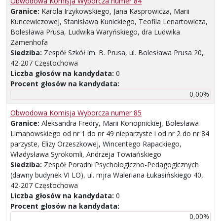
Obwodowa Komisja Wyborcza numer 84
Granice:
Karola Irzykowskiego, Jana Kasprowicza, Marii
Kuncewiczowej, Stanisława Kunickiego, Teofila Lenartowicza,
Bolesława Prusa, Ludwika Waryńskiego, dra Ludwika
Zamenhofa
Siedziba:
Zespół Szkół im. B. Prusa, ul. Bolesława Prusa 20,
42-207 Częstochowa
Liczba głosów na kandydata:
0
Procent głosów na kandydata:
0,00%
Obwodowa Komisja Wyborcza numer 85
Granice:
Aleksandra Fredry, Marii Konopnickiej, Bolesława
Limanowskiego od nr 1 do nr 49 nieparzyste i od nr 2 do nr 84
parzyste, Elizy Orzeszkowej, Wincentego Rapackiego,
Władysława Syrokomli, Andrzeja Towiańskiego
Siedziba:
Zespół Poradni Psychologiczno-Pedagogicznych
(dawny budynek VI LO), ul. mjra Waleriana Łukasińskiego 40,
42-207 Częstochowa
Liczba głosów na kandydata:
0
Procent głosów na kandydata:
0,00%