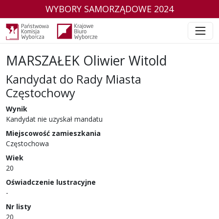
WYBORY SAMORZĄDOWE 2024
MARSZAŁEK Oliwier Witold
Kandydat do Rady Miasta
Częstochowy
w wyborach samorządowych w 2024 r.
Wynik
Kandydat nie uzyskał mandatu
Miejscowość zamieszkania
Częstochowa
Wiek
20
Oświadczenie lustracyjne
-
Nr listy
20