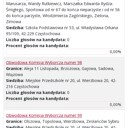
Marusarza, Wandy Rutkiewicz, Marszałka Edwarda Rydza-
Śmigłego, Sportowa od nr 67 do końca nieparzyste i od nr 56
do końca parzyste, Włodzimierza Zagórskiego, Zielona,
Zimowa
Siedziba:
Szkoła Podstawowa nr 53, ul. Władysława Orkana
95/109, 42-229 Częstochowa
Liczba głosów na kandydata:
0
Procent głosów na kandydata:
0,00%
Obwodowa Komisja Wyborcza numer 98
Granice:
Aleja 11 Listopada, Brzozowa, Gajowa, Sadowa,
Wiązowa
Siedziba:
Miejskie Przedszkole nr 20, ul. Wierzbowa 20, 42-
216 Częstochowa
Liczba głosów na kandydata:
0
Procent głosów na kandydata:
0,00%
Obwodowa Komisja Wyborcza numer 99
Granice:
Olszowa, Topolowa, Wierzbowa, Zesłańców Sybiru
Siedziba:
Miejskie Przedszkole nr 20, ul. Wierzbowa 20, 42-