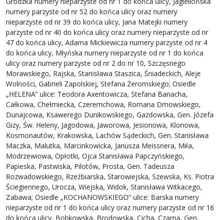
Grodzka numery nieparzyste od nr 1 do końca ulicy, Jagiellońska
numery parzyste od nr 52 do końca ulicy oraz numery
nieparzyste od nr 39 do końca ulicy, Jana Matejki numery
parzyste od nr 40 do końca ulicy oraz numery nieparzyste od nr
47 do końca ulicy, Adama Mickiewicza numery parzyste od nr 4
do końca ulicy, Młyńska numery nieparzyste od nr 1 do końca
ulicy oraz numery parzyste od nr 2 do nr 10, Szczęsnego
Morawskiego, Rajska, Stanisława Staszica, Śniadeckich, Aleje
Wolności, Gabrieli Zapolskiej, Stefana Żeromskiego; Osiedle
„HELENA” ulice: Teodora Axentowicza, Stefana Banacha,
Całkowa, Chełmiecka, Czeremchowa, Romana Dmowskiego,
Dunajcowa, Ksawerego Dunikowskiego, Gazdowska, Gen. Józefa
Gizy, Św. Heleny, Jagodowa, Jaworowa, Jesionowa, Klonowa,
Kosmonautów, Krakowska, Lachów Sądeckich, Gen. Stanisława
Maczka, Malutka, Marcinkowicka, Janusza Meissnera, Miła,
Modrzewiowa, Opłotki, Ojca Stanisława Papczyńskiego,
Papieska, Pastwiska, Pilotów, Prosta, Gen. Tadeusza
Rozwadowskiego, Rzeźbiarska, Starowiejska, Szewska, Ks. Piotra
Ściegiennego, Urocza, Wiejska, Widok, Stanisława Witkacego,
Zabawa; Osiedle „KOCHANOWSKIEGO” ulice: Barska numery
nieparzyste od nr 1 do końca ulicy oraz numery parzyste od nr 16
do końca ulicy, Bobkowska, Brodowska, Cicha, Czarna, Gen.