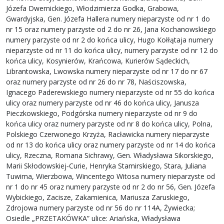
Józefa Dwernickiego, Włodzimierza Godka, Grabowa,
Gwardyjska, Gen. Józefa Hallera numery nieparzyste od nr 1 do
nr 15 oraz numery parzyste od 2 do nr 26, Jana Kochanowskiego
numery parzyste od nr 2 do końca ulicy, Hugo Kołłątaja numery
nieparzyste od nr 11 do końca ulicy, numery parzyste od nr 12 do
końca ulicy, Kosynierów, Krańcowa, Kurierów Sądeckich,
Librantowska, Lwowska numery nieparzyste od nr 17 do nr 67
oraz numery parzyste od nr 26 do nr 78, Naściszowska,
Ignacego Paderewskiego numery nieparzyste od nr 55 do końca
ulicy oraz numery parzyste od nr 46 do końca ulicy, Janusza
Pieczkowskiego, Podgórska numery nieparzyste od nr 9 do
końca ulicy oraz numery parzyste od nr 8 do końca ulicy, Polna,
Polskiego Czerwonego Krzyża, Racławicka numery nieparzyste
od nr 13 do końca ulicy oraz numery parzyste od nr 14 do końca
ulicy, Rzeczna, Romana Sichrawy, Gen. Władysława Sikorskiego,
Marii Skłodowskiej‑Curie, Henryka Stamirskiego, Stara, Juliana
Tuwima, Wierzbowa, Wincentego Witosa numery nieparzyste od
nr 1 do nr 45 oraz numery parzyste od nr 2 do nr 56, Gen. Józefa
Wybickiego, Zacisze, Zakamienica, Mariusza Zaruskiego,
Zdrojowa numery parzyste od nr 56 do nr 114A, Żywiecka;
Osiedle „PRZETAKÓWKA” ulice: Ariańska, Władysława