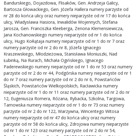
Bandurskiego, Dojazdowa, Flisaków, Gen. Andrzeja Galicy,
Bartosza Głowackiego, Gen. Józefa Hallera numery parzyste od
nr 28 do końca ulicy oraz numery nieparzyste od nr 17 do końca
ulicy, Władysława Hasiora, Inwalidów Wojennych, Stefana
Jarosza, Gen. Franciszka Kleeberga, Zenona Klemensiewicza,
Jana Kochanowskiego numery nieparzyste od nr 1 do końca
ulicy, Hugo Kołłątaja numery nieparzyste od nr 1 do nr 7 oraz
numery parzyste od nr 2 do nr 8, Józefa Ignacego
Kraszewskiego, Młodzieżowa, Stanisława Moniuszki, Nad
Łubinką, Na Rurach, Michała Ogińskiego, Ignacego
Paderewskiego numery nieparzyste od nr 1 do nr 53 oraz numery
parzyste od nr 2 do nr 44, Podgórska numery nieparzyste od nr 1
do nr 7 oraz numery parzyste od nr 2 do nr 6, Powstańców
Śląskich, Powstańców Wielkopolskich, Racławicka numery
nieparzyste od nr 1 do nr 11 oraz numery parzyste od nr 2 do nr
12, Eugeniusza Romera, Różana, Rybacka, Szkolna, Targowa,
Tarnowska numery nieparzyste od nr 1 do nr 73 oraz numery
parzyste od nr 2 do nr 122, Warzywna, Wincentego Witosa
numery nieparzyste od nr 47 do końca ulicy oraz numery
parzyste od nr 58 do końca ulicy, Zdrojowa numery nieparzyste
od nr 1 do nr 123 oraz numery parzyste od nr 2 do nr 54,