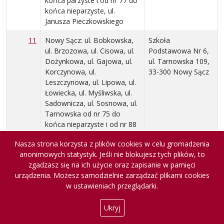
końca parzyste i od nr 77 do
końca nieparzyste, ul.
Janusza Pieczkowskiego
11
Nowy Sącz: ul. Bobkowska,
Szkoła
ul. Brzozowa, ul. Cisowa, ul.
Podstawowa Nr 6,
Dożynkowa, ul. Gajowa, ul.
ul. Tarnowska 109,
Korczynowa, ul.
33-300 Nowy Sącz
Leszczynowa, ul. Lipowa, ul.
Łowiecka, ul. Myśliwska, ul.
Sadownicza, ul. Sosnowa, ul.
Tarnowska od nr 75 do
końca nieparzyste i od nr 88
do końca parzyste, ul.
Nasza strona korzysta z plików cookies w celu gromadzenia
Wielopolanka, ul. Wiklinowa,
anonimowych statystyk. Jeśli nie blokujesz tych plików, to
ul. Wiśniowa, ul. Zabełecka,
zgadzasz się na ich użycie oraz zapisanie w pamięci
ul. Zdrojowa od nr 125 do
urządzenia. Możesz samodzielnie zarządzać plikami cookies
końca nieparzyste i od nr
w ustawieniach przeglądarki.
116 do końca parzyste
51
Szpital Specjalistyczny im. J.
Szpital
Ukryj
Śniadeckiego przy ul.
Specjalistyczny im.