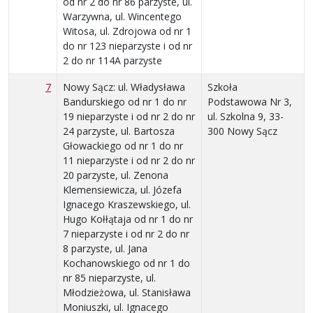
od nr 2 do nr 86 parzyste, ul.
Warzywna, ul. Wincentego
Witosa, ul. Zdrojowa od nr 1
do nr 123 nieparzyste i od nr
2 do nr 114A parzyste
7
Nowy Sącz: ul. Władysława
Szkoła
Bandurskiego od nr 1 do nr
Podstawowa Nr 3,
19 nieparzyste i od nr 2 do nr
ul. Szkolna 9, 33-
24 parzyste, ul. Bartosza
300 Nowy Sącz
Głowackiego od nr 1 do nr
11 nieparzyste i od nr 2 do nr
20 parzyste, ul. Zenona
Klemensiewicza, ul. Józefa
Ignacego Kraszewskiego, ul.
Hugo Kołłątaja od nr 1 do nr
7 nieparzyste i od nr 2 do nr
8 parzyste, ul. Jana
Kochanowskiego od nr 1 do
nr 85 nieparzyste, ul.
Młodzieżowa, ul. Stanisława
Moniuszki, ul. Ignacego