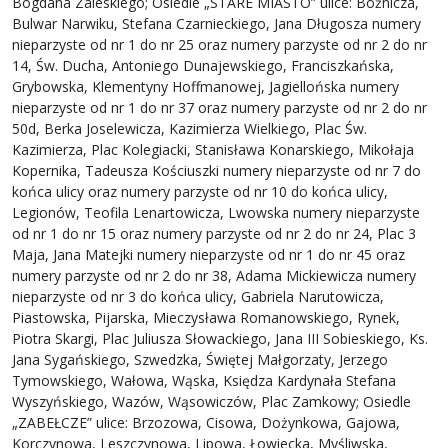
Bogdana Zaleskiego; Osiedle „STARE MIASTO” ulice: Bóżnicza,
Bulwar Narwiku, Stefana Czarnieckiego, Jana Długosza numery
nieparzyste od nr 1 do nr 25 oraz numery parzyste od nr 2 do nr
14, Św. Ducha, Antoniego Dunajewskiego, Franciszkańska,
Grybowska, Klementyny Hoffmanowej, Jagiellońska numery
nieparzyste od nr 1 do nr 37 oraz numery parzyste od nr 2 do nr
50d, Berka Joselewicza, Kazimierza Wielkiego, Plac Św.
Kazimierza, Plac Kolegiacki, Stanisława Konarskiego, Mikołaja
Kopernika, Tadeusza Kościuszki numery nieparzyste od nr 7 do
końca ulicy oraz numery parzyste od nr 10 do końca ulicy,
Legionów, Teofila Lenartowicza, Lwowska numery nieparzyste
od nr 1 do nr 15 oraz numery parzyste od nr 2 do nr 24, Plac 3
Maja, Jana Matejki numery nieparzyste od nr 1 do nr 45 oraz
numery parzyste od nr 2 do nr 38, Adama Mickiewicza numery
nieparzyste od nr 3 do końca ulicy, Gabriela Narutowicza,
Piastowska, Pijarska, Mieczysława Romanowskiego, Rynek,
Piotra Skargi, Plac Juliusza Słowackiego, Jana III Sobieskiego, Ks.
Jana Sygańskiego, Szwedzka, Świętej Małgorzaty, Jerzego
Tymowskiego, Wałowa, Wąska, Księdza Kardynała Stefana
Wyszyńskiego, Wazów, Wąsowiczów, Plac Zamkowy; Osiedle
„ZABEŁCZE” ulice: Brzozowa, Cisowa, Dożynkowa, Gajowa,
Korczynowa, Leszczynowa, Lipowa, Łowiecka, Myśliwska,