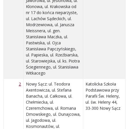
Jaworowa, ul. Jesionowa, ul.
Klonowa, ul. Krakowska od
nr 17 do końca nieparzyste,
ul. Lachów Sądeckich, ul.
Modrzewiowa, ul. Janusza
Meissnera, ul. gen.
Stanisława Maczka, ul.
Pastwiska, ul. Ojca
Stanisława Papczyńskiego,
ul. Papieska, ul. Rzeźbiarska,
ul. Starowiejska, ul. ks. Piotra
Ściegiennego, ul. Stanisława
Witkacego
2
Nowy Sącz: ul. Teodora
Katolicka Szkoła
Axentowicza, ul. Stefana
Podstawowa przy
Banacha, ul. Całkowa, ul.
Parafii Św. Heleny,
Chełmiecka, ul.
ul. św. Heleny 44,
Czeremchowa, ul. Romana
33-300 Nowy Sącz
Dmowskiego, ul. Dunajcowa,
ul. Jagodowa, ul.
Kosmonautów, ul.