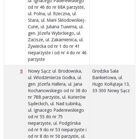
ul. Ignacego Paderewskiego
od nr 46 do nr 68A parzyste,
ul. Polna, ul. Rzeczna, ul.
Stara, ul. Marii Skłodowskiej-
Curie, ul. Juliana Tuwima, ul.
gen. Józefa Wybickiego, ul.
Zacisze, ul. Zakamienica, ul.
Żywiecka od nr 1 do nr 41
nieparzyste i od nr 4 do nr 46
parzyste
9
Nowy Sącz: ul. Brodowska,
Grodzka Sala
ul. Włodzimierza Godka, ul.
Bankietowa, ul.
gen. Józefa Hallera, ul. Jana
Hugo Kołłątaja 13,
Kochanowskiego od nr 38 do
33-300 Nowy Sącz
nr 78B parzyste, ul. Kurierów
Sądeckich, ul. Nad Łubinką,
ul. Ignacego Paderewskiego
od nr 55 do nr 75
nieparzyste, ul. Podgórska
od nr 9 do nr 53 nieparzyste i
od nr 8 do nr 50 parzyste, ul.