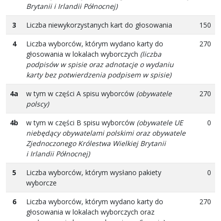
Brytanii i Irlandii Północnej)
3
Liczba niewykorzystanych kart do głosowania
150
4
Liczba wyborców, którym wydano karty do
270
głosowania w lokalach wyborczych
(liczba
podpisów w spisie oraz adnotacje o wydaniu
karty bez potwierdzenia podpisem w spisie)
4a
w tym w części A spisu wyborców
(obywatele
270
polscy)
4b
w tym w części B spisu wyborców
(obywatele UE
0
niebędący obywatelami polskimi oraz obywatele
Zjednoczonego Królestwa Wielkiej Brytanii
i Irlandii Północnej)
5
Liczba wyborców, którym wysłano pakiety
0
wyborcze
6
Liczba wyborców, którym wydano karty do
270
głosowania w lokalach wyborczych oraz