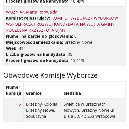
Procent głosów na kandydata:
10,49%
WOŹNIAK Marta Romualda
Komitet rejestrujący:
KOMITET WYBORCZY WYBORCÓW
WSPÓŁPRACA I ROZWÓJ KANDYDATA NA WÓJTA GMINY
POCZESNA KRZYSZTOFA UJMY
Numer na karcie do głosowania:
0
Miejscowość zamieszkania:
Brzeziny Nowe
Wiek:
41
Liczba głosów na kandydata:
35
Procent głosów na kandydata:
13,11%
Obwodowe Komisje Wyborcze
Numer
komisji
Granice
Siedziba
5
Brzeziny-Kolonia,
Świetlica w Brzezinach
Brzeziny Nowe,
Nowych, Brzeziny Nowe ul.
Sobuczyna
Biała 33, 42-263 Wrzosowa