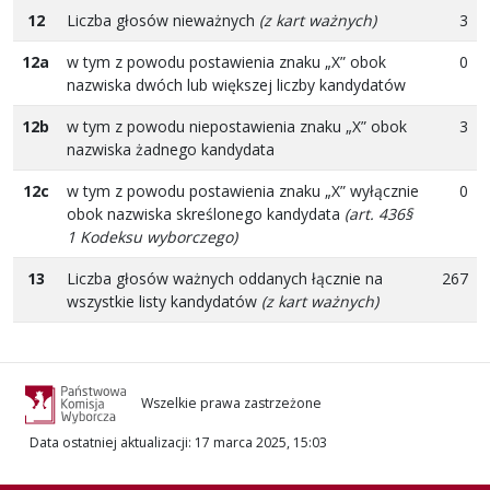
12
Liczba głosów nieważnych
(z kart ważnych)
3
12a
w tym z powodu postawienia znaku „X” obok
0
nazwiska dwóch lub większej liczby kandydatów
12b
w tym z powodu niepostawienia znaku „X” obok
3
nazwiska żadnego kandydata
12c
w tym z powodu postawienia znaku „X” wyłącznie
0
obok nazwiska skreślonego kandydata
(art. 436§
1 Kodeksu wyborczego)
13
Liczba głosów ważnych oddanych łącznie na
267
wszystkie listy kandydatów
(z kart ważnych)
Wszelkie prawa zastrzeżone
Data ostatniej aktualizacji
:
17 marca 2025, 15:03