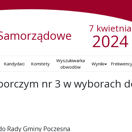
7 kwietnia
Samorządowe
2024
Wyszukiwarka

Kandydaci
Komitety
Wyniki
Frekwencj
obwodów
borczym nr 3 w wyborach 
 do Rady Gminy Poczesna