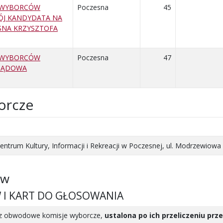
 WYBORCÓW
Poczesna
45
ÓJ KANDYDATA NA
SNA KRZYSZTOFA
 WYBORCÓW
Poczesna
47
ZĄDOWA
orcze
ntrum Kultury, Informacji i Rekreacji w Poczesnej, ul. Modrzewiowa
ów
W I KART DO GŁOSOWANIA
zez obwodowe komisje wyborcze,
ustalona po ich przeliczeniu pr