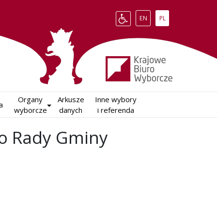
Change language to English
Zmień język na polsk
EN
PL
Organy

Arkusze

Inne wybory

a
wyborcze
danych
i referenda
do Rady Gminy