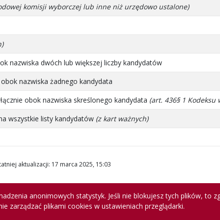
odowej komisji wyborczej lub inne niż urzędowo ustalone)
h)
ok nazwiska dwóch lub większej liczby kandydatów
” obok nazwiska żadnego kandydata
łącznie obok nazwiska skreślonego kandydata
(art. 436§ 1 Kodeksu
na wszystkie listy kandydatów
(z kart ważnych)
atniej aktualizacji
:
17 marca 2025, 15:03
adzenia anonimowych statystyk. Jeśli nie blokujesz tych plików, to zg
ie zarządzać plikami cookies w ustawieniach przeglądarki.