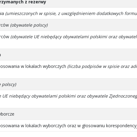
trzymanych z rezerwy
nia
(umieszczonych w spisie, z uwzględnieniem dodatkowych formu
orców
(obywatele polscy)
orców
(obywatele UE niebędący obywatelami polskimi oraz obywatel
a
łosowania w lokalach wyborczych
(liczba podpisów w spisie oraz ad
 polscy)
 UE niebędący obywatelami polskimi oraz obywatele Zjednoczonego K
yborcze
łosowania w lokalach wyborczych oraz w głosowaniu korespondencyj