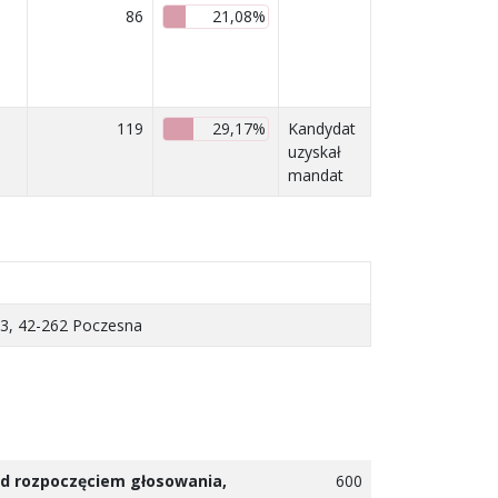
86
21,08%
119
29,17%
Kandydat
uzyskał
mandat
 3, 42-262 Poczesna
zed rozpoczęciem głosowania,
600