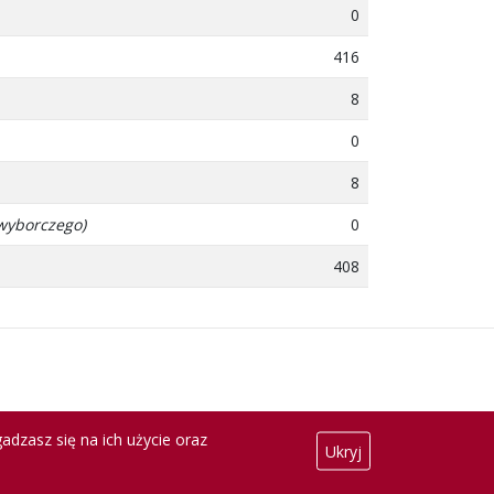
0
416
8
0
8
 wyborczego)
0
408
adzasz się na ich użycie oraz
Ukryj