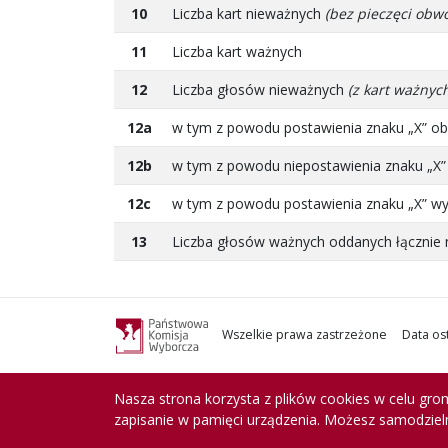
10
Liczba kart nieważnych
(bez pieczęci obw
11
Liczba kart ważnych
12
Liczba głosów nieważnych
(z kart ważnyc
12a
w tym z powodu postawienia znaku „X” ob
12b
w tym z powodu niepostawienia znaku „X
12c
w tym z powodu postawienia znaku „X” wy
13
Liczba głosów ważnych oddanych łącznie 
Wszelkie prawa zastrzeżone
Data ost
Nasza strona korzysta z plików cookies w celu grom
zapisanie w pamięci urządzenia. Możesz samodzieln