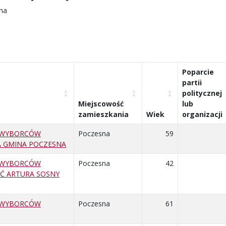
na
Poparcie
partii
politycznej
Miejscowość
lub
zamieszkania
Wiek
organizacji
 WYBORCÓW
Poczesna
59
A GMINA POCZESNA
 WYBORCÓW
Poczesna
42
Ć ARTURA SOSNY
 WYBORCÓW
Poczesna
61