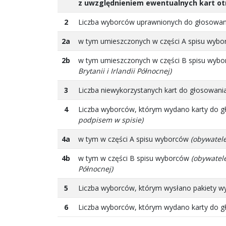
z uwzględnieniem ewentualnych kart o
2
Liczba wyborców uprawnionych do głosowa
2a
w tym umieszczonych w części A spisu wyb
2b
w tym umieszczonych w części B spisu wyb
Brytanii i Irlandii Północnej)
3
Liczba niewykorzystanych kart do głosowani
4
Liczba wyborców, którym wydano karty do g
podpisem w spisie)
4a
w tym w części A spisu wyborców
(obywatele
4b
w tym w części B spisu wyborców
(obywatele
Północnej)
5
Liczba wyborców, którym wysłano pakiety w
6
Liczba wyborców, którym wydano karty do g