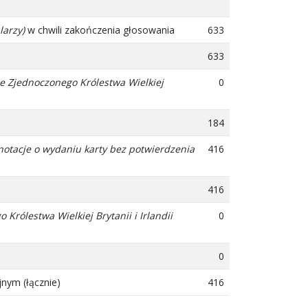
larzy)
w chwili zakończenia głosowania
633
633
e Zjednoczonego Królestwa Wielkiej
0
184
notacje o wydaniu karty bez potwierdzenia
416
416
rólestwa Wielkiej Brytanii i Irlandii
0
0
nym (łącznie)
416