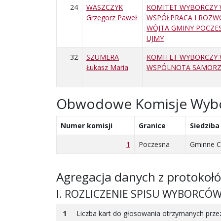
24
WASZCZYK
KOMITET WYBORCZY
Grzegorz Paweł
WSPÓŁPRACA I ROZW
WÓJTA GMINY POCZE
UJMY
32
SZUMERA
KOMITET WYBORCZY
Łukasz Maria
WSPÓLNOTA SAMOR
Obwodowe Komisje Wyb
Numer komisji
Granice
Siedziba
1
Poczesna
Gminne Ce
Agregacja danych z protokoł
I. ROZLICZENIE SPISU WYBORCÓ
1
Liczba kart do głosowania otrzymanych pr