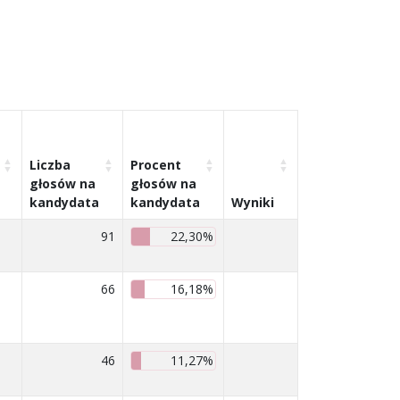
Liczba
Procent
głosów na
głosów na
kandydata
kandydata
Wyniki
91
22,30%
66
16,18%
46
11,27%