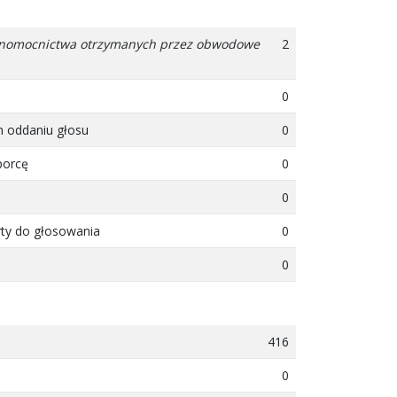
pełnomocnictwa otrzymanych przez obwodowe
2
0
m oddaniu głosu
0
borcę
0
0
rty do głosowania
0
0
416
0