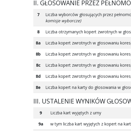
II. GŁOSOWANIE PRZEZ PEŁNOM
7
Liczba wyborców głosujących przez pełnom
komisje wyborcze)
8
Liczba otrzymanych kopert zwrotnych w gł
8a
Liczba kopert zwrotnych w głosowaniu kores
8b
Liczba kopert zwrotnych w głosowaniu kores
8c
Liczba kopert zwrotnych w głosowaniu kores
8d
Liczba kopert zwrotnych w głosowaniu kores
8e
Liczba kopert na karty do głosowania w gł
III. USTALENIE WYNIKÓW GŁOSO
9
Liczba kart wyjętych z urny
9a
w tym liczba kart wyjętych z kopert na k