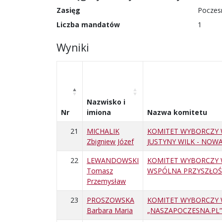
Zasięg
Poczes
Liczba mandatów
1
Wyniki
Nazwisko i
Nr
imiona
Nazwa komitetu
21
MICHALIK
KOMITET WYBORCZY
Zbigniew Józef
JUSTYNY WILK - NOW
22
LEWANDOWSKI
KOMITET WYBORCZY
Tomasz
WSPÓLNA PRZYSZŁOŚ
Przemysław
23
PROSZOWSKA
KOMITET WYBORCZY
Barbara Maria
„NASZAPOCZESNA.PL”