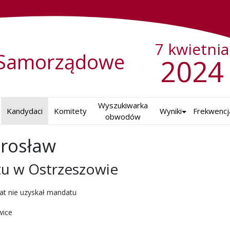
7 kwietnia
Samorządowe
2024
Wyszukiwarka

Kandydaci
Komitety
Wyniki
Frekwencj
obwodów
rosław
u w Ostrzeszowie
ch w 2024 r.
at nie uzyskał mandatu
wice