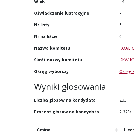
Wiek
44
Oświadczenie lustracyjne
-
Nr listy
5
Nr na liście
6
Nazwa komitetu
KOALI
Skrót nazwy komitetu
KKW K
Okręg wyborczy
Okręg 
Wyniki głosowania
Liczba głosów na kandydata
233
Procent głosów na kandydata
2,32%
Gmina
Licz