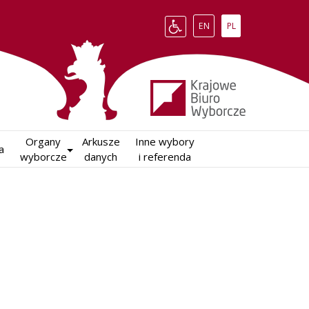
Change language to English
Zmień język na polsk
EN
PL
Organy

Arkusze

Inne wybory

a
wyborcze
danych
i referenda