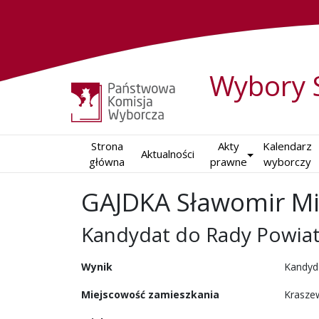
Wybory 
Strona

Akty

Kalendarz

Aktualności
główna
prawne
wyborczy
GAJDKA Sławomir Mi
Kandydat do Rady Powiat
w wyborach samorządowy
Wynik
Kandyd
Miejscowość zamieszkania
Krasze