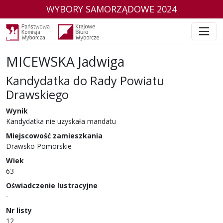
WYBORY SAMORZĄDOWE 2024
MICEWSKA Jadwiga
Kandydatka do Rady Powiatu
Drawskiego
w wyborach samorządowych w 2024 r.
Wynik
Kandydatka nie uzyskała mandatu
Miejscowość zamieszkania
Drawsko Pomorskie
Wiek
63
Oświadczenie lustracyjne
-
Nr listy
12