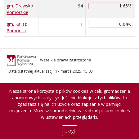
gm. Drawsko
94
1,65%
Pomorskie
gm. Kalisz
1
0,04%
Pomorski
Wszelkie prawa zastrzeżone
Data ostatniej aktualizacji
:
17 marca 2025, 15:03
Nasza strona korzysta z plików cookies w celu gromadzenia
anonimowych statystyk. Jeśli nie blokujesz tych plików, to
zgadzasz się na ich użycie oraz zapisanie w pamięci
urządzenia. Możesz samodzielnie zarządzać plikami cookies
w ustawieniach przeglądarki.
Ukryj