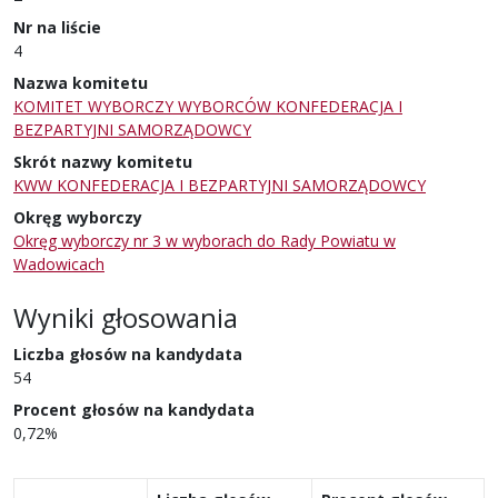
Nr na liście
4
Nazwa komitetu
KOMITET WYBORCZY WYBORCÓW KONFEDERACJA I
BEZPARTYJNI SAMORZĄDOWCY
Skrót nazwy komitetu
KWW KONFEDERACJA I BEZPARTYJNI SAMORZĄDOWCY
Okręg wyborczy
Okręg wyborczy nr 3 w wyborach do Rady Powiatu w
Wadowicach
Wyniki głosowania
Liczba głosów na kandydata
54
Procent głosów na kandydata
0,72%