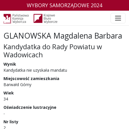
WYBORY SAMORZĄDOWE 2024
GLANOWSKA Magdalena Barbara
Kandydatka do Rady Powiatu w
Wadowicach
w wyborach samorządowych w 2024 r.
Wynik
Kandydatka nie uzyskała mandatu
Miejscowość zamieszkania
Barwałd Górny
Wiek
34
Oświadczenie lustracyjne
-
Nr listy
2