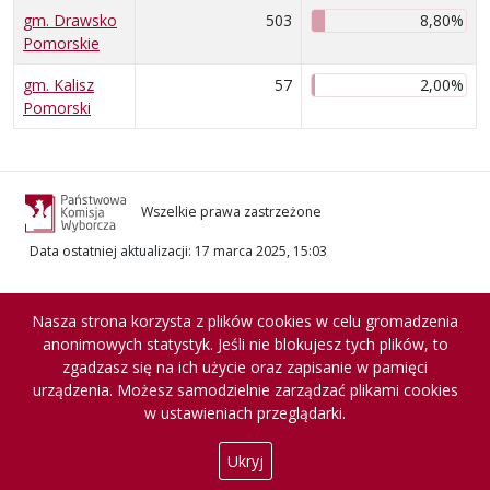
gm. Drawsko
503
8,80%
Pomorskie
gm. Kalisz
57
2,00%
Pomorski
Wszelkie prawa zastrzeżone
Data ostatniej aktualizacji
:
17 marca 2025, 15:03
Nasza strona korzysta z plików cookies w celu gromadzenia
anonimowych statystyk. Jeśli nie blokujesz tych plików, to
zgadzasz się na ich użycie oraz zapisanie w pamięci
urządzenia. Możesz samodzielnie zarządzać plikami cookies
w ustawieniach przeglądarki.
Ukryj