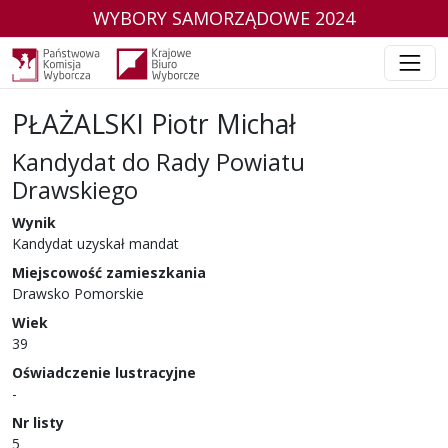
WYBORY SAMORZĄDOWE 2024
PŁAŻALSKI Piotr Michał
Kandydat do Rady Powiatu
Drawskiego
w wyborach samorządowych w 2024 r.
Wynik
Kandydat uzyskał mandat
Miejscowość zamieszkania
Drawsko Pomorskie
Wiek
39
Oświadczenie lustracyjne
-
Nr listy
5